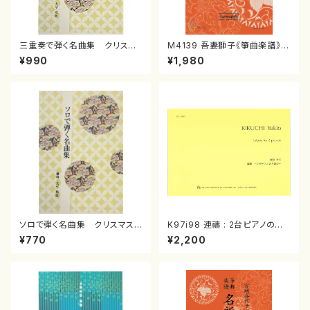
三重奏で弾く名曲集 クリスマ
M4139 吾妻獅子《箏曲楽譜》
スメドレー( 箏2/大平光美 編
（箏/宮城道雄著・宮城宗家監修/
¥990
¥1,980
曲/楽譜）
箏曲古典楽譜）
ソロで弾く名曲集 クリスマス・
K97i98 連禱 : 2台ピアノのた
イブ／恋人がサンタクロース(
めの（2 Pianos / 菊池 幸夫 /
¥770
¥2,200
箏独奏 /大平光美 編曲/楽
楽譜）
譜）