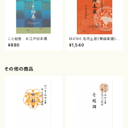
こと絵巻 お江戸日本橋
M4160 名所土産《箏曲楽譜》
（箏/宮城喜代子・宮城数江著・
¥880
¥1,540
宮城宗家監修/箏曲古典楽譜）
その他の商品