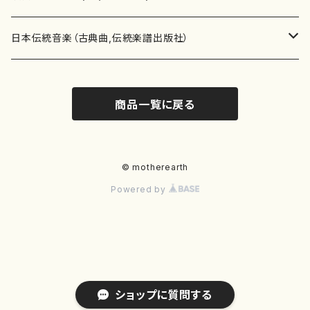
テキストブック
箏・琴（合奏）
混声合唱
青木省三(アオキ ショウゾウ)
チケット
歌・声
か行
邦楽（箏、三味線、尺八等）演奏家
日本伝統音楽（古典曲,伝統楽譜出版社）
事典
三味線（ソロ）
女声合唱
青島広志（アオシマ ヒロシ）
ソプラノ
梯郁夫(カケハシ イクオ)
アルメリア（箏）
雑誌
洋楽器（鍵盤楽器）
さ行
声楽家・合唱団・朗読等
地歌箏曲（箏古典楽譜）
商品一覧に戻る
詩集
三味線（合奏）
男声合唱
秋山健治(アキヤマ ケンジ）
アルト
蔭山滸山(カゲヤマ キョザン)
石川高（笙）
邦楽ジャーナル
ピアノ（ソロ）
斉藤松声(サイトウ ショウセイ)
應和惠子（声楽・ソプラノ）
宮城道雄（宮城宗家監修）
レコード
洋楽器（弦楽器）
た行
洋楽-鍵盤楽器（ピアノ、オルガン等）演奏家
地歌箏曲（三絃古典楽譜）
尺八（ソロ）
児童合唱
秋山邦晴(アキヤマ クニハル)
テノール
景山伸夫(カゲヤマ ノブオ)
伊藤まなみ（箏）
ピアノ（連弾）
斎藤武（サイトウ タケシ）
栗友会女声アンサンブル（合唱・女声合唱）
バイオリン（ソロ）
平良伊津美(タイラ イツミ)
マリーン・ファン・ニューケルケン（ピアノ）
宮城道雄（宮城宗家監修）
雑貨・アクセサリー
洋楽器（木管楽器）
な行
洋楽-弦楽器（バイオリン、ギター等）演奏家
長唄青柳楽譜（唄、三味線楽譜）
© motherearth
Powered by
尺八（合奏）
朗読・語り
芥川也寸志（アクタガワ ヤスシ）
バリトン
葛西聖憲(カサイ マサノリ)
浦上恵子（箏）
ピアノ（合奏）
斎藤友子(サイトウ トモコ)
川口聖加（声楽・ソプラノ）
バイオリン（合奏）
田頭優子(タガシラ ユウコ)
赤城眞理（ピアノ）
フルート（ピッコロを含む）（ソロ）
内藤 明美(ナイトウ アケミ)
戸澤哲夫（バイオリン）
杵屋彌之介(青柳茂三）
用具
洋楽器（金管楽器）
は行
洋楽-木管楽器（フルート、クラリネット等）演奏家
尺八（古典楽譜、伝統楽譜出版社）
邦楽大合奏
歌曲
芦垣美穂(アシガキ ミホ)
バス
片桐朋子(カタギリ トモコ)
小笠原夏美（箏）
オルガン
佐伯圭子(サエキ ケイコ)
平野忠彦（声楽・バリトン）
ビオラ
高野喜長(タカノ キチョウ)
青柳晋（ピアノ）
フルート（ピッコロを含む）（合奏）
永井薫(ナガイ カオル）
工藤真菜（バイオリン）
トランペット
萩原正吟(ハギワラ セイギン)
河村利夫（サクソフォン）
都山楽会楽譜
洋楽器（打楽器）
ま行
洋楽-打楽器（パーカッション、マリンバ等）演奏者
篠笛
ドロシー・アシュビー
その他（声域を指定しない歌など）
かただときこ(カタダ トキコ）
大久保智子（箏）
アコーディオン
坂井情二(サカイ ジョウジ)
河内紀恵（声楽・ソプラノ）
チェロ
高野検校(タカノ ケンギョウ)
伊沢長俊（オルガン）
クラリネット
永井ますみ(ナガイ マスミ）
松本克己（バイオリン）
ホルン
朴守賢(パク スヒョン)
板倉稔（クラリネット）
石垣 征山
マリンバ
セルドン・マイヤーズ
上野信一（パーカッション）
洋楽器（大編成）
や行
洋楽-大編成(オーケストラ、吹奏楽)楽団
ショップに質問する
笙・篳篥