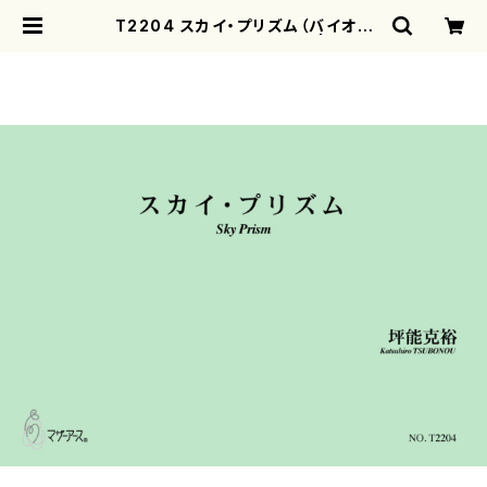
T2204 スカイ・プリズム（バイオリ
ン， 打楽器/坪能克裕/楽譜） | moth
erearth