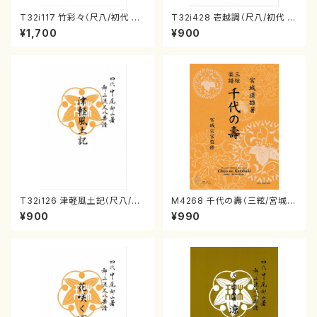
T32i117 竹彩々（尺八/初代 山
T32i428 壱越調（尺八/初代 中
本邦山/尺八/都山式譜）都山流
村双葉/楽譜）都山流公刊楽譜曲
¥1,700
¥900
公刊楽譜曲番:566
番:2133
T32i126 津軽風土記（尺八/野
M4268 千代の壽（三絃/宮城道
村峰山/尺八/都山式譜）都山流
雄著・宮城宗家監修/三絃楽譜）
¥900
¥990
公刊楽譜曲番:575