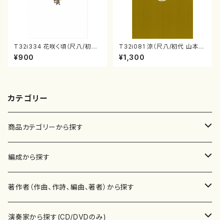
T32i334 花咲く頃（尺八/初代
T32i081 涼（尺八/初代 山本邦
山川園松/楽譜）都山流公刊楽譜
山/尺八/都山式譜）都山流公刊
¥900
¥1,300
曲番:2037
楽譜曲番:530
カテゴリー
商品カテゴリーから探す
楽譜
編成から探す
書籍
邦楽器
著作者（作曲、作詩、編曲、著者）から探す
書籍
箏・琴（ソロ）
CD・DVD
合唱
あ行
演奏家から探す(CD/DVDのみ)