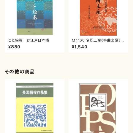
こと絵巻 お江戸日本橋
M4160 名所土産《箏曲楽譜》
（箏/宮城喜代子・宮城数江著・
¥880
¥1,540
宮城宗家監修/箏曲古典楽譜）
その他の商品