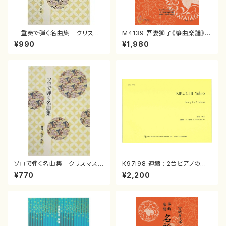
三重奏で弾く名曲集 クリスマ
M4139 吾妻獅子《箏曲楽譜》
スメドレー( 箏2/大平光美 編
（箏/宮城道雄著・宮城宗家監修/
¥990
¥1,980
曲/楽譜）
箏曲古典楽譜）
ソロで弾く名曲集 クリスマス・
K97i98 連禱 : 2台ピアノのた
イブ／恋人がサンタクロース(
めの（2 Pianos / 菊池 幸夫 /
¥770
¥2,200
箏独奏 /大平光美 編曲/楽
楽譜）
譜）