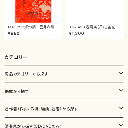
M4102 六段の調 雲井六段
T32i453 春陽楽（尺八/宮城道
（箏/宮城道雄著・宮城宗家監修/
雄/楽譜）都山流公刊楽譜曲番:2
¥880
¥1,300
箏曲古典楽譜）
160
カテゴリー
商品カテゴリーから探す
楽譜
編成から探す
書籍
邦楽器
著作者（作曲、作詩、編曲、著者）から探す
書籍
箏・琴（ソロ）
CD・DVD
合唱
あ行
演奏家から探す(CD/DVDのみ)