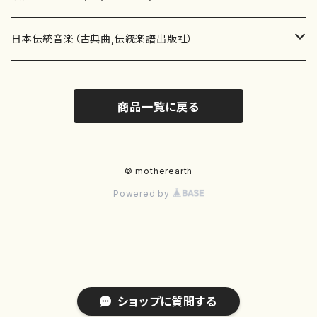
テキストブック
箏・琴（合奏）
混声合唱
青木省三(アオキ ショウゾウ)
チケット
歌・声
か行
邦楽（箏、三味線、尺八等）演奏家
日本伝統音楽（古典曲,伝統楽譜出版社）
事典
三味線（ソロ）
女声合唱
青島広志（アオシマ ヒロシ）
ソプラノ
梯郁夫(カケハシ イクオ)
アルメリア（箏）
雑誌
洋楽器（鍵盤楽器）
さ行
声楽家・合唱団・朗読等
地歌箏曲（箏古典楽譜）
商品一覧に戻る
詩集
三味線（合奏）
男声合唱
秋山健治(アキヤマ ケンジ）
アルト
蔭山滸山(カゲヤマ キョザン)
石川高（笙）
邦楽ジャーナル
ピアノ（ソロ）
斉藤松声(サイトウ ショウセイ)
應和惠子（声楽・ソプラノ）
宮城道雄（宮城宗家監修）
レコード
洋楽器（弦楽器）
た行
洋楽-鍵盤楽器（ピアノ、オルガン等）演奏家
地歌箏曲（三絃古典楽譜）
尺八（ソロ）
児童合唱
秋山邦晴(アキヤマ クニハル)
テノール
景山伸夫(カゲヤマ ノブオ)
伊藤まなみ（箏）
ピアノ（連弾）
斎藤武（サイトウ タケシ）
栗友会女声アンサンブル（合唱・女声合唱）
バイオリン（ソロ）
平良伊津美(タイラ イツミ)
マリーン・ファン・ニューケルケン（ピアノ）
宮城道雄（宮城宗家監修）
雑貨・アクセサリー
洋楽器（木管楽器）
な行
洋楽-弦楽器（バイオリン、ギター等）演奏家
長唄青柳楽譜（唄、三味線楽譜）
© motherearth
Powered by
尺八（合奏）
朗読・語り
芥川也寸志（アクタガワ ヤスシ）
バリトン
葛西聖憲(カサイ マサノリ)
浦上恵子（箏）
ピアノ（合奏）
斎藤友子(サイトウ トモコ)
川口聖加（声楽・ソプラノ）
バイオリン（合奏）
田頭優子(タガシラ ユウコ)
赤城眞理（ピアノ）
フルート（ピッコロを含む）（ソロ）
内藤 明美(ナイトウ アケミ)
戸澤哲夫（バイオリン）
杵屋彌之介(青柳茂三）
用具
洋楽器（金管楽器）
は行
洋楽-木管楽器（フルート、クラリネット等）演奏家
尺八（古典楽譜、伝統楽譜出版社）
邦楽大合奏
歌曲
芦垣美穂(アシガキ ミホ)
バス
片桐朋子(カタギリ トモコ)
小笠原夏美（箏）
オルガン
佐伯圭子(サエキ ケイコ)
平野忠彦（声楽・バリトン）
ビオラ
高野喜長(タカノ キチョウ)
青柳晋（ピアノ）
フルート（ピッコロを含む）（合奏）
永井薫(ナガイ カオル）
工藤真菜（バイオリン）
トランペット
萩原正吟(ハギワラ セイギン)
河村利夫（サクソフォン）
都山楽会楽譜
洋楽器（打楽器）
ま行
洋楽-打楽器（パーカッション、マリンバ等）演奏者
篠笛
ドロシー・アシュビー
その他（声域を指定しない歌など）
かただときこ(カタダ トキコ）
大久保智子（箏）
アコーディオン
坂井情二(サカイ ジョウジ)
河内紀恵（声楽・ソプラノ）
チェロ
高野検校(タカノ ケンギョウ)
伊沢長俊（オルガン）
クラリネット
永井ますみ(ナガイ マスミ）
松本克己（バイオリン）
ホルン
朴守賢(パク スヒョン)
板倉稔（クラリネット）
石垣 征山
マリンバ
セルドン・マイヤーズ
上野信一（パーカッション）
洋楽器（大編成）
や行
洋楽-大編成(オーケストラ、吹奏楽)楽団
ショップに質問する
笙・篳篥