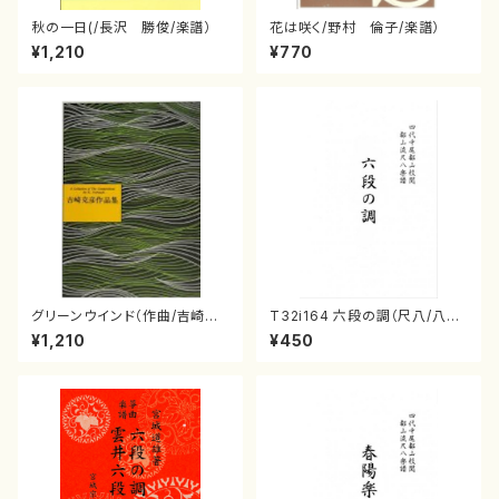
秋の一日(/長沢 勝俊/楽譜）
花は咲く/野村 倫子/楽譜）
¥1,210
¥770
グリーンウインド（作曲/吉崎克
T32i164 六段の調（尺八/八橋
彦/楽譜）
検校/楽譜）都山流公刊楽譜曲
¥1,210
¥450
番:1016