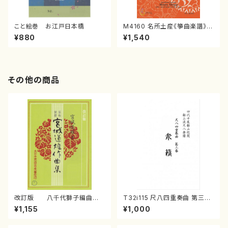
こと絵巻 お江戸日本橋
M4160 名所土産《箏曲楽譜》
（箏/宮城喜代子・宮城数江著・
¥880
¥1,540
宮城宗家監修/箏曲古典楽譜）
その他の商品
改訂版 八千代獅子編曲
T32i115 尺八四重奏曲 第三番
（編曲八千代獅子）(/宮城道
衆籟（尺八/初代 山本邦山/尺
¥1,155
¥1,000
雄/楽譜）
八/都山式譜）都山流公刊楽譜曲
番:564