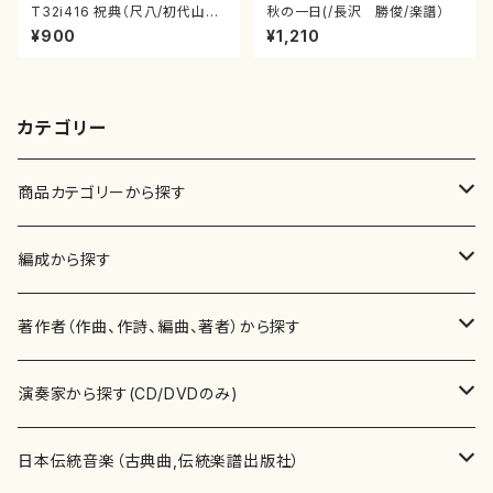
T32i416 祝典（尺八/初代山川
秋の一日(/長沢 勝俊/楽譜）
園松/楽譜）都山流公刊楽譜曲
¥900
¥1,210
番:2121
カテゴリー
商品カテゴリーから探す
楽譜
編成から探す
書籍
邦楽器
著作者（作曲、作詩、編曲、著者）から探す
書籍
箏・琴（ソロ）
CD・DVD
合唱
あ行
演奏家から探す(CD/DVDのみ)
テキストブック
箏・琴（合奏）
混声合唱
青木省三(アオキ ショウゾウ)
チケット
歌・声
か行
邦楽（箏、三味線、尺八等）演奏家
日本伝統音楽（古典曲,伝統楽譜出版社）