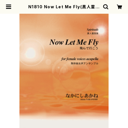
N1810 Now Let Me Fly(黒人霊歌
集)（無伴奏女声合唱/なかにしあか
ね/楽譜） | motherearth