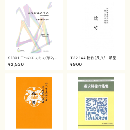
S1801 三つのエスキス（箏2，1
T32i144 捻竹（尺八/一瀬星山/
7/清水 脩/楽譜）
尺八/都山式譜）都山流公刊楽譜
¥2,530
¥900
曲番:593