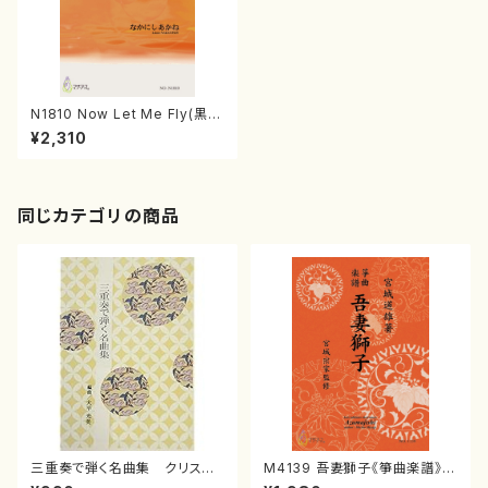
N1810 Now Let Me Fly(黒人
霊歌集)（無伴奏女声合唱/なか
¥2,310
にしあかね/楽譜）
同じカテゴリの商品
三重奏で弾く名曲集 クリスマ
M4139 吾妻獅子《箏曲楽譜》
スメドレー( 箏2/大平光美 編
（箏/宮城道雄著・宮城宗家監修/