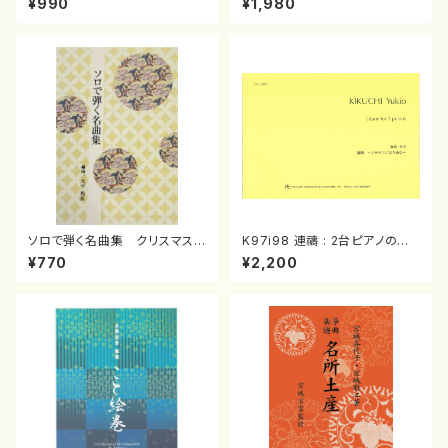
¥990
¥1,980
曲/楽譜）
箏曲古典楽譜）
ソロで弾く名曲集 クリスマス・
K97i98 連禱 : 2台ピアノのた
イブ／恋人がサンタクロース(
めの（2 Pianos / 菊池 幸夫 /
¥770
¥2,200
箏独奏 /大平光美 編曲/楽
楽譜）
譜）