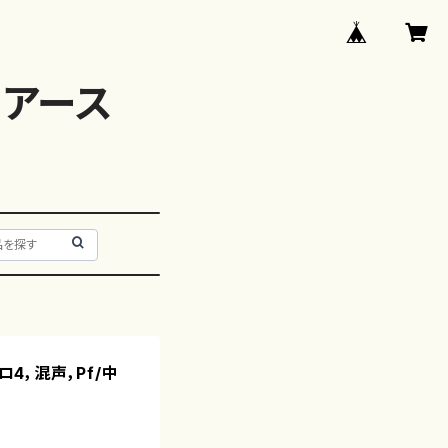
アース
ロ4，混声，Pf/中