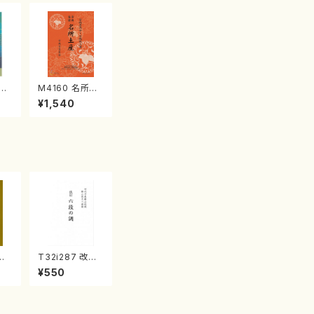
江
M4160 名所土
産《箏曲楽譜》
¥1,540
（箏/宮城喜代
子・宮城数江著・
宮城宗家監修/
箏曲古典楽譜）
づく
T32i287 改訂
村
六段の調（尺八/
¥550
都山
八橋検校/楽譜）
番:
都山no:1142