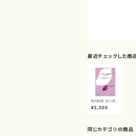
最近チェックした商
N1408 カンター
タ《希望》（ソロ
¥3,300
4，混声，Pf/中
西 覚/楽譜）
同じカテゴリの商品