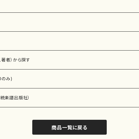
、著者）から探す
Dのみ)
）演奏家
伝統楽譜出版社）
商品一覧に戻る
)
オルガン等）演奏家
譜）