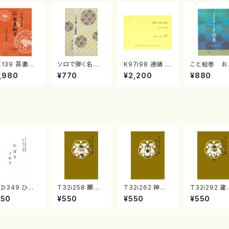
4139 吾妻獅
ソロで弾く名曲
K97i98 連禱 :
こと絵巻 お
《箏曲楽譜》
集 クリスマス・
2台ピアノのため
戸日本橋
,980
¥770
¥2,200
¥880
箏/宮城道雄
イブ／恋人がサ
の（2 Pianos /
・宮城宗家監
ンタクロース(
菊池 幸夫 / 楽
/箏曲古典楽
箏独奏 /大平
譜）
）
光美 編曲/楽
譜）
2i349 ひば
T32i258 躑躅
T32i262 神楽
T32i292 瀧
/うわさ（尺八/
（尺八/佐山検校/
初（尺八/古林検
し（尺八/小野
550
¥550
¥550
¥550
城道雄/楽譜）
楽譜）都山流公
校/楽譜）都山流
検校/楽譜）
山流公刊楽譜
刊楽譜曲番:1110
公刊楽譜曲番:11
流公刊楽譜曲
:2053
14
1147