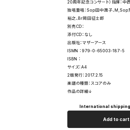
20周年記念コンサート）指揮：中
独唱重唱：Sop田中潤子、M,Sop
裕之、Br岡田征士郎
別売CD：
添付CD：なし
出版社：マザーアース
ISMN ：979-0-65003-187-5
ISBN ：
サイズ：A4
2版発行：2017.2.15
楽譜の種類：スコアのみ
作品の詳細↓
International shipping
Add to cart