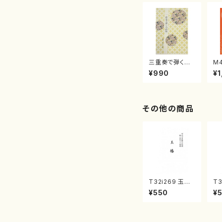
三重奏で弾く名
M
曲集 クリスマ
子
¥990
¥1
スメドレー( 箏
（
2/大平光美 編
著
曲/楽譜）
修
譜
その他の商品
T32i269 玉椿
T3
（尺八/峰崎勾当/
り
¥550
¥
楽譜）都山流公
宮
刊楽譜曲番:112
都
2
曲番