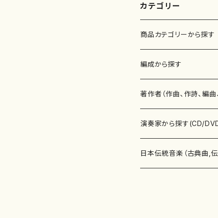
カテゴリー
商品カテゴリーから探す
楽譜
編成から探す
書籍
邦楽器
著作者（作曲、作詩、編曲
書籍
箏・琴（ソロ）
CD・DVD
合唱
あ行
演奏家から探す(CD/DV
テキストブック
箏・琴（合奏）
混声合唱
青木省三(アオキ ショウゾウ)
チケット
歌・声
か行
邦楽（箏、三味線、尺八等
日本伝統音楽（古典曲,
事典
三味線（ソロ）
女声合唱
青島広志（アオシマ ヒロシ）
ソプラノ
梯郁夫(カケハシ イクオ)
アルメリア（箏）
雑誌
洋楽器（鍵盤楽器）
さ行
声楽家・合唱団・朗読等
地歌箏曲（箏古典楽譜）
詩集
三味線（合奏）
男声合唱
秋山健治(アキヤマ ケンジ）
アルト
蔭山滸山(カゲヤマ キョザン)
石川高（笙）
邦楽ジャーナル
ピアノ（ソロ）
斉藤松声(サイトウ ショウセイ
應和惠子（声楽・ソプラノ）
宮城道雄（宮城宗家監修）
レコード
洋楽器（弦楽器）
た行
洋楽-鍵盤楽器（ピアノ、
地歌箏曲（三絃古典楽