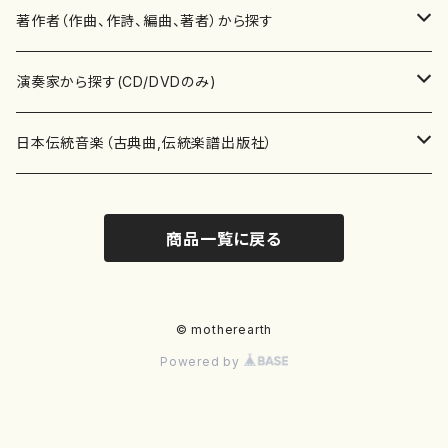
書籍
邦楽器
著作者（作曲、作詩、編曲、著者）から探す
書籍
箏・琴（ソロ）
CD・DVD
合唱
あ行
演奏家から探す(CD/DVDのみ)
テキストブック
箏・琴（合奏）
混声合唱
青木省三(アオキ ショウゾウ)
チケット
歌・声
か行
邦楽（箏、三味線、尺八等）演奏家
日本伝統音楽（古典曲,伝統楽譜出版社）
事典
三味線（ソロ）
女声合唱
青島広志（アオシマ ヒロシ）
ソプラノ
梯郁夫(カケハシ イクオ)
アルメリア（箏）
雑誌
洋楽器（鍵盤楽器）
さ行
声楽家・合唱団・朗読等
地歌箏曲（箏古典楽譜）
商品一覧に戻る
詩集
三味線（合奏）
男声合唱
秋山健治(アキヤマ ケンジ）
アルト
蔭山滸山(カゲヤマ キョザン)
石川高（笙）
邦楽ジャーナル
ピアノ（ソロ）
斉藤松声(サイトウ ショウセイ)
應和惠子（声楽・ソプラノ）
宮城道雄（宮城宗家監修）
レコード
洋楽器（弦楽器）
た行
洋楽-鍵盤楽器（ピアノ、オルガン等）演奏家
地歌箏曲（三絃古典楽譜）
尺八（ソロ）
児童合唱
秋山邦晴(アキヤマ クニハル)
テノール
景山伸夫(カゲヤマ ノブオ)
伊藤まなみ（箏）
ピアノ（連弾）
斎藤武（サイトウ タケシ）
栗友会女声アンサンブル（合唱・女声合唱）
バイオリン（ソロ）
平良伊津美(タイラ イツミ)
マリーン・ファン・ニューケルケン（ピアノ）
宮城道雄（宮城宗家監修）
雑貨・アクセサリー
洋楽器（木管楽器）
な行
洋楽-弦楽器（バイオリン、ギター等）演奏家
長唄青柳楽譜（唄、三味線楽譜）
© motherearth
Powered by
尺八（合奏）
朗読・語り
芥川也寸志（アクタガワ ヤスシ）
バリトン
葛西聖憲(カサイ マサノリ)
浦上恵子（箏）
ピアノ（合奏）
斎藤友子(サイトウ トモコ)
川口聖加（声楽・ソプラノ）
バイオリン（合奏）
田頭優子(タガシラ ユウコ)
赤城眞理（ピアノ）
フルート（ピッコロを含む）（ソロ）
内藤 明美(ナイトウ アケミ)
戸澤哲夫（バイオリン）
杵屋彌之介(青柳茂三）
用具
洋楽器（金管楽器）
は行
洋楽-木管楽器（フルート、クラリネット等）演奏家
尺八（古典楽譜、伝統楽譜出版社）
邦楽大合奏
歌曲
芦垣美穂(アシガキ ミホ)
バス
片桐朋子(カタギリ トモコ)
小笠原夏美（箏）
オルガン
佐伯圭子(サエキ ケイコ)
平野忠彦（声楽・バリトン）
ビオラ
高野喜長(タカノ キチョウ)
青柳晋（ピアノ）
フルート（ピッコロを含む）（合奏）
永井薫(ナガイ カオル）
工藤真菜（バイオリン）
トランペット
萩原正吟(ハギワラ セイギン)
河村利夫（サクソフォン）
都山楽会楽譜
洋楽器（打楽器）
ま行
洋楽-打楽器（パーカッション、マリンバ等）演奏者