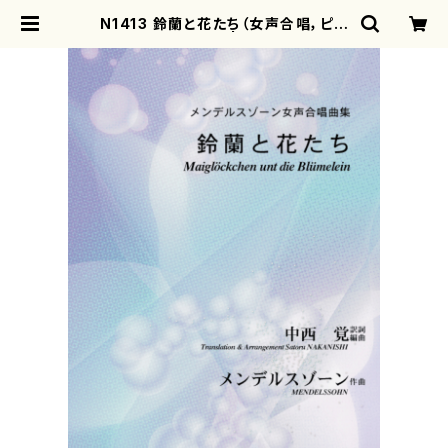
N1413 鈴蘭と花たち（女声合唱，ピア
ノ/中西 覚/楽譜） | motherearth