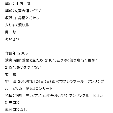
編曲： 中西 覚
編成：女声合唱，ピアノ
収録曲：鈴蘭と花たち
去りゆく渡り鳥
郷 愁
あいさつ
作曲年 :2008
演奏時間：鈴蘭と花たち：2'10"、去りゆく渡り鳥：2'、郷愁：
2'15"、あいさつ：1'55"
委 嘱：
初 演：2010年1月24日（日）西宮市プレラホール アンサンブ
ル ピリカ 第5回コンサート
指揮：中西 覚、ピアノ：山本千沙、合唱：アンサンブル ピリカ
別売CD：
添付CD：なし