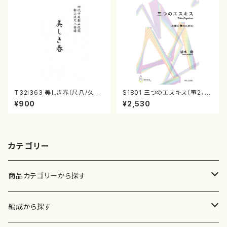
T32i363 美しき春（尺八/久本
S1801 三つのエスキス（箏2，1
玄智/楽譜）都山流公刊楽譜曲
7/清水 脩/楽譜）
¥900
¥2,530
番:2068
カテゴリー
商品カテゴリーから探す
楽譜
編成から探す