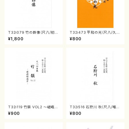
T32i079 竹の群像（尺八/初代
T32i473 平和の光（尺八/久本
山本邦山/尺八/都山式譜）都山
玄智/楽譜）都山流公刊楽譜曲
¥1,800
¥800
流公刊楽譜曲番:528
番:2181
T32i119 竹韻 VOL2 ～嵯峨野
T32i516 石狩川 秋（尺八/唯是
遊歩～（尺八/野村峰山/尺八/都
震一/楽譜）都山no:2225
¥900
¥800
山式譜）都山流公刊楽譜曲番:5
68