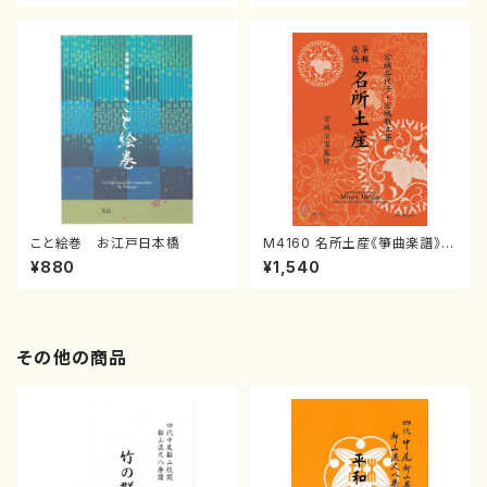
譜）
こと絵巻 お江戸日本橋
M4160 名所土産《箏曲楽譜》
（箏/宮城喜代子・宮城数江著・
¥880
¥1,540
宮城宗家監修/箏曲古典楽譜）
その他の商品