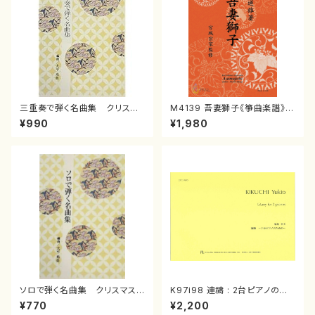
三重奏で弾く名曲集 クリスマ
M4139 吾妻獅子《箏曲楽譜》
スメドレー( 箏2/大平光美 編
（箏/宮城道雄著・宮城宗家監修/
¥990
¥1,980
曲/楽譜）
箏曲古典楽譜）
ソロで弾く名曲集 クリスマス・
K97i98 連禱 : 2台ピアノのた
イブ／恋人がサンタクロース(
めの（2 Pianos / 菊池 幸夫 /
¥770
¥2,200
箏独奏 /大平光美 編曲/楽
楽譜）