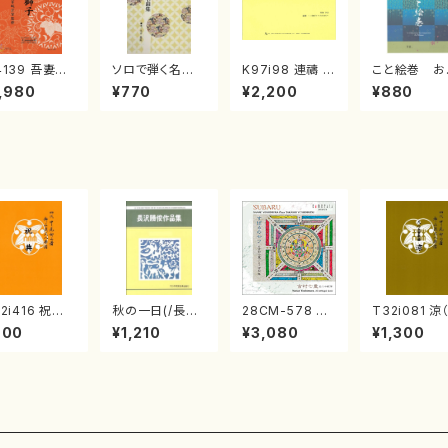
4139 吾妻獅
ソロで弾く名曲
K97i98 連禱 :
こと絵巻 お
《箏曲楽譜》
集 クリスマス・
2台ピアノのため
戸日本橋
,980
¥770
¥2,200
¥880
箏/宮城道雄
イブ／恋人がサ
の（2 Pianos /
・宮城宗家監
ンタクロース(
菊池 幸夫 / 楽
/箏曲古典楽
箏独奏 /大平
譜）
）
光美 編曲/楽
譜）
2i416 祝典
秋の一日(/長
28CM-578 す
T32i081 涼
尺八/初代山川
沢 勝俊/楽譜）
ばるの七ツ（二
八/初代 山本
900
¥1,210
¥3,080
¥1,300
松/楽譜）都山
十絃箏/クラリネ
山/尺八/都山
公刊楽譜曲番:
ット/ヴァイオリ
譜）都山流公
21
ン/チェロ/吉松
楽譜曲番:53
隆：/CD）