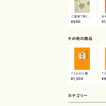
三重奏で弾く名
M
曲集 クリスマ
子
¥990
¥1
スメドレー( 箏
（
2/大平光美 編
著
曲/楽譜）
修
譜
その他の商品
T32i454 慶祝
T3
調（尺八/久本玄
（
¥1,300
¥
智/楽譜）都山流
園
公刊楽譜曲番:2
流
161
21
カテゴリー