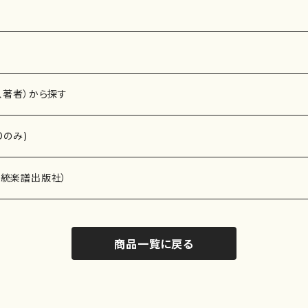
、著者）から探す
Dのみ)
）演奏家
伝統楽譜出版社）
商品一覧に戻る
)
オルガン等）演奏家
譜）
唱・女声合唱）
ン（ピアノ）
、ギター等）演奏家
線楽譜）