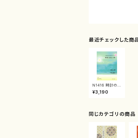
最近チェックした商
N1416 時計のな
い村（合唱オペレ
¥3,190
ッタ/中西 覚/
楽譜）
同じカテゴリの商品