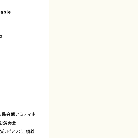
lable
タ
宮市民会館アミティホ
期演奏会
覚、ピアノ：江頭義