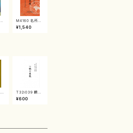
江
M4160 名所土
産《箏曲楽譜》
¥1,540
（箏/宮城喜代
子・宮城数江著・
宮城宗家監修/
箏曲古典楽譜）
（尺
T32i039 鶴の
邦
巣籠 （尺八/楽
¥600
式
譜）都山no.38
刊
0