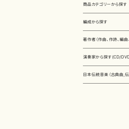
商品カテゴリーから探す
楽譜
編成から探す
書籍
邦楽器
著作者（作曲、作詩、編曲
書籍
箏・琴（ソロ）
CD・DVD
合唱
あ行
演奏家から探す(CD/DV
テキストブック
箏・琴（合奏）
混声合唱
青木省三(アオキ ショウゾウ)
チケット
歌・声
か行
邦楽（箏、三味線、尺八等
日本伝統音楽（古典曲,
事典
三味線（ソロ）
女声合唱
青島広志（アオシマ ヒロシ）
ソプラノ
梯郁夫(カケハシ イクオ)
アルメリア（箏）
雑誌
洋楽器（鍵盤楽器）
さ行
声楽家・合唱団・朗読等
地歌箏曲（箏古典楽譜）
詩集
三味線（合奏）
男声合唱
秋山健治(アキヤマ ケンジ）
アルト
蔭山滸山(カゲヤマ キョザン)
石川高（笙）
邦楽ジャーナル
ピアノ（ソロ）
斉藤松声(サイトウ ショウセイ
應和惠子（声楽・ソプラノ）
宮城道雄（宮城宗家監修）
レコード
洋楽器（弦楽器）
た行
洋楽-鍵盤楽器（ピアノ、
地歌箏曲（三絃古典楽
尺八（ソロ）
児童合唱
秋山邦晴(アキヤマ クニハル)
テノール
景山伸夫(カゲヤマ ノブオ)
伊藤まなみ（箏）
ピアノ（連弾）
斎藤武（サイトウ タケシ）
栗友会女声アンサンブル（合
バイオリン（ソロ）
平良伊津美(タイラ イツミ)
マリーン・ファン・ニューケルケ
宮城道雄（宮城宗家監修）
雑貨・アクセサリー
洋楽器（木管楽器）
な行
洋楽-弦楽器（バイオリン
長唄青柳楽譜（唄、三味