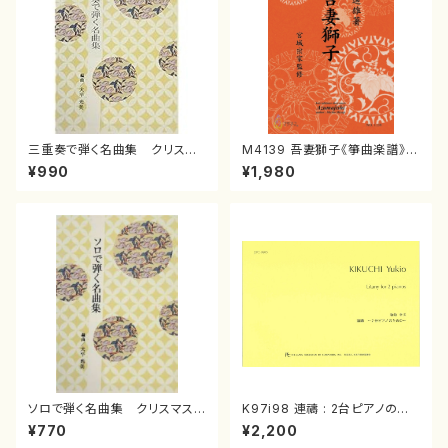
三重奏で弾く名曲集 クリスマ
M4139 吾妻獅子《箏曲楽譜》
スメドレー( 箏2/大平光美 編
（箏/宮城道雄著・宮城宗家監修/
¥990
¥1,980
曲/楽譜）
箏曲古典楽譜）
ソロで弾く名曲集 クリスマス・
K97i98 連禱 : 2台ピアノのた
イブ／恋人がサンタクロース(
めの（2 Pianos / 菊池 幸夫 /
¥770
¥2,200
箏独奏 /大平光美 編曲/楽
楽譜）