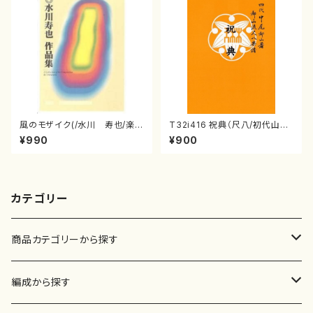
風のモザイク(/水川 寿也/楽
T32i416 祝典（尺八/初代山川
譜）
園松/楽譜）都山流公刊楽譜曲
¥990
¥900
番:2121
カテゴリー
商品カテゴリーから探す
楽譜
編成から探す