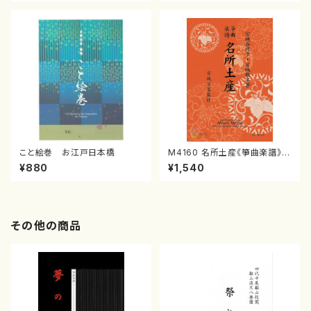
譜）
こと絵巻 お江戸日本橋
M4160 名所土産《箏曲楽譜》
（箏/宮城喜代子・宮城数江著・
¥880
¥1,540
宮城宗家監修/箏曲古典楽譜）
その他の商品