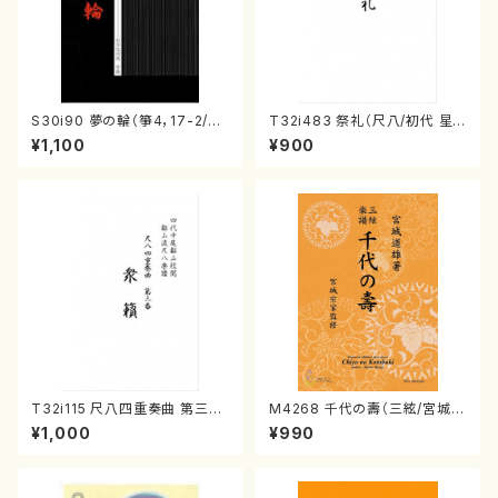
S30i90 夢の輪（箏4，17-2/沢
T32i483 祭礼（尺八/初代 星
井比河流/楽譜）
田一山/楽譜）都山流公刊楽譜曲
¥1,100
¥900
番:2191
T32i115 尺八四重奏曲 第三番
M4268 千代の壽（三絃/宮城道
衆籟（尺八/初代 山本邦山/尺
雄著・宮城宗家監修/三絃楽譜）
¥1,000
¥990
八/都山式譜）都山流公刊楽譜曲
番:564