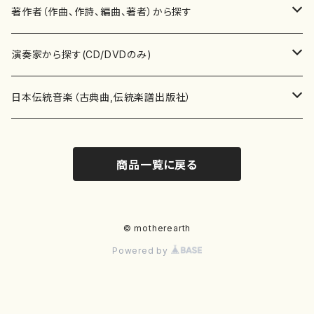
書籍
邦楽器
著作者（作曲、作詩、編曲、著者）から探す
書籍
箏・琴（ソロ）
CD・DVD
合唱
あ行
演奏家から探す(CD/DVDのみ)
テキストブック
箏・琴（合奏）
混声合唱
青木省三(アオキ ショウゾウ)
チケット
歌・声
か行
邦楽（箏、三味線、尺八等）演奏家
日本伝統音楽（古典曲,伝統楽譜出版社）
事典
三味線（ソロ）
女声合唱
青島広志（アオシマ ヒロシ）
ソプラノ
梯郁夫(カケハシ イクオ)
アルメリア（箏）
雑誌
洋楽器（鍵盤楽器）
さ行
声楽家・合唱団・朗読等
地歌箏曲（箏古典楽譜）
商品一覧に戻る
詩集
三味線（合奏）
男声合唱
秋山健治(アキヤマ ケンジ）
アルト
蔭山滸山(カゲヤマ キョザン)
石川高（笙）
邦楽ジャーナル
ピアノ（ソロ）
斉藤松声(サイトウ ショウセイ)
應和惠子（声楽・ソプラノ）
宮城道雄（宮城宗家監修）
レコード
洋楽器（弦楽器）
た行
洋楽-鍵盤楽器（ピアノ、オルガン等）演奏家
地歌箏曲（三絃古典楽譜）
尺八（ソロ）
児童合唱
秋山邦晴(アキヤマ クニハル)
テノール
景山伸夫(カゲヤマ ノブオ)
伊藤まなみ（箏）
ピアノ（連弾）
斎藤武（サイトウ タケシ）
栗友会女声アンサンブル（合唱・女声合唱）
バイオリン（ソロ）
平良伊津美(タイラ イツミ)
マリーン・ファン・ニューケルケン（ピアノ）
宮城道雄（宮城宗家監修）
雑貨・アクセサリー
洋楽器（木管楽器）
な行
洋楽-弦楽器（バイオリン、ギター等）演奏家
長唄青柳楽譜（唄、三味線楽譜）
© motherearth
Powered by
尺八（合奏）
朗読・語り
芥川也寸志（アクタガワ ヤスシ）
バリトン
葛西聖憲(カサイ マサノリ)
浦上恵子（箏）
ピアノ（合奏）
斎藤友子(サイトウ トモコ)
川口聖加（声楽・ソプラノ）
バイオリン（合奏）
田頭優子(タガシラ ユウコ)
赤城眞理（ピアノ）
フルート（ピッコロを含む）（ソロ）
内藤 明美(ナイトウ アケミ)
戸澤哲夫（バイオリン）
杵屋彌之介(青柳茂三）
用具
洋楽器（金管楽器）
は行
洋楽-木管楽器（フルート、クラリネット等）演奏家
尺八（古典楽譜、伝統楽譜出版社）
邦楽大合奏
歌曲
芦垣美穂(アシガキ ミホ)
バス
片桐朋子(カタギリ トモコ)
小笠原夏美（箏）
オルガン
佐伯圭子(サエキ ケイコ)
平野忠彦（声楽・バリトン）
ビオラ
高野喜長(タカノ キチョウ)
青柳晋（ピアノ）
フルート（ピッコロを含む）（合奏）
永井薫(ナガイ カオル）
工藤真菜（バイオリン）
トランペット
萩原正吟(ハギワラ セイギン)
河村利夫（サクソフォン）
都山楽会楽譜
洋楽器（打楽器）
ま行
洋楽-打楽器（パーカッション、マリンバ等）演奏者