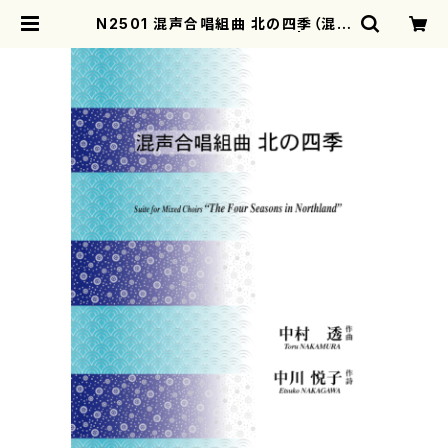
N2501 混声合唱組曲 北の四季（混声
合唱，ピアノ/中村 透/楽譜） | moth
erearth