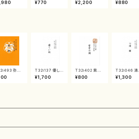
《箏曲楽譜》
集 クリスマス・
2台ピアノのため
戸日本橋
,980
¥770
¥2,200
¥880
箏/宮城道雄
イブ／恋人がサ
の（2 Pianos /
・宮城宗家監
ンタクロース(
菊池 幸夫 / 楽
/箏曲古典楽
箏独奏 /大平
譜）
）
光美 編曲/楽
譜）
2i493 弥勒
T32i137 優しい
T32i402 紫雲
T32i046 
尺八/野村正峰/
秋（尺八/二代 山
の調（尺八/初世
（尺八/金森高
900
¥1,700
¥800
¥1,300
譜）都山流公
本邦山/尺八/都
宮下秀冽/楽譜）
楽譜）都山流
楽譜曲番:220
山式譜）都山流
都山流公刊楽譜
刊楽譜曲番：
公刊楽譜曲番:5
曲番:2107
86