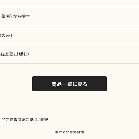
、著者）から探す
Dのみ)
）演奏家
伝統楽譜出版社）
商品一覧に戻る
)
オルガン等）演奏家
譜）
唱・女声合唱）
ン（ピアノ）
、ギター等）演奏家
線楽譜）
特定商取引法に基づく表記
シ）
ロ）
、クラリネット等）演奏家
譜出版社）
© motherearth