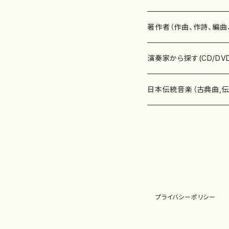
書籍
邦楽器
著作者（作曲、作詩、編曲
書籍
箏・琴（ソロ）
CD・DVD
合唱
あ行
演奏家から探す(CD/DV
テキストブック
箏・琴（合奏）
混声合唱
青木省三(アオキ ショウゾウ)
チケット
歌・声
か行
邦楽（箏、三味線、尺八等
日本伝統音楽（古典曲,
事典
三味線（ソロ）
女声合唱
青島広志（アオシマ ヒロシ）
ソプラノ
梯郁夫(カケハシ イクオ)
アルメリア（箏）
雑誌
洋楽器（鍵盤楽器）
さ行
声楽家・合唱団・朗読等
地歌箏曲（箏古典楽譜）
詩集
三味線（合奏）
男声合唱
秋山健治(アキヤマ ケンジ）
アルト
蔭山滸山(カゲヤマ キョザン)
石川高（笙）
邦楽ジャーナル
ピアノ（ソロ）
斉藤松声(サイトウ ショウセイ
應和惠子（声楽・ソプラノ）
宮城道雄（宮城宗家監修）
レコード
洋楽器（弦楽器）
た行
洋楽-鍵盤楽器（ピアノ、
地歌箏曲（三絃古典楽
尺八（ソロ）
児童合唱
秋山邦晴(アキヤマ クニハル)
テノール
景山伸夫(カゲヤマ ノブオ)
伊藤まなみ（箏）
ピアノ（連弾）
斎藤武（サイトウ タケシ）
栗友会女声アンサンブル（合
バイオリン（ソロ）
平良伊津美(タイラ イツミ)
マリーン・ファン・ニューケルケ
宮城道雄（宮城宗家監修）
雑貨・アクセサリー
洋楽器（木管楽器）
な行
洋楽-弦楽器（バイオリン
長唄青柳楽譜（唄、三味
プライバシーポリシー
尺八（合奏）
朗読・語り
芥川也寸志（アクタガワ ヤス
バリトン
葛西聖憲(カサイ マサノリ)
浦上恵子（箏）
ピアノ（合奏）
斎藤友子(サイトウ トモコ)
川口聖加（声楽・ソプラノ）
バイオリン（合奏）
田頭優子(タガシラ ユウコ)
赤城眞理（ピアノ）
フルート（ピッコロを含む）（ソ
内藤 明美(ナイトウ アケミ)
戸澤哲夫（バイオリン）
杵屋彌之介(青柳茂三）
用具
洋楽器（金管楽器）
は行
洋楽-木管楽器（フルート
尺八（古典楽譜、伝統楽