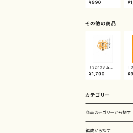
曲集 クリスマ
子
¥990
¥1
スメドレー( 箏
（
2/大平光美 編
著
曲/楽譜）
修
譜
その他の商品
T32i108 五孔
T3
五彩（尺八/初代
（
¥1,700
¥
石垣征山/尺八/
楽
都山式譜）都山
刊
流公刊楽譜曲番:
2
557
カテゴリー
商品カテゴリーから探す
楽譜
編成から探す