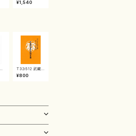
産《箏曲楽譜》
¥1,540
（箏/宮城喜代
子・宮城数江著・
宮城宗家監修/
箏曲古典楽譜）
清姫
T32i512 武蔵野
山/
国風土記間奏曲
¥800
公
（尺八/初代 山川
45
園松/楽譜）都山
流公刊楽譜曲番:
2221