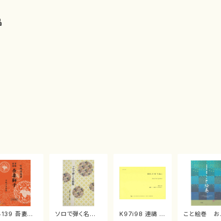
品
4139 吾妻獅
ソロで弾く名曲
K97i98 連禱 :
こと絵巻 お