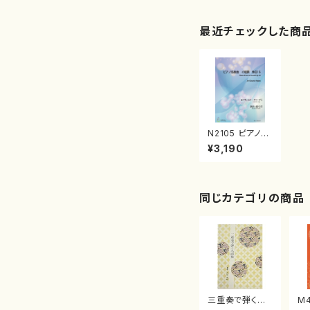
最近チェックした商
N2105 ピアノ協
奏曲 イ短調 作
¥3,190
品16（電子オル
ガン，ピアノソロ/
新山眞弓/楽譜）
同じカテゴリの商品
三重奏で弾く名
M