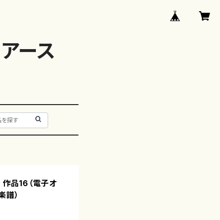
アース
 作品16（電子オ
楽譜）