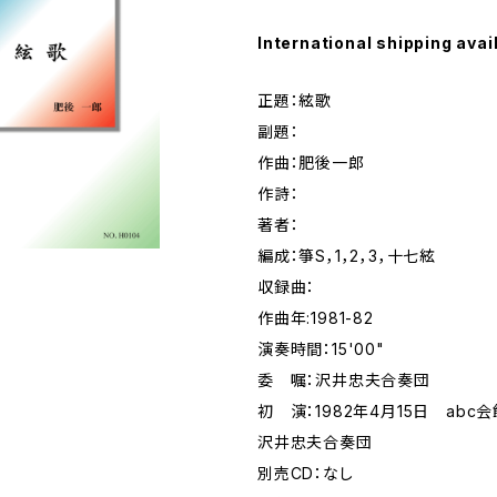
International shipping avai
正題：絃歌
副題：
作曲：肥後一郎
作詩：
著者：
編成：箏S，1，2，3，十七絃
収録曲：
作曲年:1981-82
演奏時間：15'00"
委 嘱：沢井忠夫合奏団
初 演：1982年4月15日 abc
沢井忠夫合奏団
別売CD：なし