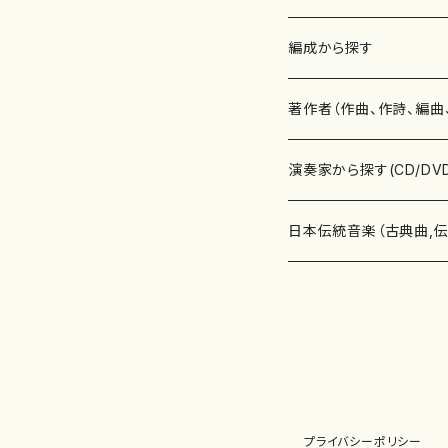
楽譜
編成から探す
書籍
邦楽器
著作者（作曲、作詩、編曲
書籍
箏・琴（ソロ）
CD・DVD
合唱
あ行
演奏家から探す(CD/DV
テキストブック
箏・琴（合奏）
混声合唱
青木省三(アオキ ショウゾウ)
チケット
歌・声
か行
邦楽（箏、三味線、尺八等
日本伝統音楽（古典曲,
事典
三味線（ソロ）
女声合唱
青島広志（アオシマ ヒロシ）
ソプラノ
梯郁夫(カケハシ イクオ)
アルメリア（箏）
雑誌
洋楽器（鍵盤楽器）
さ行
声楽家・合唱団・朗読等
地歌箏曲（箏古典楽譜）
詩集
三味線（合奏）
男声合唱
秋山健治(アキヤマ ケンジ）
アルト
蔭山滸山(カゲヤマ キョザン)
石川高（笙）
邦楽ジャーナル
ピアノ（ソロ）
斉藤松声(サイトウ ショウセイ
應和惠子（声楽・ソプラノ）
宮城道雄（宮城宗家監修）
レコード
洋楽器（弦楽器）
た行
洋楽-鍵盤楽器（ピアノ、
地歌箏曲（三絃古典楽
尺八（ソロ）
児童合唱
秋山邦晴(アキヤマ クニハル)
テノール
景山伸夫(カゲヤマ ノブオ)
伊藤まなみ（箏）
ピアノ（連弾）
斎藤武（サイトウ タケシ）
栗友会女声アンサンブル（合
バイオリン（ソロ）
平良伊津美(タイラ イツミ)
マリーン・ファン・ニューケルケ
宮城道雄（宮城宗家監修）
雑貨・アクセサリー
洋楽器（木管楽器）
な行
洋楽-弦楽器（バイオリン
長唄青柳楽譜（唄、三味
プライバシーポリシー