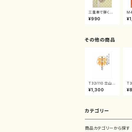
三重奏で弾く名
M
曲集 クリスマ
子
¥990
¥1
スメドレー( 箏
（
2/大平光美 編
著
曲/楽譜）
修
譜
その他の商品
T32i110 立山ア
T3
ルペン紀行（尺
川
¥1,300
¥
八/初代 石垣征
震
山/尺八/都山式
no
譜）都山流公刊
楽譜曲番:559
カテゴリー
商品カテゴリーから探す