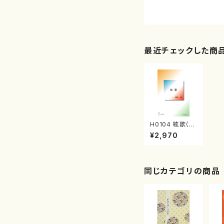
最近チェックした商
H0104 絃歌（箏
S，1，2，3，十七
¥2,970
絃/肥後一郎/楽
譜）
同じカテゴリの商品