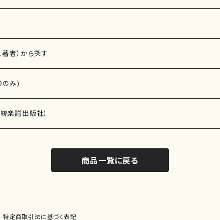
、著者）から探す
Dのみ)
）演奏家
伝統楽譜出版社）
商品一覧に戻る
)
オルガン等）演奏家
譜）
唱・女声合唱）
ン（ピアノ）
、ギター等）演奏家
線楽譜）
特定商取引法に基づく表記