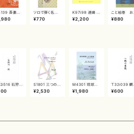
4139 吾妻獅
ソロで弾く名曲
K97i98 連禱 :
こと絵巻 お
《箏曲楽譜》
集 クリスマス・
2台ピアノのため
戸日本橋
,980
¥770
¥2,200
¥880
箏/宮城道雄
イブ／恋人がサ
の（2 Pianos /
・宮城宗家監
ンタクロース(
菊池 幸夫 / 楽
/箏曲古典楽
箏独奏 /大平
譜）
）
光美 編曲/楽
譜）
2i516 石狩
S1801 三つのエ
M4301 琉球民
T32i039 
 秋（尺八/唯是
スキス（箏2，17/
謡による組曲
巣籠 （尺八/
800
¥2,530
¥1,980
¥600
一/楽譜）都山
清水 脩/楽譜）
（箏/牧野由多可
譜）都山no.3
:2225
作曲/宮城喜代
子・宮城数江著/
箏曲楽譜）