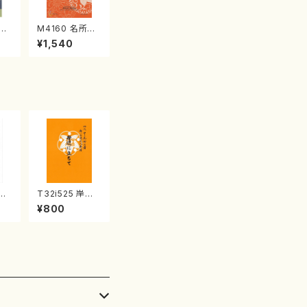
江
M4160 名所土
産《箏曲楽譜》
¥1,540
（箏/宮城喜代
子・宮城数江著・
宮城宗家監修/
箏曲古典楽譜）
鶴の
T32i525 岸辺
楽
に立ちて（尺八/
¥800
8
初代 中村双葉/
楽譜）都山流公
刊楽譜曲番:223
4