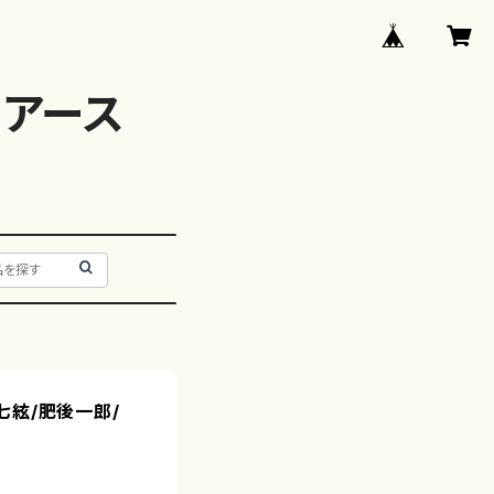
アース
，十七絃/肥後一郎/