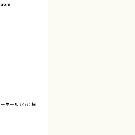
lable
ワーホール 尺八：横