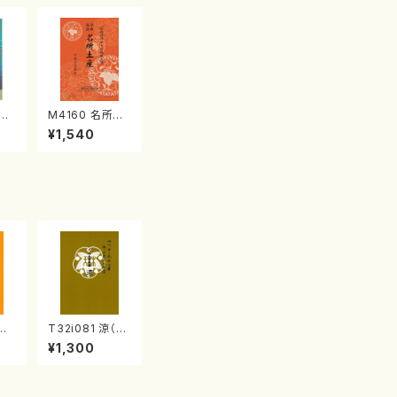
江
M4160 名所土
産《箏曲楽譜》
¥1,540
（箏/宮城喜代
子・宮城数江著・
宮城宗家監修/
箏曲古典楽譜）
三絃
T32i081 涼（尺
/中
八/初代 山本邦
¥1,300
譜）
山/尺八/都山式
楽譜
譜）都山流公刊
楽譜曲番:530