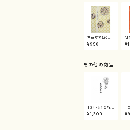
三重奏で弾く名
M
曲集 クリスマ
子
¥990
¥1
スメドレー( 箏
（
2/大平光美 編
著
曲/楽譜）
修
譜
その他の商品
T32i451 奉祝
T3
合奏曲（尺八/久
（
¥1,300
¥
本玄智/楽譜）都
尺
山流公刊楽譜曲
都
番:2158
曲