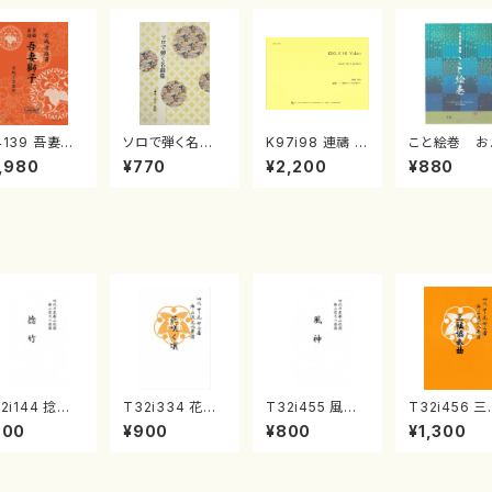
4139 吾妻獅
ソロで弾く名曲
K97i98 連禱 :
こと絵巻 お
《箏曲楽譜》
集 クリスマス・
2台ピアノのため
戸日本橋
,980
¥770
¥2,200
¥880
箏/宮城道雄
イブ／恋人がサ
の（2 Pianos /
・宮城宗家監
ンタクロース(
菊池 幸夫 / 楽
/箏曲古典楽
箏独奏 /大平
譜）
）
光美 編曲/楽
譜）
2i144 捻竹
T32i334 花咲
T32i455 風神
T32i456 
尺八/一瀬星山/
く頃（尺八/初代
（尺八/大月宗明/
協奏曲（尺八
900
¥900
¥800
¥1,300
八/都山式譜）
山川園松/楽譜）
楽譜）都山:2162
能島欣一/楽
山流公刊楽譜
都山流公刊楽譜
都山流公刊
番:593
曲番:2037
曲番:2164