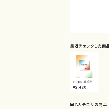
最近チェックした商
H0110 莞絃秘抄
（箏，尺八/肥後
¥2,420
一郎/楽譜）
同じカテゴリの商品