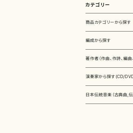
カテゴリー
商品カテゴリーから探す
楽譜
編成から探す
書籍
邦楽器
著作者（作曲、作詩、編曲
書籍
箏・琴（ソロ）
CD・DVD
合唱
あ行
演奏家から探す(CD/DV
テキストブック
箏・琴（合奏）
混声合唱
青木省三(アオキ ショウゾウ)
チケット
歌・声
か行
邦楽（箏、三味線、尺八等
日本伝統音楽（古典曲,
事典
三味線（ソロ）
女声合唱
青島広志（アオシマ ヒロシ）
ソプラノ
梯郁夫(カケハシ イクオ)
アルメリア（箏）
雑誌
洋楽器（鍵盤楽器）
さ行
声楽家・合唱団・朗読等
地歌箏曲（箏古典楽譜）
詩集
三味線（合奏）
男声合唱
秋山健治(アキヤマ ケンジ）
アルト
蔭山滸山(カゲヤマ キョザン)
石川高（笙）
邦楽ジャーナル
ピアノ（ソロ）
斉藤松声(サイトウ ショウセイ
應和惠子（声楽・ソプラノ）
宮城道雄（宮城宗家監修）
レコード
洋楽器（弦楽器）
た行
洋楽-鍵盤楽器（ピアノ、
地歌箏曲（三絃古典楽