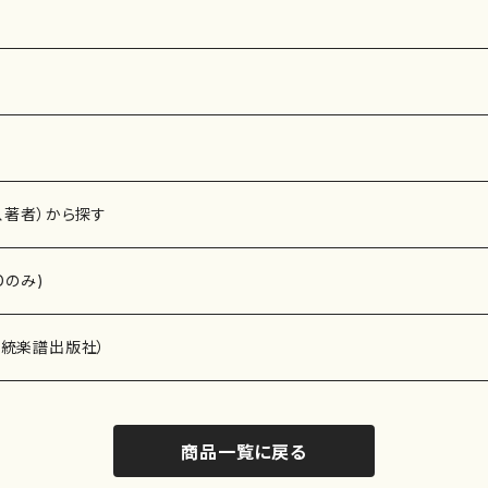
、著者）から探す
Dのみ)
）演奏家
伝統楽譜出版社）
商品一覧に戻る
)
オルガン等）演奏家
譜）