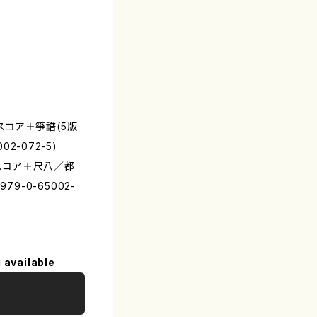
譜スコア＋箏譜(5版
002-072-5)
譜スコア＋尺八／都
979-0-65002-
 available