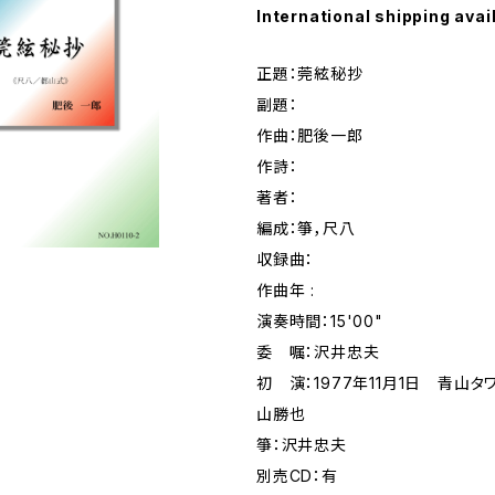
International shipping avai
正題：莞絃秘抄
副題：
作曲：肥後一郎
作詩：
著者：
編成：箏，尺八
収録曲：
作曲年 :
演奏時間：15'00"
委 嘱：沢井忠夫
初 演：1977年11月1日 青山タ
山勝也
箏：沢井忠夫
別売CD：有