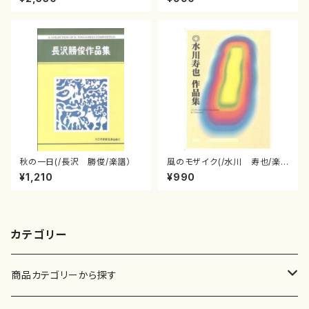
秋の一日(/長沢 勝俊/楽譜）
風のモザイク(/水川 寿也/楽
譜）
¥1,210
¥990
カテゴリー
商品カテゴリーから探す