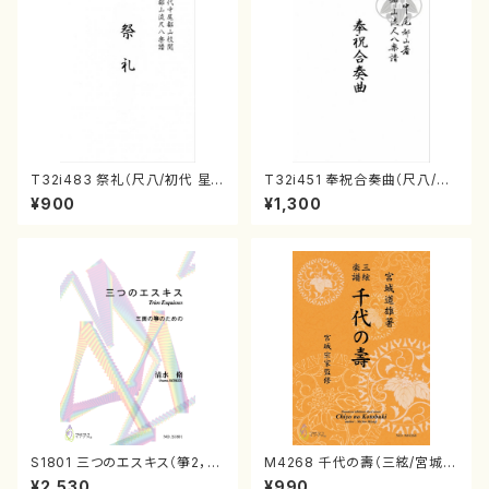
T32i483 祭礼（尺八/初代 星
T32i451 奉祝合奏曲（尺八/久
田一山/楽譜）都山流公刊楽譜曲
本玄智/楽譜）都山流公刊楽譜曲
¥900
¥1,300
番:2191
番:2158
S1801 三つのエスキス（箏2，1
M4268 千代の壽（三絃/宮城道
7/清水 脩/楽譜）
雄著・宮城宗家監修/三絃楽譜）
¥2,530
¥990