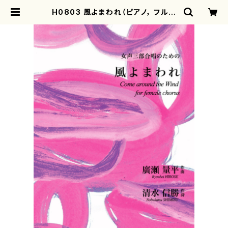
H0803 風よまわれ（ピアノ， フルー
ト(option)， 女声三部合唱/廣瀬量
平/楽譜） | motherearth