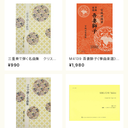
三重奏で弾く名曲集 クリスマ
M4139 吾妻獅子《箏曲楽譜》
スメドレー( 箏2/大平光美 編
（箏/宮城道雄著・宮城宗家監修/
¥990
¥1,980
曲/楽譜）
箏曲古典楽譜）