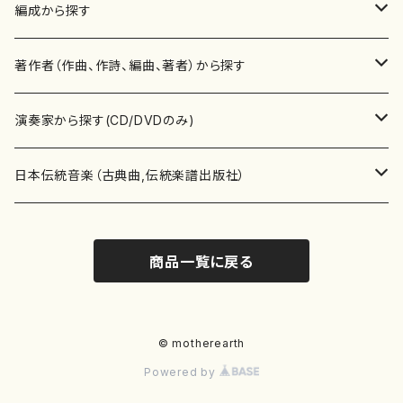
楽譜
編成から探す
書籍
邦楽器
著作者（作曲、作詩、編曲、著者）から探す
書籍
箏・琴（ソロ）
CD・DVD
合唱
あ行
演奏家から探す(CD/DVDのみ)
テキストブック
箏・琴（合奏）
混声合唱
青木省三(アオキ ショウゾウ)
チケット
歌・声
か行
邦楽（箏、三味線、尺八等）演奏家
日本伝統音楽（古典曲,伝統楽譜出版社）
事典
三味線（ソロ）
女声合唱
青島広志（アオシマ ヒロシ）
ソプラノ
梯郁夫(カケハシ イクオ)
アルメリア（箏）
雑誌
洋楽器（鍵盤楽器）
さ行
声楽家・合唱団・朗読等
地歌箏曲（箏古典楽譜）
商品一覧に戻る
詩集
三味線（合奏）
男声合唱
秋山健治(アキヤマ ケンジ）
アルト
蔭山滸山(カゲヤマ キョザン)
石川高（笙）
邦楽ジャーナル
ピアノ（ソロ）
斉藤松声(サイトウ ショウセイ)
應和惠子（声楽・ソプラノ）
宮城道雄（宮城宗家監修）
レコード
洋楽器（弦楽器）
た行
洋楽-鍵盤楽器（ピアノ、オルガン等）演奏家
地歌箏曲（三絃古典楽譜）
尺八（ソロ）
児童合唱
秋山邦晴(アキヤマ クニハル)
テノール
景山伸夫(カゲヤマ ノブオ)
伊藤まなみ（箏）
ピアノ（連弾）
斎藤武（サイトウ タケシ）
栗友会女声アンサンブル（合唱・女声合唱）
バイオリン（ソロ）
平良伊津美(タイラ イツミ)
マリーン・ファン・ニューケルケン（ピアノ）
宮城道雄（宮城宗家監修）
雑貨・アクセサリー
洋楽器（木管楽器）
な行
洋楽-弦楽器（バイオリン、ギター等）演奏家
長唄青柳楽譜（唄、三味線楽譜）
© motherearth
Powered by
尺八（合奏）
朗読・語り
芥川也寸志（アクタガワ ヤスシ）
バリトン
葛西聖憲(カサイ マサノリ)
浦上恵子（箏）
ピアノ（合奏）
斎藤友子(サイトウ トモコ)
川口聖加（声楽・ソプラノ）
バイオリン（合奏）
田頭優子(タガシラ ユウコ)
赤城眞理（ピアノ）
フルート（ピッコロを含む）（ソロ）
内藤 明美(ナイトウ アケミ)
戸澤哲夫（バイオリン）
杵屋彌之介(青柳茂三）
用具
洋楽器（金管楽器）
は行
洋楽-木管楽器（フルート、クラリネット等）演奏家
尺八（古典楽譜、伝統楽譜出版社）