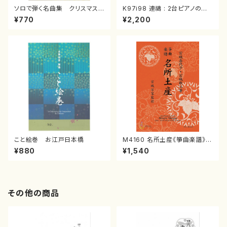
ソロで弾く名曲集 クリスマス・
K97i98 連禱 : 2台ピアノのた
イブ／恋人がサンタクロース(
めの（2 Pianos / 菊池 幸夫 /
¥770
¥2,200
箏独奏 /大平光美 編曲/楽
楽譜）
譜）
こと絵巻 お江戸日本橋
M4160 名所土産《箏曲楽譜》
（箏/宮城喜代子・宮城数江著・
¥880
¥1,540
宮城宗家監修/箏曲古典楽譜）
その他の商品