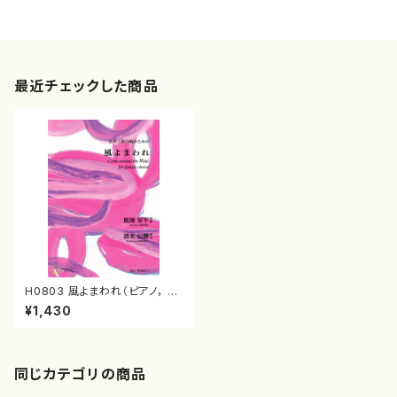
最近チェックした商品
H0803 風よまわれ（ピアノ， フ
ルート(option)， 女声三部合
¥1,430
唱/廣瀬量平/楽譜）
同じカテゴリの商品