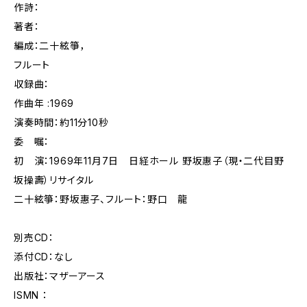
作詩：
著者：
編成：二十絃箏，
フルート
収録曲：
作曲年 :1969
演奏時間：約11分10秒
委 嘱：
初 演：1969年11月7日 日経ホール 野坂惠子（現・二代目野
坂操壽）リサイタル
二十絃箏：野坂惠子、フルート：野口 龍
別売CD：
添付CD：なし
出版社：マザーアース
ISMN ：