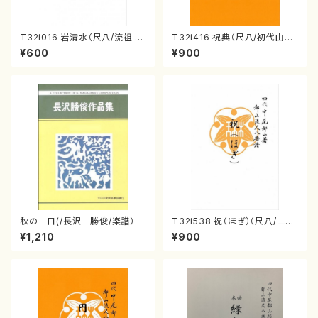
T32i016 岩清水（尺八/流祖 中
T32i416 祝典（尺八/初代山川
尾都山/楽譜）都山：15
園松/楽譜）都山流公刊楽譜曲
¥600
¥900
番:2121
秋の一日(/長沢 勝俊/楽譜）
T32i538 祝（ほぎ）（尺八/二代
池田静山/楽譜）都山流公刊楽譜
¥1,210
¥900
曲番:2247