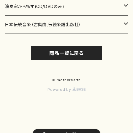
書籍
箏・琴（ソロ）
CD・DVD
合唱
あ行
演奏家から探す(CD/DVDのみ)
テキストブック
箏・琴（合奏）
混声合唱
青木省三(アオキ ショウゾウ)
チケット
歌・声
か行
邦楽（箏、三味線、尺八等）演奏家
日本伝統音楽（古典曲,伝統楽譜出版社）
事典
三味線（ソロ）
女声合唱
青島広志（アオシマ ヒロシ）
ソプラノ
梯郁夫(カケハシ イクオ)
アルメリア（箏）
雑誌
洋楽器（鍵盤楽器）
さ行
声楽家・合唱団・朗読等
地歌箏曲（箏古典楽譜）
商品一覧に戻る
詩集
三味線（合奏）
男声合唱
秋山健治(アキヤマ ケンジ）
アルト
蔭山滸山(カゲヤマ キョザン)
石川高（笙）
邦楽ジャーナル
ピアノ（ソロ）
斉藤松声(サイトウ ショウセイ)
應和惠子（声楽・ソプラノ）
宮城道雄（宮城宗家監修）
レコード
洋楽器（弦楽器）
た行
洋楽-鍵盤楽器（ピアノ、オルガン等）演奏家
地歌箏曲（三絃古典楽譜）
尺八（ソロ）
児童合唱
秋山邦晴(アキヤマ クニハル)
テノール
景山伸夫(カゲヤマ ノブオ)
伊藤まなみ（箏）
ピアノ（連弾）
斎藤武（サイトウ タケシ）
栗友会女声アンサンブル（合唱・女声合唱）
バイオリン（ソロ）
平良伊津美(タイラ イツミ)
マリーン・ファン・ニューケルケン（ピアノ）
宮城道雄（宮城宗家監修）
雑貨・アクセサリー
洋楽器（木管楽器）
な行
洋楽-弦楽器（バイオリン、ギター等）演奏家
長唄青柳楽譜（唄、三味線楽譜）
© motherearth
Powered by
尺八（合奏）
朗読・語り
芥川也寸志（アクタガワ ヤスシ）
バリトン
葛西聖憲(カサイ マサノリ)
浦上恵子（箏）
ピアノ（合奏）
斎藤友子(サイトウ トモコ)
川口聖加（声楽・ソプラノ）
バイオリン（合奏）
田頭優子(タガシラ ユウコ)
赤城眞理（ピアノ）
フルート（ピッコロを含む）（ソロ）
内藤 明美(ナイトウ アケミ)
戸澤哲夫（バイオリン）
杵屋彌之介(青柳茂三）
用具
洋楽器（金管楽器）
は行
洋楽-木管楽器（フルート、クラリネット等）演奏家
尺八（古典楽譜、伝統楽譜出版社）
邦楽大合奏
歌曲
芦垣美穂(アシガキ ミホ)
バス
片桐朋子(カタギリ トモコ)
小笠原夏美（箏）
オルガン
佐伯圭子(サエキ ケイコ)
平野忠彦（声楽・バリトン）
ビオラ
高野喜長(タカノ キチョウ)
青柳晋（ピアノ）
フルート（ピッコロを含む）（合奏）
永井薫(ナガイ カオル）
工藤真菜（バイオリン）
トランペット
萩原正吟(ハギワラ セイギン)
河村利夫（サクソフォン）
都山楽会楽譜
洋楽器（打楽器）
ま行
洋楽-打楽器（パーカッション、マリンバ等）演奏者
篠笛
ドロシー・アシュビー
その他（声域を指定しない歌など）
かただときこ(カタダ トキコ）
大久保智子（箏）
アコーディオン
坂井情二(サカイ ジョウジ)
河内紀恵（声楽・ソプラノ）
チェロ
高野検校(タカノ ケンギョウ)
伊沢長俊（オルガン）
クラリネット
永井ますみ(ナガイ マスミ）
松本克己（バイオリン）
ホルン
朴守賢(パク スヒョン)
板倉稔（クラリネット）
石垣 征山
マリンバ
セルドン・マイヤーズ
上野信一（パーカッション）
洋楽器（大編成）
や行
洋楽-大編成(オーケストラ、吹奏楽)楽団