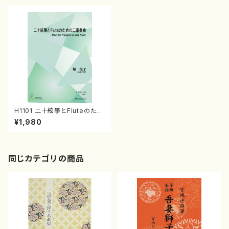
H1101 二十絃箏とFluteのため
の二重奏曲（二十絃箏， フルー
¥1,980
ト/堀悦子/楽譜）
同じカテゴリの商品