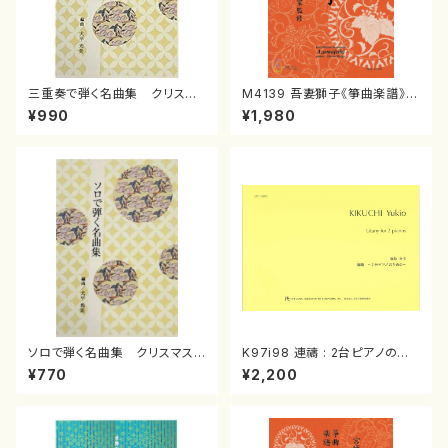
三重奏で弾く名曲集 クリスマ
M4139 吾妻獅子《箏曲楽譜》
スメドレー( 箏2/大平光美 編
（箏/宮城道雄著・宮城宗家監修/
¥990
¥1,980
曲/楽譜）
箏曲古典楽譜）
ソロで弾く名曲集 クリスマス・
K97i98 連禱 : 2台ピアノのた
イブ／恋人がサンタクロース(
めの（2 Pianos / 菊池 幸夫 /
¥770
¥2,200
箏独奏 /大平光美 編曲/楽
楽譜）
譜）