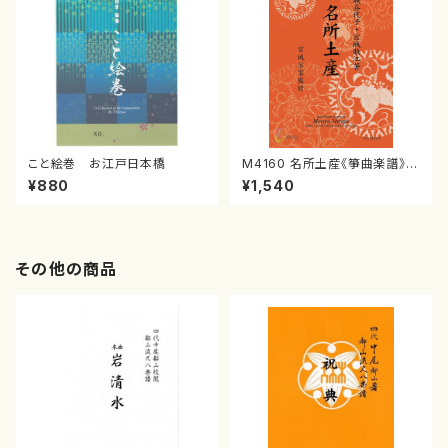
こと絵巻 お江戸日本橋
M4160 名所土産《箏曲楽譜》
（箏/宮城喜代子・宮城数江著・
¥880
¥1,540
宮城宗家監修/箏曲古典楽譜）
その他の商品