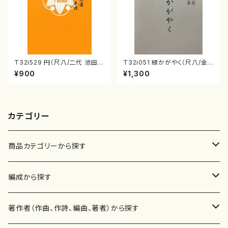
T32i529 円（尺八/二代 池田静
T32i051 緑かがやく（尺八/金
山/楽譜）都山流公刊楽譜曲番:2
森高山/楽譜）都山流公刊楽譜曲
¥900
¥1,300
238
番：50
カテゴリー
商品カテゴリーから探す
楽譜
編成から探す
書籍
邦楽器
著作者（作曲、作詩、編曲、著者）から探す