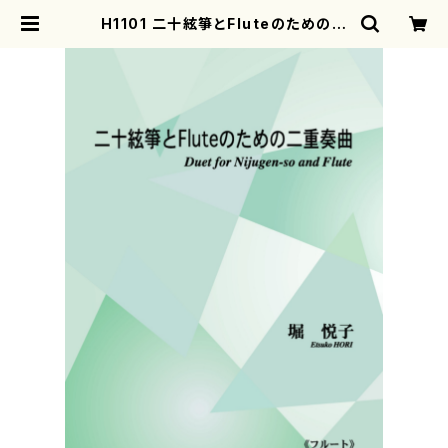
H1101 二十絃箏とFluteのための二
重奏曲（二十絃箏， フルート/堀悦子/
楽譜） | motherearth