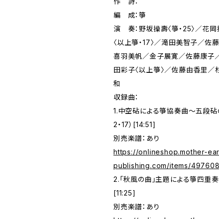
作 詩：
編 成：箏
演 奏：野坂操壽〈箏・25〉／花
〈以上箏・17〉／滝田美智子／佐
喜羽美帆／金子展寛／佐藤康子
田彩子〈以上箏〉／佐藤由香里／
和
収録曲：
1.中空砧による箏協奏曲～五段砧
2・17）[14:51]
別売楽譜：あり
https://onlineshop.mother-ear
publishing.com/items/49760
2.「秋風の曲」主題による箏四重奏曲
[11:25]
別売楽譜：あり