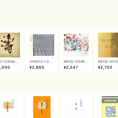
とう)/ENAT
OPA013 くさび
NRCD-0008
NRCD-0012
NE エナトーネ
ら／諸井誠(電子
ブラジルの抽象
013 MAKO
3,000
¥2,860
¥2,547
¥2,750
D)
音楽／CD)
画（ギター, パー
NAKAMURA
カッション／C
OLO PIANO
D）
ol.2, vol.3
アノ／CD）