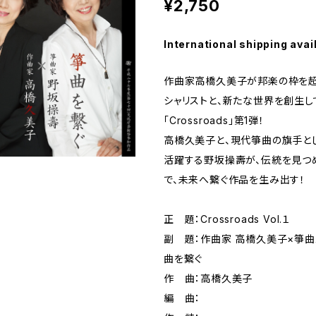
¥2,750
International shipping avai
作曲家高橋久美子が邦楽の枠を超
シャリストと、新たな世界を創生し
「Crossroads」第1弾！
高橋久美子と、現代箏曲の旗手と
活躍する野坂操壽が、伝統を見つ
で、未来へ繋ぐ作品を生み出す！
正 題：Crossroads Vol.１
副 題：作曲家 高橋久美子×箏曲
曲を繋ぐ
作 曲：高橋久美子
編 曲：