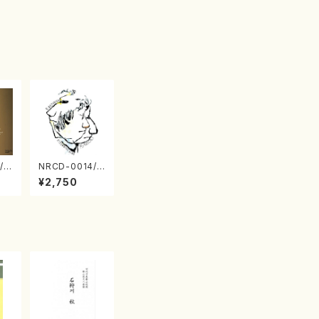
/0
NRCD-0014/0
TO
015 MAKOTO
¥2,750
 S
NAKAMURA S
 v
OLO PIANO さ
（ピ
んにんひとり（C
D）