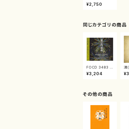
rossroads Vo
¥2,750
l.１作曲家 高橋
久美子×箏曲家
野坂操壽 ─箏曲
を繋ぐ（野坂操
壽/高橋久美子/
同じカテゴリの商品
CD）
FOCD 3483 邪
濤(
宗門秘曲(混声
O
¥3,204
¥
合唱/木下牧子/
(C
CD)
その他の商品