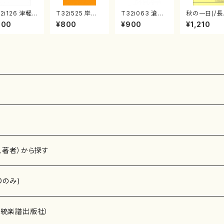
2i126 津軽
T32i525 岸辺
T32i063 滄溟
秋の一日(/長
土記（尺八/野
に立ちて（尺八/
（尺八/野村正峰/
沢 勝俊/楽
900
¥800
¥900
¥1,210
峰山/尺八/都
初代 中村双葉/
尺八/都山式譜）
式譜）都山流
楽譜）都山流公
都山流公刊楽譜
刊楽譜曲番:5
刊楽譜曲番:223
曲番:512
4
、著者）から探す
Dのみ)
）演奏家
伝統楽譜出版社）