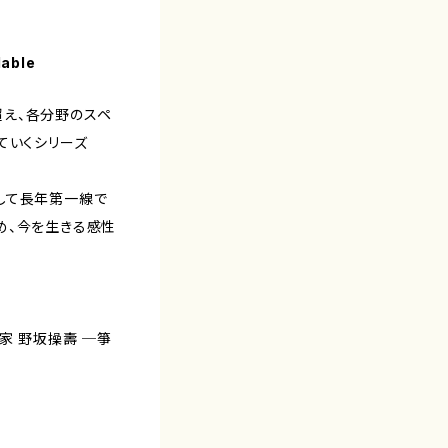
lable
え、各分野のスペ
ていくシリーズ
して長年第一線で
め、今を生きる感性
家 野坂操壽 ─箏