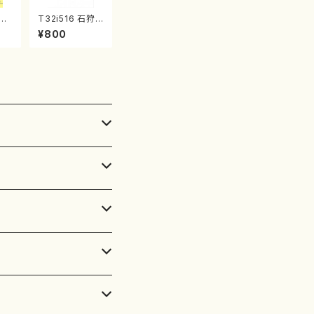
T32i516 石狩
譜）
川 秋（尺八/唯是
¥800
震一/楽譜）都山
no:2225