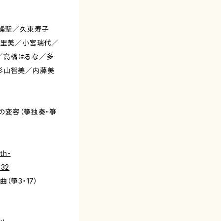
岡操聖／久東寿子
藤里美／小宮瑞代／
／高橋はるな／多
杉山智美／内藤美
の変容（箏独奏・箏
th-
832
（箏3・17）