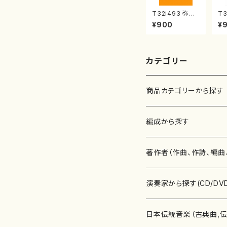
T32i493 弥勒
T3
（尺八/野村正峰/
風
¥900
¥
楽譜）都山流公
村
刊楽譜曲番:220
山
2
公
75
カテゴリー
商品カテゴリーから探す
楽譜
編成から探す
書籍
邦楽器
著作者（作曲、作詩、編曲
書籍
箏・琴（ソロ）
CD・DVD
合唱
あ行
演奏家から探す(CD/DV
テキストブック
箏・琴（合奏）
混声合唱
青木省三(アオキ ショウゾウ)
チケット
歌・声
か行
邦楽（箏、三味線、尺八等
日本伝統音楽（古典曲,