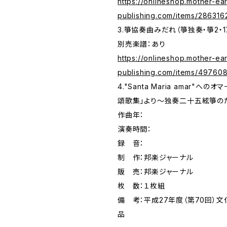
https://onlineshop.mother-ear
publishing.com/items/286316
3.箏協奏曲みだれ（箏独奏・箏2・17）
別売楽譜：あり
https://onlineshop.mother-ear
publishing.com/items/49760
4."Santa Maria amar"へ
頌歌集」より～独奏二十五絃箏のため
作曲年：
演奏時間：
録 音：
制 作：邦楽ジャーナル
販 売：邦楽ジャーナル
枚 数：１枚組
備 考：平成27年度（第70回）
品