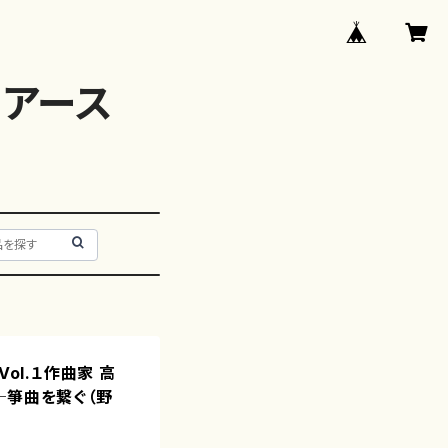
アース
 Vol.１作曲家 高
─箏曲を繋ぐ（野