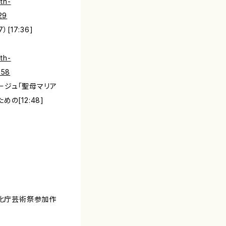
th-
29
[17:36]
th-
858
のオマージュ「聖母マリア
の[12:48]
文化庁芸術祭参加作