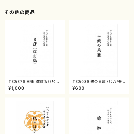
その他の商品
T32i376 日蓮（改訂版）（尺八/
T32i039 鶴の巣籠 （尺八/楽
宮城道雄/楽譜）都山流公刊楽譜
譜）都山no.38
¥1,000
¥600
曲番:2081