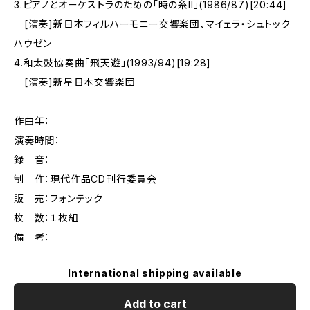
3.ピアノとオーケストラのための「時の糸II」(1986/87)[20:44]
[演奏]新日本フィルハーモニー交響楽団、マイェラ・シュトック
ハウゼン
4.和太鼓協奏曲「飛天遊」(1993/94)[19:28]
[演奏]新星日本交響楽団
作曲年：
演奏時間：
録 音：
制 作：現代作品CD刊行委員会
販 売：フォンテック
枚 数：１枚組
備 考：
International shipping available
Add to cart