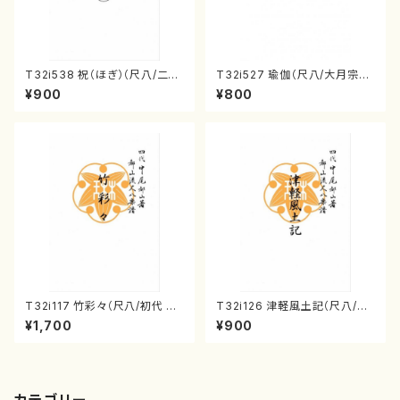
T32i538 祝（ほぎ）（尺八/二代
T32i527 瑜伽（尺八/大月宗明/
池田静山/楽譜）都山流公刊楽譜
楽譜）都山流公刊楽譜曲番:223
¥900
¥800
曲番:2247
6
T32i117 竹彩々（尺八/初代 山
T32i126 津軽風土記（尺八/野
本邦山/尺八/都山式譜）都山流
村峰山/尺八/都山式譜）都山流
¥1,700
¥900
公刊楽譜曲番:566
公刊楽譜曲番:575