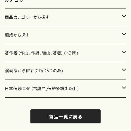
カテゴリー
商品カテゴリーから探す
楽譜
編成から探す
書籍
邦楽器
著作者（作曲、作詩、編曲、著者）から探す
書籍
箏・琴（ソロ）
CD・DVD
合唱
あ行
演奏家から探す(CD/DVDのみ)
テキストブック
箏・琴（合奏）
混声合唱
青木省三(アオキ ショウゾウ)
チケット
歌・声
か行
邦楽（箏、三味線、尺八等）演奏家
日本伝統音楽（古典曲,伝統楽譜出版社）
事典
三味線（ソロ）
女声合唱
青島広志（アオシマ ヒロシ）
ソプラノ
梯郁夫(カケハシ イクオ)
アルメリア（箏）
雑誌
洋楽器（鍵盤楽器）
さ行
声楽家・合唱団・朗読等
地歌箏曲（箏古典楽譜）
商品一覧に戻る
詩集
三味線（合奏）
男声合唱
秋山健治(アキヤマ ケンジ）
アルト
蔭山滸山(カゲヤマ キョザン)
石川高（笙）
邦楽ジャーナル
ピアノ（ソロ）
斉藤松声(サイトウ ショウセイ)
應和惠子（声楽・ソプラノ）
宮城道雄（宮城宗家監修）
レコード
洋楽器（弦楽器）
た行
洋楽-鍵盤楽器（ピアノ、オルガン等）演奏家
地歌箏曲（三絃古典楽譜）