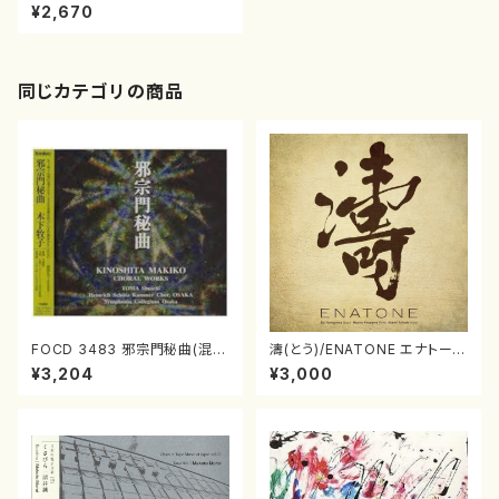
品集（東京フィルハーモニー交響
¥2,670
楽団、新日本フィルハーモニー交
響楽団他/松下功/CD）
同じカテゴリの商品
FOCD 3483 邪宗門秘曲(混声
濤(とう)/ENATONE エナトーネ
合唱/木下牧子/CD)
(CD)
¥3,204
¥3,000