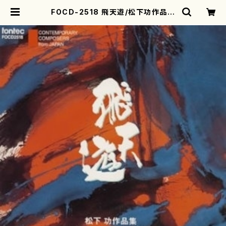
FOCD-2518 飛天遊/松下功作品集
（東京フィルハーモニー交響楽団、新
日本フィルハーモニー交響楽団他/松
下功/CD） | motherearth