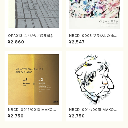
OPA013 くさびら／諸井誠(電
NRCD-0008 ブラジルの抽象
子音楽／CD)
画（ギター, パーカッション／C
¥2,860
¥2,547
D）
NRCD-0012/0013 MAKOTO
NRCD-0014/0015 MAKOTO
NAKAMURA SOLO PIANO v
NAKAMURA SOLO PIANO
¥2,750
¥2,750
ol.2, vol.3（ピアノ／CD）
さんにんひとり（CD）