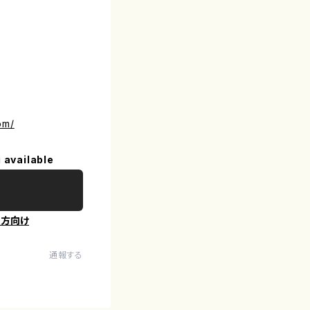
om/
 available
の方向け
通報する