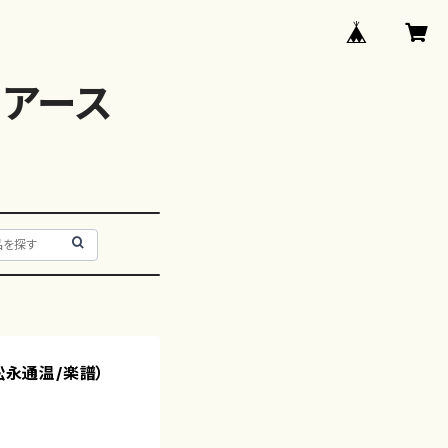
アース
松永通温/楽譜）