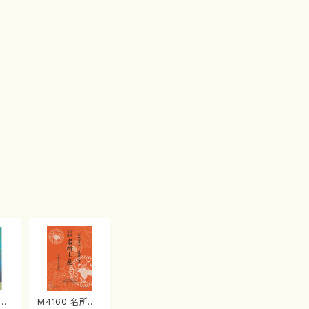
江
M4160 名所土