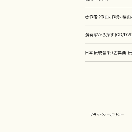
書籍
邦楽器
著作者（作曲、作詩、編曲
書籍
箏・琴（ソロ）
CD・DVD
合唱
あ行
演奏家から探す(CD/DV
テキストブック
箏・琴（合奏）
混声合唱
青木省三(アオキ ショウゾウ)
チケット
歌・声
か行
邦楽（箏、三味線、尺八等
日本伝統音楽（古典曲,
事典
三味線（ソロ）
女声合唱
青島広志（アオシマ ヒロシ）
ソプラノ
梯郁夫(カケハシ イクオ)
アルメリア（箏）
雑誌
洋楽器（鍵盤楽器）
さ行
声楽家・合唱団・朗読等
地歌箏曲（箏古典楽譜）
詩集
三味線（合奏）
男声合唱
秋山健治(アキヤマ ケンジ）
アルト
蔭山滸山(カゲヤマ キョザン)
石川高（笙）
邦楽ジャーナル
ピアノ（ソロ）
斉藤松声(サイトウ ショウセイ
應和惠子（声楽・ソプラノ）
宮城道雄（宮城宗家監修）
レコード
洋楽器（弦楽器）
た行
洋楽-鍵盤楽器（ピアノ、
地歌箏曲（三絃古典楽
尺八（ソロ）
児童合唱
秋山邦晴(アキヤマ クニハル)
テノール
景山伸夫(カゲヤマ ノブオ)
伊藤まなみ（箏）
ピアノ（連弾）
斎藤武（サイトウ タケシ）
栗友会女声アンサンブル（合
バイオリン（ソロ）
平良伊津美(タイラ イツミ)
マリーン・ファン・ニューケルケ
宮城道雄（宮城宗家監修）
雑貨・アクセサリー
洋楽器（木管楽器）
な行
洋楽-弦楽器（バイオリン
長唄青柳楽譜（唄、三味
プライバシーポリシー
尺八（合奏）
朗読・語り
芥川也寸志（アクタガワ ヤス
バリトン
葛西聖憲(カサイ マサノリ)
浦上恵子（箏）
ピアノ（合奏）
斎藤友子(サイトウ トモコ)
川口聖加（声楽・ソプラノ）
バイオリン（合奏）
田頭優子(タガシラ ユウコ)
赤城眞理（ピアノ）
フルート（ピッコロを含む）（ソ
内藤 明美(ナイトウ アケミ)
戸澤哲夫（バイオリン）
杵屋彌之介(青柳茂三）
用具
洋楽器（金管楽器）
は行
洋楽-木管楽器（フルート
尺八（古典楽譜、伝統楽