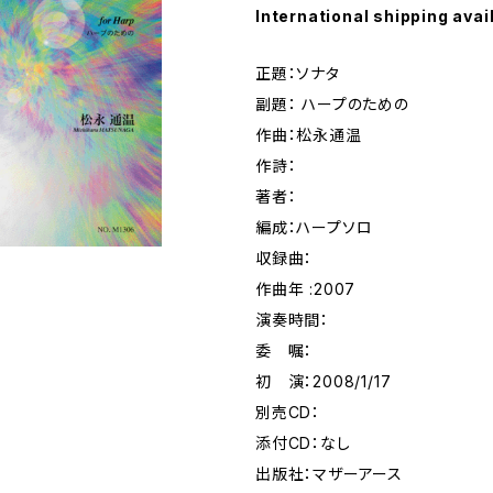
International shipping avai
正題：ソナタ
副題： ハープのための
作曲：松永通温
作詩：
著者：
編成：ハープソロ
収録曲：
作曲年 :2007
演奏時間：
委 嘱：
初 演：2008/1/17
別売CD：
添付CD：なし
出版社：マザーアース