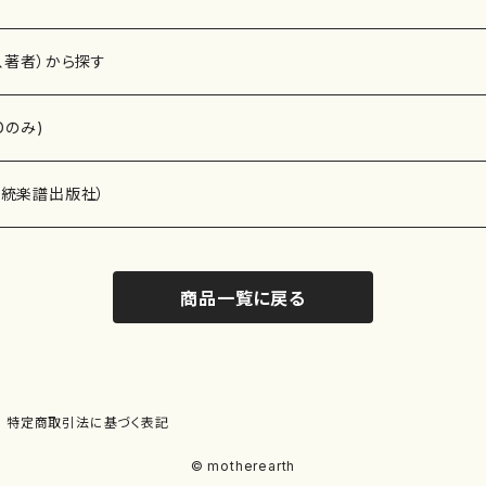
、著者）から探す
Dのみ)
）演奏家
伝統楽譜出版社）
商品一覧に戻る
)
オルガン等）演奏家
譜）
唱・女声合唱）
ン（ピアノ）
、ギター等）演奏家
線楽譜）
特定商取引法に基づく表記
シ）
ロ）
、クラリネット等）演奏家
譜出版社）
© motherearth