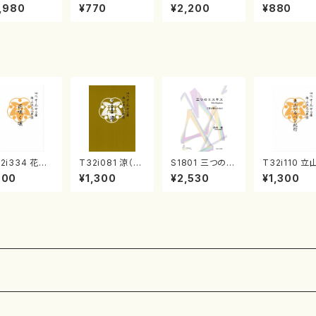
《箏曲楽譜》
集 クリスマス・
2台ピアノのため
戸日本橋
,980
¥770
¥2,200
¥880
箏/宮城道雄
イブ／恋人がサ
の（2 Pianos /
・宮城宗家監
ンタクロース(
菊池 幸夫 / 楽
/箏曲古典楽
箏独奏 /大平
譜）
）
光美 編曲/楽
譜）
2i334 花咲
T32i081 涼（尺
S1801 三つのエ
T32i110 立
頃（尺八/初代
八/初代 山本邦
スキス（箏2，17/
ルペン紀行（
900
¥1,300
¥2,530
¥1,300
川園松/楽譜）
山/尺八/都山式
清水 脩/楽譜）
八/初代 石垣
山流公刊楽譜
譜）都山流公刊
山/尺八/都山
番:2037
楽譜曲番:530
譜）都山流公
楽譜曲番:55