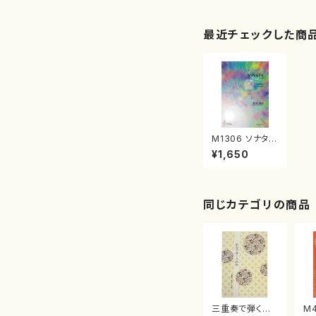
最近チェックした商
M1306 ソナタ
（ハープソロ/松
¥1,650
永通温/楽譜）
同じカテゴリの商品
三重奏で弾く名
M