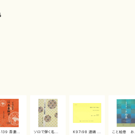
品
4139 吾妻獅
ソロで弾く名曲
K97i98 連禱 :
こと絵巻 お