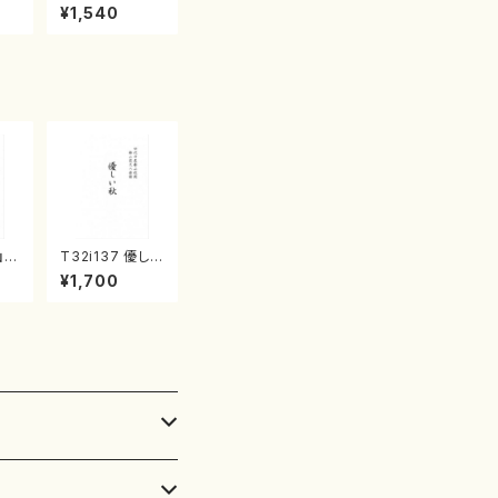
産《箏曲楽譜》
¥1,540
（箏/宮城喜代
子・宮城数江著・
宮城宗家監修/
箏曲古典楽譜）
山ア
T32i137 優しい
尺
秋（尺八/二代 山
¥1,700
征
本邦山/尺八/都
式
山式譜）都山流
刊
公刊楽譜曲番:5
9
86