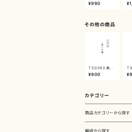
曲集 クリスマ
子
¥990
¥1
スメドレー( 箏
（
2/大平光美 編
著
曲/楽譜）
修
譜
その他の商品
T32i363 美し
T3
き春（尺八/久本
く
¥900
¥
玄智/楽譜）都山
山
流公刊楽譜曲番:
都
2068
曲
カテゴリー
商品カテゴリーから探す
楽譜
編成から探す