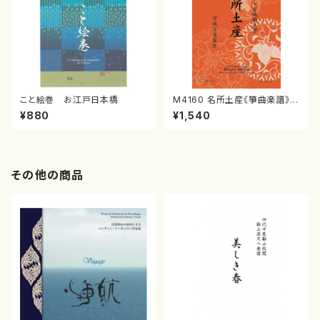
こと絵巻 お江戸日本橋
M4160 名所土産《箏曲楽譜》
（箏/宮城喜代子・宮城数江著・
¥880
¥1,540
宮城宗家監修/箏曲古典楽譜）
その他の商品