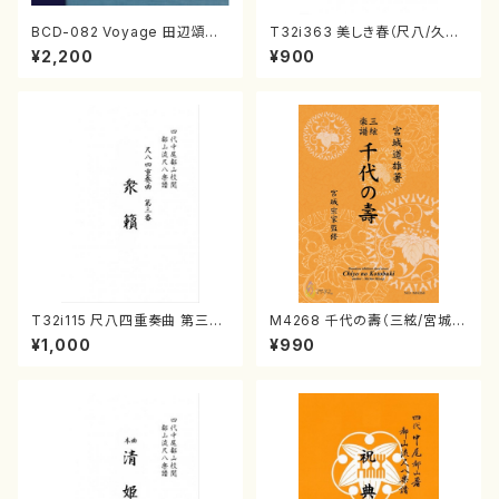
BCD-082 Voyage 田辺頌山
T32i363 美しき春（尺八/久本
の演奏によるマーティン・リーガ
玄智/楽譜）都山流公刊楽譜曲
¥2,200
¥900
ン尺八作品集（田辺頌山/マーテ
番:2068
ィン・リーガン/CD）
T32i115 尺八四重奏曲 第三番
M4268 千代の壽（三絃/宮城道
衆籟（尺八/初代 山本邦山/尺
雄著・宮城宗家監修/三絃楽譜）
¥1,000
¥990
八/都山式譜）都山流公刊楽譜曲
番:564