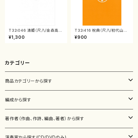
T32i046 清姫（尺八/金森高
T32i416 祝典（尺八/初代山川
山/楽譜）都山流公刊楽譜曲番：
園松/楽譜）都山流公刊楽譜曲
¥1,300
¥900
45
番:2121
カテゴリー
商品カテゴリーから探す
楽譜
編成から探す
書籍
邦楽器
著作者（作曲、作詩、編曲、著者）から探す
書籍
箏・琴（ソロ）
CD・DVD
合唱
あ行
演奏家から探す(CD/DVDのみ)