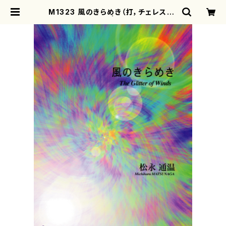
M1323 風のきらめき（打，チェレスタ/
松永通温/楽譜） | motherearth