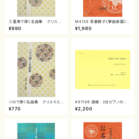
三重奏で弾く名曲集 クリスマ
M4139 吾妻獅子《箏曲楽譜》
スメドレー( 箏2/大平光美 編
（箏/宮城道雄著・宮城宗家監修/
¥990
¥1,980
曲/楽譜）
箏曲古典楽譜）
ソロで弾く名曲集 クリスマス・
K97i98 連禱 : 2台ピアノのた
イブ／恋人がサンタクロース(
めの（2 Pianos / 菊池 幸夫 /
¥770
¥2,200
箏独奏 /大平光美 編曲/楽
楽譜）
譜）