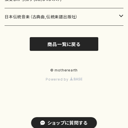
テキストブック
箏・琴（合奏）
混声合唱
青木省三(アオキ ショウゾウ)
チケット
歌・声
か行
邦楽（箏、三味線、尺八等）演奏家
日本伝統音楽（古典曲,伝統楽譜出版社）
事典
三味線（ソロ）
女声合唱
青島広志（アオシマ ヒロシ）
ソプラノ
梯郁夫(カケハシ イクオ)
アルメリア（箏）
雑誌
洋楽器（鍵盤楽器）
さ行
声楽家・合唱団・朗読等
地歌箏曲（箏古典楽譜）
商品一覧に戻る
詩集
三味線（合奏）
男声合唱
秋山健治(アキヤマ ケンジ）
アルト
蔭山滸山(カゲヤマ キョザン)
石川高（笙）
邦楽ジャーナル
ピアノ（ソロ）
斉藤松声(サイトウ ショウセイ)
應和惠子（声楽・ソプラノ）
宮城道雄（宮城宗家監修）
レコード
洋楽器（弦楽器）
た行
洋楽-鍵盤楽器（ピアノ、オルガン等）演奏家
地歌箏曲（三絃古典楽譜）
尺八（ソロ）
児童合唱
秋山邦晴(アキヤマ クニハル)
テノール
景山伸夫(カゲヤマ ノブオ)
伊藤まなみ（箏）
ピアノ（連弾）
斎藤武（サイトウ タケシ）
栗友会女声アンサンブル（合唱・女声合唱）
バイオリン（ソロ）
平良伊津美(タイラ イツミ)
マリーン・ファン・ニューケルケン（ピアノ）
宮城道雄（宮城宗家監修）
雑貨・アクセサリー
洋楽器（木管楽器）
な行
洋楽-弦楽器（バイオリン、ギター等）演奏家
長唄青柳楽譜（唄、三味線楽譜）
© motherearth
Powered by
尺八（合奏）
朗読・語り
芥川也寸志（アクタガワ ヤスシ）
バリトン
葛西聖憲(カサイ マサノリ)
浦上恵子（箏）
ピアノ（合奏）
斎藤友子(サイトウ トモコ)
川口聖加（声楽・ソプラノ）
バイオリン（合奏）
田頭優子(タガシラ ユウコ)
赤城眞理（ピアノ）
フルート（ピッコロを含む）（ソロ）
内藤 明美(ナイトウ アケミ)
戸澤哲夫（バイオリン）
杵屋彌之介(青柳茂三）
用具
洋楽器（金管楽器）
は行
洋楽-木管楽器（フルート、クラリネット等）演奏家
尺八（古典楽譜、伝統楽譜出版社）
邦楽大合奏
歌曲
芦垣美穂(アシガキ ミホ)
バス
片桐朋子(カタギリ トモコ)
小笠原夏美（箏）
オルガン
佐伯圭子(サエキ ケイコ)
平野忠彦（声楽・バリトン）
ビオラ
高野喜長(タカノ キチョウ)
青柳晋（ピアノ）
フルート（ピッコロを含む）（合奏）
永井薫(ナガイ カオル）
工藤真菜（バイオリン）
トランペット
萩原正吟(ハギワラ セイギン)
河村利夫（サクソフォン）
都山楽会楽譜
洋楽器（打楽器）
ま行
洋楽-打楽器（パーカッション、マリンバ等）演奏者
篠笛
ドロシー・アシュビー
その他（声域を指定しない歌など）
かただときこ(カタダ トキコ）
大久保智子（箏）
アコーディオン
坂井情二(サカイ ジョウジ)
河内紀恵（声楽・ソプラノ）
チェロ
高野検校(タカノ ケンギョウ)
伊沢長俊（オルガン）
クラリネット
永井ますみ(ナガイ マスミ）
松本克己（バイオリン）
ホルン
朴守賢(パク スヒョン)
板倉稔（クラリネット）
石垣 征山
マリンバ
セルドン・マイヤーズ
上野信一（パーカッション）
洋楽器（大編成）
や行
洋楽-大編成(オーケストラ、吹奏楽)楽団
ショップに質問する