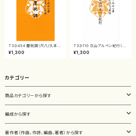
T32i454 慶祝調（尺八/久本玄
T32i110 立山アルペン紀行（尺
智/楽譜）都山流公刊楽譜曲番:2
八/初代 石垣征山/尺八/都山式
¥1,300
¥1,300
161
譜）都山流公刊楽譜曲番:559
カテゴリー
商品カテゴリーから探す
楽譜
編成から探す
書籍
邦楽器
著作者（作曲、作詩、編曲、著者）から探す