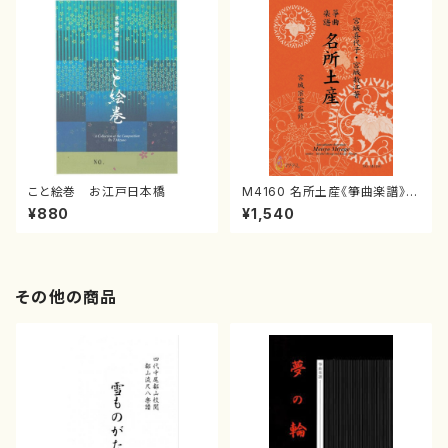
こと絵巻 お江戸日本橋
M4160 名所土産《箏曲楽譜》
（箏/宮城喜代子・宮城数江著・
¥880
¥1,540
宮城宗家監修/箏曲古典楽譜）
その他の商品