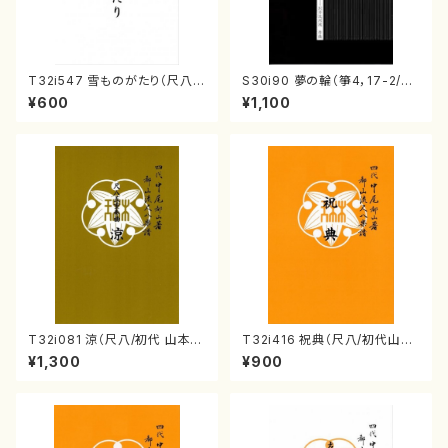
T32i547 雪ものがたり（尺八/
S30i90 夢の輪（箏4，17-2/沢
沢井忠夫/楽譜）都山流公刊楽譜
井比河流/楽譜）
¥600
¥1,100
曲番:2256
T32i081 涼（尺八/初代 山本邦
T32i416 祝典（尺八/初代山川
山/尺八/都山式譜）都山流公刊
園松/楽譜）都山流公刊楽譜曲
¥1,300
¥900
楽譜曲番:530
番:2121