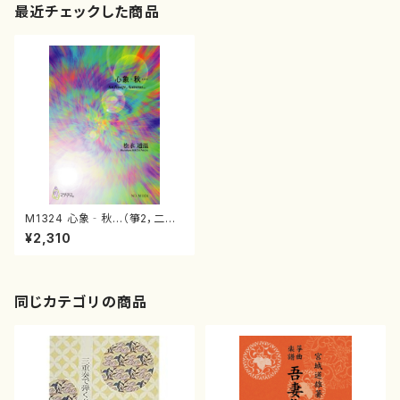
最近チェックした商品
M1324 心象‐秋…（箏2，二十
絃，十七絃/松永通温/楽譜）
¥2,310
同じカテゴリの商品