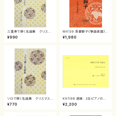
三重奏で弾く名曲集 クリスマ
M4139 吾妻獅子《箏曲楽譜》
スメドレー( 箏2/大平光美 編
（箏/宮城道雄著・宮城宗家監修/
¥990
¥1,980
曲/楽譜）
箏曲古典楽譜）
ソロで弾く名曲集 クリスマス・
K97i98 連禱 : 2台ピアノのた
イブ／恋人がサンタクロース(
めの（2 Pianos / 菊池 幸夫 /
¥770
¥2,200
箏独奏 /大平光美 編曲/楽
楽譜）
譜）