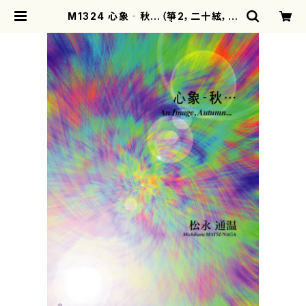
M1324 心象‐秋…（箏2，二十絃，十
七絃/松永通温/楽譜） | motherear
th