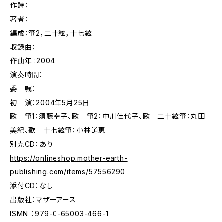
作詩：
著者：
編成：箏2，二十絃，十七絃
収録曲：
作曲年 :2004
演奏時間：
委 嘱：
初 演：2004年5月25日
歌 箏1：須藤幸子、歌 箏2：中川佳代子、歌 二十絃箏：丸田
美紀、歌 十七絃箏：小林道恵
別売CD：あり
https://onlineshop.mother-earth-
publishing.com/items/57556290
添付CD：なし
出版社：マザーアース
ISMN ：979-0-65003-466-1