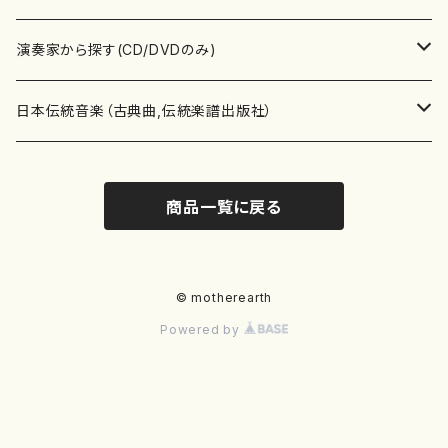
書籍
箏・琴（ソロ）
CD・DVD
合唱
あ行
演奏家から探す(CD/DVDのみ)
テキストブック
箏・琴（合奏）
混声合唱
青木省三(アオキ ショウゾウ)
チケット
歌・声
か行
邦楽（箏、三味線、尺八等）演奏家
日本伝統音楽（古典曲,伝統楽譜出版社）
事典
三味線（ソロ）
女声合唱
青島広志（アオシマ ヒロシ）
ソプラノ
梯郁夫(カケハシ イクオ)
アルメリア（箏）
雑誌
洋楽器（鍵盤楽器）
さ行
声楽家・合唱団・朗読等
地歌箏曲（箏古典楽譜）
商品一覧に戻る
詩集
三味線（合奏）
男声合唱
秋山健治(アキヤマ ケンジ）
アルト
蔭山滸山(カゲヤマ キョザン)
石川高（笙）
邦楽ジャーナル
ピアノ（ソロ）
斉藤松声(サイトウ ショウセイ)
應和惠子（声楽・ソプラノ）
宮城道雄（宮城宗家監修）
レコード
洋楽器（弦楽器）
た行
洋楽-鍵盤楽器（ピアノ、オルガン等）演奏家
地歌箏曲（三絃古典楽譜）
尺八（ソロ）
児童合唱
秋山邦晴(アキヤマ クニハル)
テノール
景山伸夫(カゲヤマ ノブオ)
伊藤まなみ（箏）
ピアノ（連弾）
斎藤武（サイトウ タケシ）
栗友会女声アンサンブル（合唱・女声合唱）
バイオリン（ソロ）
平良伊津美(タイラ イツミ)
マリーン・ファン・ニューケルケン（ピアノ）
宮城道雄（宮城宗家監修）
雑貨・アクセサリー
洋楽器（木管楽器）
な行
洋楽-弦楽器（バイオリン、ギター等）演奏家
長唄青柳楽譜（唄、三味線楽譜）
© motherearth
Powered by
尺八（合奏）
朗読・語り
芥川也寸志（アクタガワ ヤスシ）
バリトン
葛西聖憲(カサイ マサノリ)
浦上恵子（箏）
ピアノ（合奏）
斎藤友子(サイトウ トモコ)
川口聖加（声楽・ソプラノ）
バイオリン（合奏）
田頭優子(タガシラ ユウコ)
赤城眞理（ピアノ）
フルート（ピッコロを含む）（ソロ）
内藤 明美(ナイトウ アケミ)
戸澤哲夫（バイオリン）
杵屋彌之介(青柳茂三）
用具
洋楽器（金管楽器）
は行
洋楽-木管楽器（フルート、クラリネット等）演奏家
尺八（古典楽譜、伝統楽譜出版社）
邦楽大合奏
歌曲
芦垣美穂(アシガキ ミホ)
バス
片桐朋子(カタギリ トモコ)
小笠原夏美（箏）
オルガン
佐伯圭子(サエキ ケイコ)
平野忠彦（声楽・バリトン）
ビオラ
高野喜長(タカノ キチョウ)
青柳晋（ピアノ）
フルート（ピッコロを含む）（合奏）
永井薫(ナガイ カオル）
工藤真菜（バイオリン）
トランペット
萩原正吟(ハギワラ セイギン)
河村利夫（サクソフォン）
都山楽会楽譜
洋楽器（打楽器）
ま行
洋楽-打楽器（パーカッション、マリンバ等）演奏者
篠笛