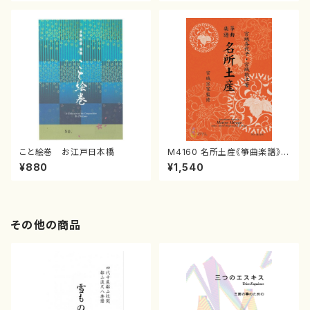
譜）
こと絵巻 お江戸日本橋
M4160 名所土産《箏曲楽譜》
（箏/宮城喜代子・宮城数江著・
¥880
¥1,540
宮城宗家監修/箏曲古典楽譜）
その他の商品