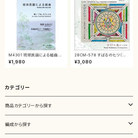
M4301 琉球民謡による組曲
28CM-578 すばるの七ツ（二
（箏/牧野由多可作曲/宮城喜代
十絃箏/クラリネット/ヴァイオリ
¥1,980
¥3,080
子・宮城数江著/箏曲楽譜）
ン/チェロ/吉松 隆：/CD）
カテゴリー
商品カテゴリーから探す
楽譜
編成から探す