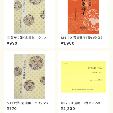
三重奏で弾く名曲集 クリスマ
M4139 吾妻獅子《箏曲楽譜》
スメドレー( 箏2/大平光美 編
（箏/宮城道雄著・宮城宗家監修/
¥990
¥1,980
曲/楽譜）
箏曲古典楽譜）
ソロで弾く名曲集 クリスマス・
K97i98 連禱 : 2台ピアノのた
イブ／恋人がサンタクロース(
めの（2 Pianos / 菊池 幸夫 /
¥770
¥2,200
箏独奏 /大平光美 編曲/楽
楽譜）