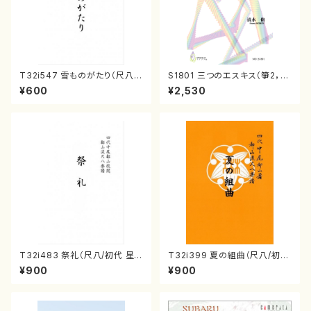
T32i547 雪ものがたり（尺八/
S1801 三つのエスキス（箏2，1
沢井忠夫/楽譜）都山流公刊楽譜
7/清水 脩/楽譜）
¥600
¥2,530
曲番:2256
T32i483 祭礼（尺八/初代 星
T32i399 夏の組曲（尺八/初代
田一山/楽譜）都山流公刊楽譜曲
山川園松/楽譜）都山流公刊楽譜
¥900
¥900
番:2191
曲番:2104