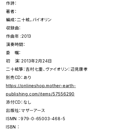
作詩：
著者：
編成：二十絃，バイオリン
収録曲：
作曲年 :2013
演奏時間：
委 嘱：
初 演：2013年2月24日
二十絃箏：吉村七重、ヴァイオリン：辺見康孝
別売CD：あり
https://onlineshop.mother-earth-
publishing.com/items/57556290
添付CD：なし
出版社：マザーアース
ISMN ：979-0-65003-468-5
ISBN ：