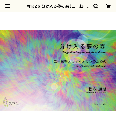
M1326 分け入る夢の森（二十絃，バ
イオリン/松永通温/楽譜） | mother
earth