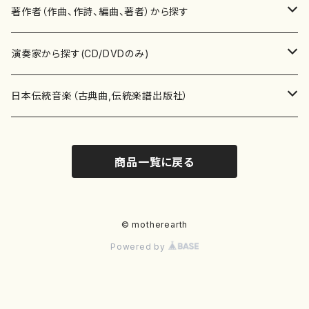
書籍
邦楽器
著作者（作曲、作詩、編曲、著者）から探す
書籍
箏・琴（ソロ）
CD・DVD
合唱
あ行
演奏家から探す(CD/DVDのみ)
テキストブック
箏・琴（合奏）
混声合唱
青木省三(アオキ ショウゾウ)
チケット
歌・声
か行
邦楽（箏、三味線、尺八等）演奏家
日本伝統音楽（古典曲,伝統楽譜出版社）
事典
三味線（ソロ）
女声合唱
青島広志（アオシマ ヒロシ）
ソプラノ
梯郁夫(カケハシ イクオ)
アルメリア（箏）
雑誌
洋楽器（鍵盤楽器）
さ行
声楽家・合唱団・朗読等
地歌箏曲（箏古典楽譜）
商品一覧に戻る
詩集
三味線（合奏）
男声合唱
秋山健治(アキヤマ ケンジ）
アルト
蔭山滸山(カゲヤマ キョザン)
石川高（笙）
邦楽ジャーナル
ピアノ（ソロ）
斉藤松声(サイトウ ショウセイ)
應和惠子（声楽・ソプラノ）
宮城道雄（宮城宗家監修）
レコード
洋楽器（弦楽器）
た行
洋楽-鍵盤楽器（ピアノ、オルガン等）演奏家
地歌箏曲（三絃古典楽譜）
尺八（ソロ）
児童合唱
秋山邦晴(アキヤマ クニハル)
テノール
景山伸夫(カゲヤマ ノブオ)
伊藤まなみ（箏）
ピアノ（連弾）
斎藤武（サイトウ タケシ）
栗友会女声アンサンブル（合唱・女声合唱）
バイオリン（ソロ）
平良伊津美(タイラ イツミ)
マリーン・ファン・ニューケルケン（ピアノ）
宮城道雄（宮城宗家監修）
雑貨・アクセサリー
洋楽器（木管楽器）
な行
洋楽-弦楽器（バイオリン、ギター等）演奏家
長唄青柳楽譜（唄、三味線楽譜）
© motherearth
Powered by
尺八（合奏）
朗読・語り
芥川也寸志（アクタガワ ヤスシ）
バリトン
葛西聖憲(カサイ マサノリ)
浦上恵子（箏）
ピアノ（合奏）
斎藤友子(サイトウ トモコ)
川口聖加（声楽・ソプラノ）
バイオリン（合奏）
田頭優子(タガシラ ユウコ)
赤城眞理（ピアノ）
フルート（ピッコロを含む）（ソロ）
内藤 明美(ナイトウ アケミ)
戸澤哲夫（バイオリン）
杵屋彌之介(青柳茂三）
用具
洋楽器（金管楽器）
は行
洋楽-木管楽器（フルート、クラリネット等）演奏家
尺八（古典楽譜、伝統楽譜出版社）
邦楽大合奏
歌曲
芦垣美穂(アシガキ ミホ)
バス
片桐朋子(カタギリ トモコ)
小笠原夏美（箏）
オルガン
佐伯圭子(サエキ ケイコ)
平野忠彦（声楽・バリトン）
ビオラ
高野喜長(タカノ キチョウ)
青柳晋（ピアノ）
フルート（ピッコロを含む）（合奏）
永井薫(ナガイ カオル）
工藤真菜（バイオリン）
トランペット
萩原正吟(ハギワラ セイギン)
河村利夫（サクソフォン）
都山楽会楽譜
洋楽器（打楽器）
ま行
洋楽-打楽器（パーカッション、マリンバ等）演奏者