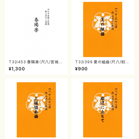
T32i453 春陽楽（尺八/宮城道
T32i399 夏の組曲（尺八/初代
雄/楽譜）都山流公刊楽譜曲番:2
山川園松/楽譜）都山流公刊楽譜
¥1,300
¥900
160
曲番:2104