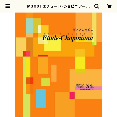
M3001 エチュード・ショピニアーナ
（ピアノソロ/間宮芳生/楽譜） | moth
erearth