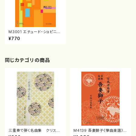
M3001 エチュード・ショピニア
ーナ（ピアノソロ/間宮芳生/楽
¥770
譜）
同じカテゴリの商品
三重奏で弾く名曲集 クリスマ
M4139 吾妻獅子《箏曲楽譜》
スメドレー( 箏2/大平光美 編
（箏/宮城道雄著・宮城宗家監修/