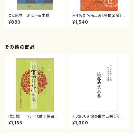
こと絵巻 お江戸日本橋
M4160 名所土産《箏曲楽譜》
（箏/宮城喜代子・宮城数江著・
¥880
¥1,540
宮城宗家監修/箏曲古典楽譜）
その他の商品
改訂版 八千代獅子編曲
T32i368 協奏曲第三番（尺八/
（編曲八千代獅子）(/宮城道
唯是震一/楽譜）都山流公刊楽譜
¥1,155
¥1,300
雄/楽譜）
曲番:2073