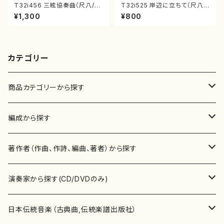
T32i456 三絃協奏曲（尺八/中
T32i525 岸辺に立ちて（尺八/
能島欣一/楽譜）都山流公刊楽譜
初代 中村双葉/楽譜）都山流公
¥1,300
¥800
曲番:2164
刊楽譜曲番:2234
カテゴリー
商品カテゴリーから探す
楽譜
編成から探す
書籍
邦楽器
著作者（作曲、作詩、編曲、著者）から探す
書籍
箏・琴（ソロ）
CD・DVD
合唱
あ行
演奏家から探す(CD/DVDのみ)
テキストブック
箏・琴（合奏）
混声合唱
青木省三(アオキ ショウゾウ)
チケット
歌・声
か行
邦楽（箏、三味線、尺八等）演奏家
日本伝統音楽（古典曲,伝統楽譜出版社）