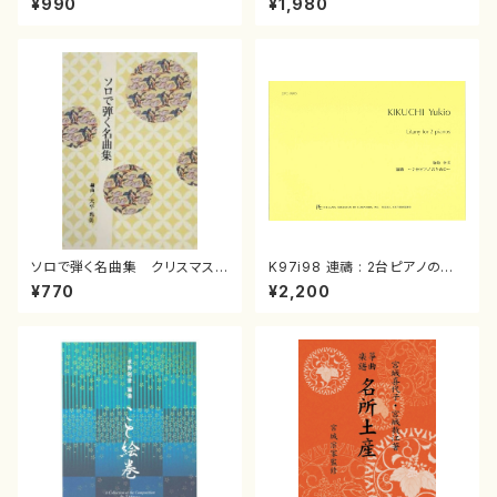
¥990
¥1,980
曲/楽譜）
箏曲古典楽譜）
ソロで弾く名曲集 クリスマス・
K97i98 連禱 : 2台ピアノのた
イブ／恋人がサンタクロース(
めの（2 Pianos / 菊池 幸夫 /
¥770
¥2,200
箏独奏 /大平光美 編曲/楽
楽譜）
譜）