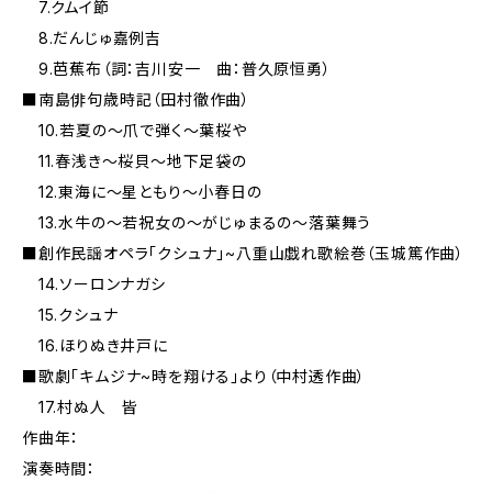
7.クムイ節
8.だんじゅ嘉例吉
9.芭蕉布（詞：吉川安一 曲：普久原恒勇）
■南島俳句歳時記（田村徹作曲）
10.若夏の〜爪で弾く〜葉桜や
11.春浅き〜桜貝〜地下足袋の
12.東海に〜星ともり〜小春日の
13.水牛の〜若祝女の〜がじゅまるの〜落葉舞う
■創作民謡オペラ「クシュナ」~八重山戯れ歌絵巻（玉城篤作曲）
14.ソーロンナガシ
15.クシュナ
16.ほりぬき井戸に
■歌劇「キムジナ~時を翔ける」より（中村透作曲）
17.村ぬ人 皆
作曲年：
演奏時間：