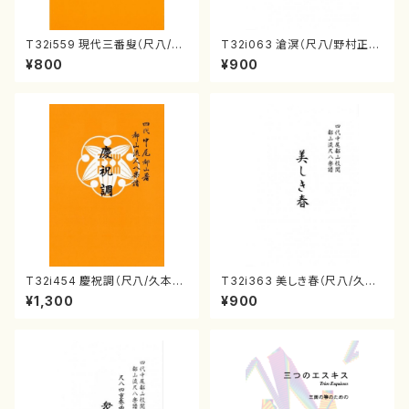
T32i559 現代三番叟（尺八/杵
T32i063 滄溟（尺八/野村正
屋正邦/楽譜）都山流公刊楽譜曲
峰/尺八/都山式譜）都山流公刊
¥800
¥900
番:2269
楽譜曲番:512
T32i454 慶祝調（尺八/久本玄
T32i363 美しき春（尺八/久本
智/楽譜）都山流公刊楽譜曲番:2
玄智/楽譜）都山流公刊楽譜曲
¥1,300
¥900
161
番:2068