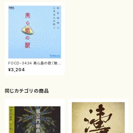
FOCD-3434 美ら島の歌（玻
名城律子、東江貴子、宮城竹茂、
¥3,204
與儀竹乃、我那覇常允/中村透、
田村徹、玉城篤/CD）
同じカテゴリの商品