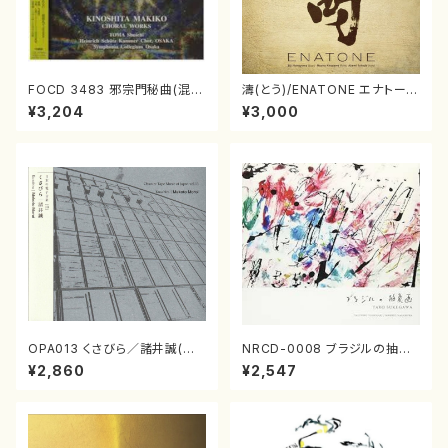
FOCD 3483 邪宗門秘曲(混声
濤(とう)/ENATONE エナトーネ
合唱/木下牧子/CD)
(CD)
¥3,204
¥3,000
OPA013 くさびら／諸井誠(電
NRCD-0008 ブラジルの抽象
子音楽／CD)
画（ギター, パーカッション／C
¥2,860
¥2,547
D）