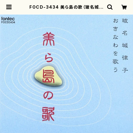
FOCD-3434 美ら島の歌（玻名城律
子、東江貴子、宮城竹茂、與儀竹乃、我
那覇常允/中村透、田村徹、玉城篤/C
D） | motherearth