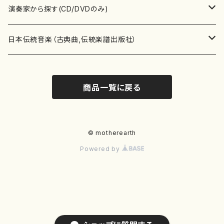
書籍
箏・琴（ソロ）
CD・DVD
合唱
あ行
演奏家から探す(CD/DVDのみ)
テキストブック
箏・琴（合奏）
混声合唱
青木省三(アオキ ショウゾウ)
チケット
歌・声
か行
邦楽（箏、三味線、尺八等）演奏家
日本伝統音楽（古典曲,伝統楽譜出版社）
事典
三味線（ソロ）
女声合唱
青島広志（アオシマ ヒロシ）
ソプラノ
梯郁夫(カケハシ イクオ)
アルメリア（箏）
雑誌
洋楽器（鍵盤楽器）
さ行
声楽家・合唱団・朗読等
地歌箏曲（箏古典楽譜）
商品一覧に戻る
詩集
三味線（合奏）
男声合唱
秋山健治(アキヤマ ケンジ）
アルト
蔭山滸山(カゲヤマ キョザン)
石川高（笙）
邦楽ジャーナル
ピアノ（ソロ）
斉藤松声(サイトウ ショウセイ)
應和惠子（声楽・ソプラノ）
宮城道雄（宮城宗家監修）
レコード
洋楽器（弦楽器）
た行
洋楽-鍵盤楽器（ピアノ、オルガン等）演奏家
地歌箏曲（三絃古典楽譜）
尺八（ソロ）
児童合唱
秋山邦晴(アキヤマ クニハル)
テノール
景山伸夫(カゲヤマ ノブオ)
伊藤まなみ（箏）
ピアノ（連弾）
斎藤武（サイトウ タケシ）
栗友会女声アンサンブル（合唱・女声合唱）
バイオリン（ソロ）
平良伊津美(タイラ イツミ)
マリーン・ファン・ニューケルケン（ピアノ）
宮城道雄（宮城宗家監修）
雑貨・アクセサリー
洋楽器（木管楽器）
な行
洋楽-弦楽器（バイオリン、ギター等）演奏家
長唄青柳楽譜（唄、三味線楽譜）
© motherearth
Powered by
尺八（合奏）
朗読・語り
芥川也寸志（アクタガワ ヤスシ）
バリトン
葛西聖憲(カサイ マサノリ)
浦上恵子（箏）
ピアノ（合奏）
斎藤友子(サイトウ トモコ)
川口聖加（声楽・ソプラノ）
バイオリン（合奏）
田頭優子(タガシラ ユウコ)
赤城眞理（ピアノ）
フルート（ピッコロを含む）（ソロ）
内藤 明美(ナイトウ アケミ)
戸澤哲夫（バイオリン）
杵屋彌之介(青柳茂三）
用具
洋楽器（金管楽器）
は行
洋楽-木管楽器（フルート、クラリネット等）演奏家
尺八（古典楽譜、伝統楽譜出版社）
邦楽大合奏
歌曲
芦垣美穂(アシガキ ミホ)
バス
片桐朋子(カタギリ トモコ)
小笠原夏美（箏）
オルガン
佐伯圭子(サエキ ケイコ)
平野忠彦（声楽・バリトン）
ビオラ
高野喜長(タカノ キチョウ)
青柳晋（ピアノ）
フルート（ピッコロを含む）（合奏）
永井薫(ナガイ カオル）
工藤真菜（バイオリン）
トランペット
萩原正吟(ハギワラ セイギン)
河村利夫（サクソフォン）
都山楽会楽譜
洋楽器（打楽器）
ま行
洋楽-打楽器（パーカッション、マリンバ等）演奏者
篠笛
ドロシー・アシュビー
その他（声域を指定しない歌など）
かただときこ(カタダ トキコ）
大久保智子（箏）
アコーディオン
坂井情二(サカイ ジョウジ)
河内紀恵（声楽・ソプラノ）
チェロ
高野検校(タカノ ケンギョウ)
伊沢長俊（オルガン）
クラリネット
永井ますみ(ナガイ マスミ）
松本克己（バイオリン）
ホルン
朴守賢(パク スヒョン)
板倉稔（クラリネット）
石垣 征山
マリンバ
セルドン・マイヤーズ
上野信一（パーカッション）
洋楽器（大編成）
や行
洋楽-大編成(オーケストラ、吹奏楽)楽団