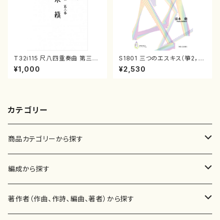
T32i115 尺八四重奏曲 第三番
S1801 三つのエスキス（箏2，1
衆籟（尺八/初代 山本邦山/尺
7/清水 脩/楽譜）
¥1,000
¥2,530
八/都山式譜）都山流公刊楽譜曲
番:564
カテゴリー
商品カテゴリーから探す
楽譜
編成から探す
書籍
邦楽器
著作者（作曲、作詩、編曲、著者）から探す