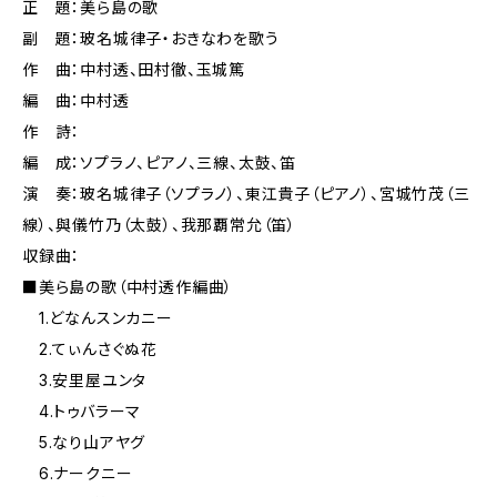
正 題：美ら島の歌
副 題：玻名城律子・おきなわを歌う
作 曲：中村透、田村徹、玉城篤
編 曲：中村透
作 詩：
編 成：ソプラノ、ピアノ、三線、太鼓、笛
演 奏：玻名城律子（ソプラノ）、東江貴子（ピアノ）、宮城竹茂（三
線）、與儀竹乃（太鼓）、我那覇常允（笛）
収録曲：
■美ら島の歌（中村透作編曲）
1.どなんスンカニー
2.てぃんさぐぬ花
3.安里屋ユンタ
4.トゥバラーマ
5.なり山アヤグ
6.ナークニー