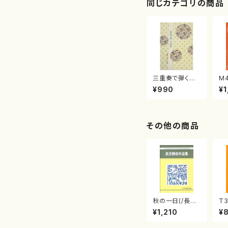
同じカテゴリの商品
三重奏で弾く名
M
曲集 クリスマ
子
¥990
¥1
スメドレー( 箏
（
2/大平光美 編
著
曲/楽譜）
修
譜
その他の商品
秋の一日(/長
T3
沢 勝俊/楽譜）
三
¥1,210
¥
屋
山