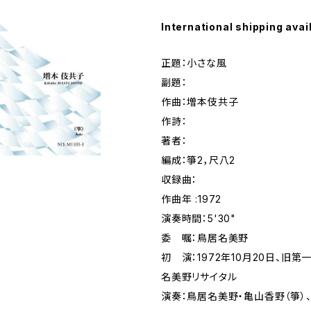
International shipping avai
正題：小さな風
副題：
作曲：増本伎共子
作詩：
著者：
編成：箏2，尺八2
収録曲：
作曲年 :1972
演奏時間：5'30"
委 嘱：鳥居名美野
初 演：1972年10月20日、旧
名美野リサイタル
演奏：鳥居名美野・亀山香野（箏）