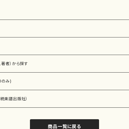
2269
曲番:2081
2068
、著者）から探す
Dのみ)
）演奏家
伝統楽譜出版社）
商品一覧に戻る