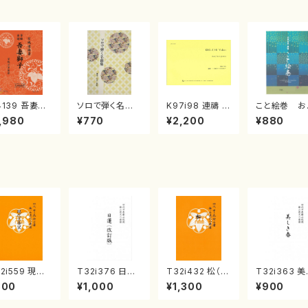
4139 吾妻獅
ソロで弾く名曲
K97i98 連禱 :
こと絵巻 お
《箏曲楽譜》
集 クリスマス・
2台ピアノのため
戸日本橋
,980
¥770
¥2,200
¥880
箏/宮城道雄
イブ／恋人がサ
の（2 Pianos /
・宮城宗家監
ンタクロース(
菊池 幸夫 / 楽
/箏曲古典楽
箏独奏 /大平
譜）
）
光美 編曲/楽
譜）
2i559 現代
T32i376 日蓮
T32i432 松（尺
T32i363 美
番叟（尺八/杵
（改訂版）（尺八/
八/宮城道雄/楽
き春（尺八/久
800
¥1,000
¥1,300
¥900
正邦/楽譜）都
宮城道雄/楽譜）
譜）都山流公刊
玄智/楽譜）
流公刊楽譜曲
都山流公刊楽譜
楽譜曲番:2138
流公刊楽譜曲