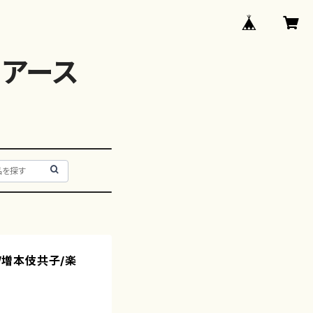
アース
2/増本伎共子/楽