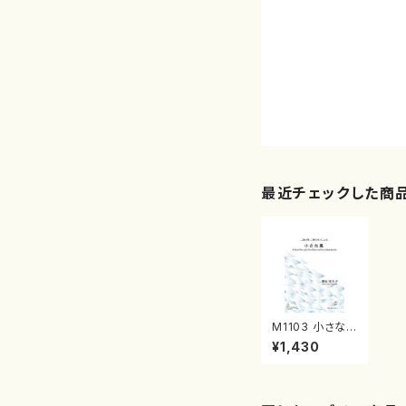
最近チェックした商
M1103 小さな
風（箏2，尺八2/
¥1,430
増本伎共子/楽
譜）