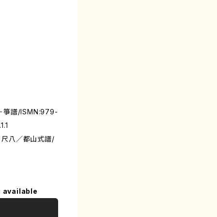
箏譜/ISMN:979-
.1
ア＋尺八／都山式譜/
 available