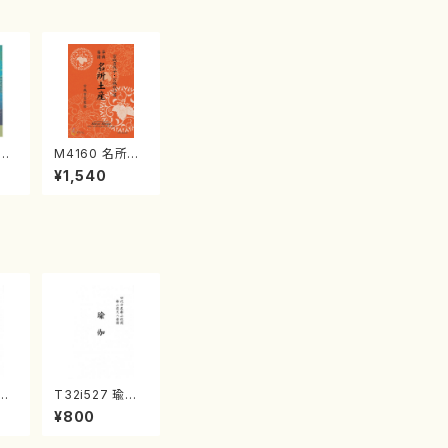
江
M4160 名所土
産《箏曲楽譜》
¥1,540
（箏/宮城喜代
子・宮城数江著・
宮城宗家監修/
箏曲古典楽譜）
し
T32i527 瑜伽
本
（尺八/大月宗明/
¥800
都山
楽譜）都山流公
番:
刊楽譜曲番:223