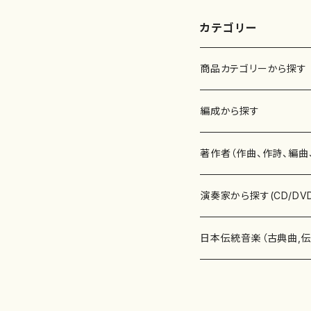
番:
カテゴリー
商品カテゴリーから探す
楽譜
編成から探す
書籍
邦楽器
著作者（作曲、作詩、編曲
書籍
箏・琴（ソロ）
CD・DVD
合唱
あ行
演奏家から探す(CD/DV
テキストブック
箏・琴（合奏）
混声合唱
青木省三(アオキ ショウゾウ)
チケット
歌・声
か行
邦楽（箏、三味線、尺八等
日本伝統音楽（古典曲,
事典
三味線（ソロ）
女声合唱
青島広志（アオシマ ヒロシ）
ソプラノ
梯郁夫(カケハシ イクオ)
アルメリア（箏）
雑誌
洋楽器（鍵盤楽器）
さ行
声楽家・合唱団・朗読等
地歌箏曲（箏古典楽譜）