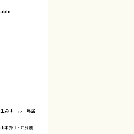
lable
第一生命ホール 鳥居
、山本邦山・井藤麗