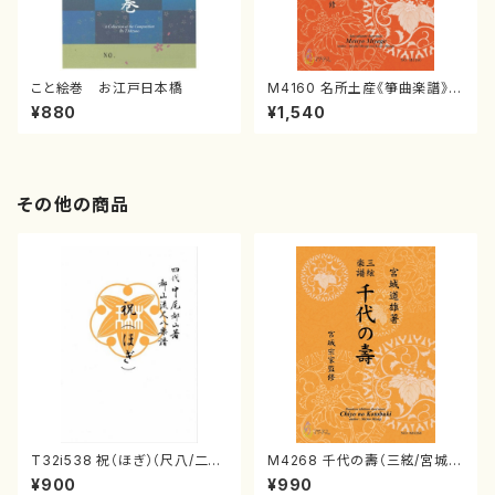
こと絵巻 お江戸日本橋
M4160 名所土産《箏曲楽譜》
（箏/宮城喜代子・宮城数江著・
¥880
¥1,540
宮城宗家監修/箏曲古典楽譜）
その他の商品
T32i538 祝（ほぎ）（尺八/二代
M4268 千代の壽（三絃/宮城道
池田静山/楽譜）都山流公刊楽譜
雄著・宮城宗家監修/三絃楽譜）
¥900
¥990
曲番:2247