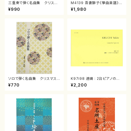
三重奏で弾く名曲集 クリスマ
M4139 吾妻獅子《箏曲楽譜》
スメドレー( 箏2/大平光美 編
（箏/宮城道雄著・宮城宗家監修/
¥990
¥1,980
曲/楽譜）
箏曲古典楽譜）
ソロで弾く名曲集 クリスマス・
K97i98 連禱 : 2台ピアノのた
イブ／恋人がサンタクロース(
めの（2 Pianos / 菊池 幸夫 /
¥770
¥2,200
箏独奏 /大平光美 編曲/楽
楽譜）
譜）