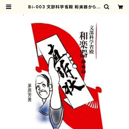
Bi-003 文部科学省殿 和楽器からの
直訴状（茅原 芳男/書籍） | mother
earth