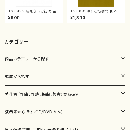
T32i483 祭礼（尺八/初代 星
T32i081 涼（尺八/初代 山本邦
田一山/楽譜）都山流公刊楽譜曲
山/尺八/都山式譜）都山流公刊
¥900
¥1,300
番:2191
楽譜曲番:530
カテゴリー
商品カテゴリーから探す
楽譜
編成から探す
書籍
邦楽器
著作者（作曲、作詩、編曲、著者）から探す
書籍
箏・琴（ソロ）
CD・DVD
合唱
あ行
演奏家から探す(CD/DVDのみ)
テキストブック
箏・琴（合奏）
混声合唱
青木省三(アオキ ショウゾウ)
チケット
歌・声
か行
邦楽（箏、三味線、尺八等）演奏家
日本伝統音楽（古典曲,伝統楽譜出版社）