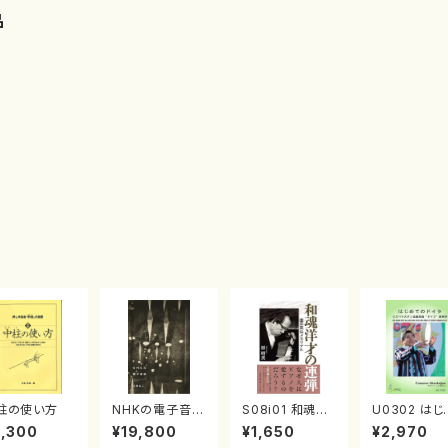
品
柱の使い方
NHKの電子音
S08i01 和魂洋
U0302 はじ
楽 （書籍）
才の連弾 園田
てのドイラ（
3,300
¥19,800
¥1,650
¥2,970
高弘メモリアル
ベキスタン・