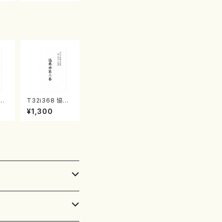
スマ
本・英語版）
チ
）
祭礼
T32i368 協奏
星田
曲第三番（尺八/
¥1,300
都山
唯是震一/楽譜）
番:
都山流公刊楽譜
曲番:2073