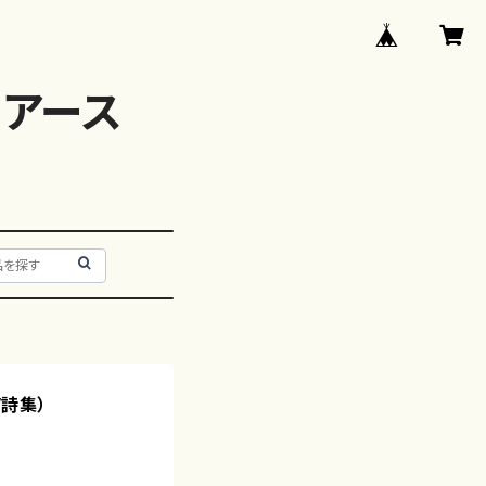
アース
/詩集）