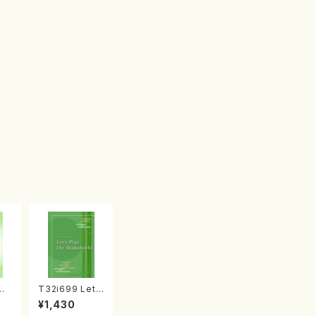
め
T32i699 Let's
ウズ
Play the Shak
¥1,430
ドイ
uhachi（教則