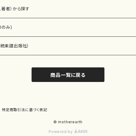
、著者）から探す
Dのみ)
）演奏家
伝統楽譜出版社）
商品一覧に戻る
)
オルガン等）演奏家
譜）
唱・女声合唱）
ン（ピアノ）
、ギター等）演奏家
線楽譜）
特定商取引法に基づく表記
シ）
ロ）
、クラリネット等）演奏家
譜出版社）
© motherearth
Powered by
奏）