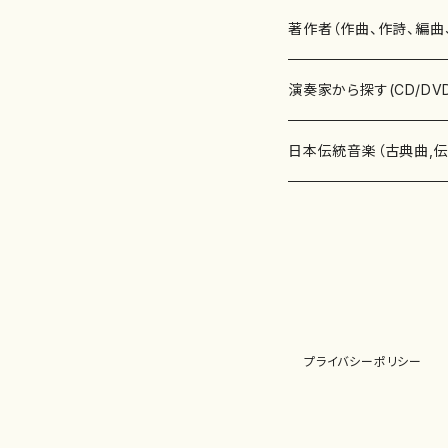
書籍
邦楽器
著作者（作曲、作詩、編曲
書籍
箏・琴（ソロ）
CD・DVD
合唱
あ行
演奏家から探す(CD/DV
テキストブック
箏・琴（合奏）
混声合唱
青木省三(アオキ ショウゾウ)
チケット
歌・声
か行
邦楽（箏、三味線、尺八等
日本伝統音楽（古典曲,
事典
三味線（ソロ）
女声合唱
青島広志（アオシマ ヒロシ）
ソプラノ
梯郁夫(カケハシ イクオ)
アルメリア（箏）
雑誌
洋楽器（鍵盤楽器）
さ行
声楽家・合唱団・朗読等
地歌箏曲（箏古典楽譜）
詩集
三味線（合奏）
男声合唱
秋山健治(アキヤマ ケンジ）
アルト
蔭山滸山(カゲヤマ キョザン)
石川高（笙）
邦楽ジャーナル
ピアノ（ソロ）
斉藤松声(サイトウ ショウセイ
應和惠子（声楽・ソプラノ）
宮城道雄（宮城宗家監修）
レコード
洋楽器（弦楽器）
た行
洋楽-鍵盤楽器（ピアノ、
地歌箏曲（三絃古典楽
尺八（ソロ）
児童合唱
秋山邦晴(アキヤマ クニハル)
テノール
景山伸夫(カゲヤマ ノブオ)
伊藤まなみ（箏）
ピアノ（連弾）
斎藤武（サイトウ タケシ）
栗友会女声アンサンブル（合
バイオリン（ソロ）
平良伊津美(タイラ イツミ)
マリーン・ファン・ニューケルケ
宮城道雄（宮城宗家監修）
雑貨・アクセサリー
洋楽器（木管楽器）
な行
洋楽-弦楽器（バイオリン
長唄青柳楽譜（唄、三味
プライバシーポリシー
尺八（合奏）
朗読・語り
芥川也寸志（アクタガワ ヤス
バリトン
葛西聖憲(カサイ マサノリ)
浦上恵子（箏）
ピアノ（合奏）
斎藤友子(サイトウ トモコ)
川口聖加（声楽・ソプラノ）
バイオリン（合奏）
田頭優子(タガシラ ユウコ)
赤城眞理（ピアノ）
フルート（ピッコロを含む）（ソ
内藤 明美(ナイトウ アケミ)
戸澤哲夫（バイオリン）
杵屋彌之介(青柳茂三）
用具
洋楽器（金管楽器）
は行
洋楽-木管楽器（フルート
尺八（古典楽譜、伝統楽
邦楽大合奏
歌曲
芦垣美穂(アシガキ ミホ)
バス
片桐朋子(カタギリ トモコ)
小笠原夏美（箏）
オルガン
佐伯圭子(サエキ ケイコ)
平野忠彦（声楽・バリトン）
ビオラ
高野喜長(タカノ キチョウ)
青柳晋（ピアノ）
フルート（ピッコロを含む）（合
永井薫(ナガイ カオル）
工藤真菜（バイオリン）