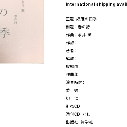
International shipping avai
正題：奴雁の四季
副題： 春の詩
作曲： 永井 薫
作詩：
著者：
編成：
収録曲：
作曲年 :
演奏時間：
委 嘱：
初 演：
別売CD：
添付CD：なし
出版社：詩学社