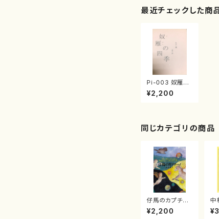
最近チェックした商
Pi-003 奴雁の
四季（永井 薫/詩
¥2,200
集）
同じカテゴリの商品
仔馬のカプチー
中
ノ (小島典子／
¥2,200
¥
書籍)