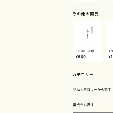
その他の商品
T32i039 鶴の
T3
巣籠 （尺八/楽
（
¥600
¥1
譜）都山no.38
楽
刊
カテゴリー
商品カテゴリーから探す
楽譜
編成から探す