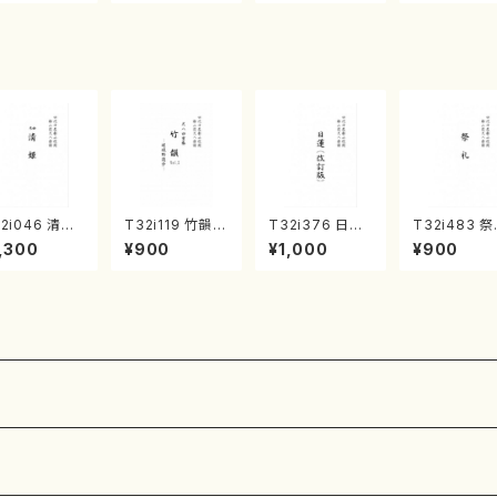
（原明美/書籍）
ラ教則本/ウ
ノフ・シャフカ
ョン/日本語版
2i046 清姫
T32i119 竹韻 V
T32i376 日蓮
T32i483 
尺八/金森高山/
OL2 ～嵯峨野
（改訂版）（尺八/
（尺八/初代 
,300
¥900
¥1,000
¥900
譜）都山流公
遊歩～（尺八/野
宮城道雄/楽譜）
一山/楽譜）
楽譜曲番：45
村峰山/尺八/都
都山流公刊楽譜
流公刊楽譜曲
山式譜）都山流
曲番:2081
2191
公刊楽譜曲番:5
68