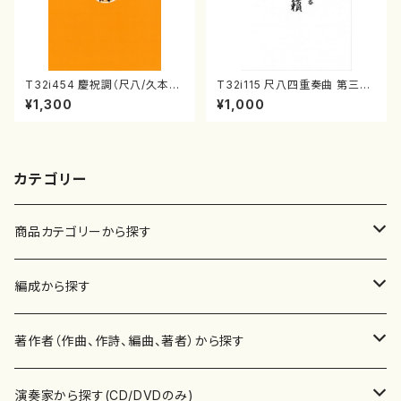
T32i454 慶祝調（尺八/久本玄
T32i115 尺八四重奏曲 第三番
智/楽譜）都山流公刊楽譜曲番:2
衆籟（尺八/初代 山本邦山/尺
¥1,300
¥1,000
161
八/都山式譜）都山流公刊楽譜曲
番:564
カテゴリー
商品カテゴリーから探す
楽譜
編成から探す
書籍
邦楽器
著作者（作曲、作詩、編曲、著者）から探す
書籍
箏・琴（ソロ）
CD・DVD
合唱
あ行
演奏家から探す(CD/DVDのみ)