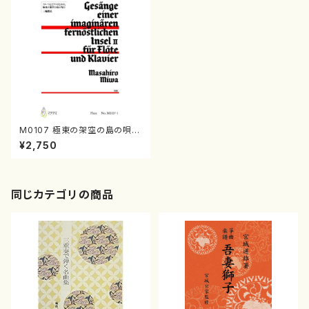
M0107 極東の架空の島の唄 II
（フルート，ピアノ/三輪眞弘/楽
¥2,750
譜）
同じカテゴリの商品