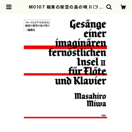
M0107 極東の架空の島の唄 II（フル
ート，ピアノ/三輪眞弘/楽譜） | moth
erearth