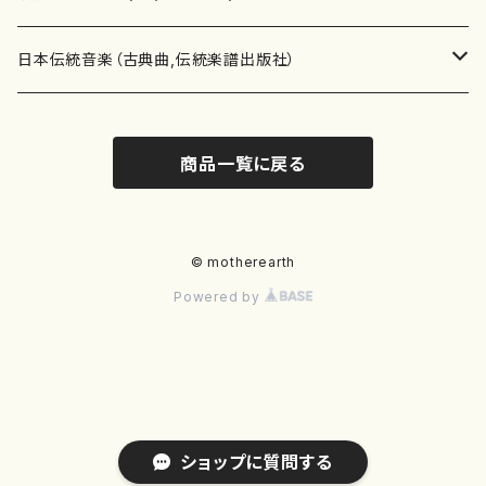
テキストブック
箏・琴（合奏）
混声合唱
青木省三(アオキ ショウゾウ)
チケット
歌・声
か行
邦楽（箏、三味線、尺八等）演奏家
日本伝統音楽（古典曲,伝統楽譜出版社）
事典
三味線（ソロ）
女声合唱
青島広志（アオシマ ヒロシ）
ソプラノ
梯郁夫(カケハシ イクオ)
アルメリア（箏）
雑誌
洋楽器（鍵盤楽器）
さ行
声楽家・合唱団・朗読等
地歌箏曲（箏古典楽譜）
商品一覧に戻る
詩集
三味線（合奏）
男声合唱
秋山健治(アキヤマ ケンジ）
アルト
蔭山滸山(カゲヤマ キョザン)
石川高（笙）
邦楽ジャーナル
ピアノ（ソロ）
斉藤松声(サイトウ ショウセイ)
應和惠子（声楽・ソプラノ）
宮城道雄（宮城宗家監修）
レコード
洋楽器（弦楽器）
た行
洋楽-鍵盤楽器（ピアノ、オルガン等）演奏家
地歌箏曲（三絃古典楽譜）
尺八（ソロ）
児童合唱
秋山邦晴(アキヤマ クニハル)
テノール
景山伸夫(カゲヤマ ノブオ)
伊藤まなみ（箏）
ピアノ（連弾）
斎藤武（サイトウ タケシ）
栗友会女声アンサンブル（合唱・女声合唱）
バイオリン（ソロ）
平良伊津美(タイラ イツミ)
マリーン・ファン・ニューケルケン（ピアノ）
宮城道雄（宮城宗家監修）
雑貨・アクセサリー
洋楽器（木管楽器）
な行
洋楽-弦楽器（バイオリン、ギター等）演奏家
長唄青柳楽譜（唄、三味線楽譜）
© motherearth
Powered by
尺八（合奏）
朗読・語り
芥川也寸志（アクタガワ ヤスシ）
バリトン
葛西聖憲(カサイ マサノリ)
浦上恵子（箏）
ピアノ（合奏）
斎藤友子(サイトウ トモコ)
川口聖加（声楽・ソプラノ）
バイオリン（合奏）
田頭優子(タガシラ ユウコ)
赤城眞理（ピアノ）
フルート（ピッコロを含む）（ソロ）
内藤 明美(ナイトウ アケミ)
戸澤哲夫（バイオリン）
杵屋彌之介(青柳茂三）
用具
洋楽器（金管楽器）
は行
洋楽-木管楽器（フルート、クラリネット等）演奏家
尺八（古典楽譜、伝統楽譜出版社）
邦楽大合奏
歌曲
芦垣美穂(アシガキ ミホ)
バス
片桐朋子(カタギリ トモコ)
小笠原夏美（箏）
オルガン
佐伯圭子(サエキ ケイコ)
平野忠彦（声楽・バリトン）
ビオラ
高野喜長(タカノ キチョウ)
青柳晋（ピアノ）
フルート（ピッコロを含む）（合奏）
永井薫(ナガイ カオル）
工藤真菜（バイオリン）
トランペット
萩原正吟(ハギワラ セイギン)
河村利夫（サクソフォン）
都山楽会楽譜
洋楽器（打楽器）
ま行
洋楽-打楽器（パーカッション、マリンバ等）演奏者
篠笛
ドロシー・アシュビー
その他（声域を指定しない歌など）
かただときこ(カタダ トキコ）
大久保智子（箏）
アコーディオン
坂井情二(サカイ ジョウジ)
河内紀恵（声楽・ソプラノ）
チェロ
高野検校(タカノ ケンギョウ)
伊沢長俊（オルガン）
クラリネット
永井ますみ(ナガイ マスミ）
松本克己（バイオリン）
ホルン
朴守賢(パク スヒョン)
板倉稔（クラリネット）
石垣 征山
マリンバ
セルドン・マイヤーズ
上野信一（パーカッション）
洋楽器（大編成）
や行
洋楽-大編成(オーケストラ、吹奏楽)楽団
ショップに質問する
笙・篳篥