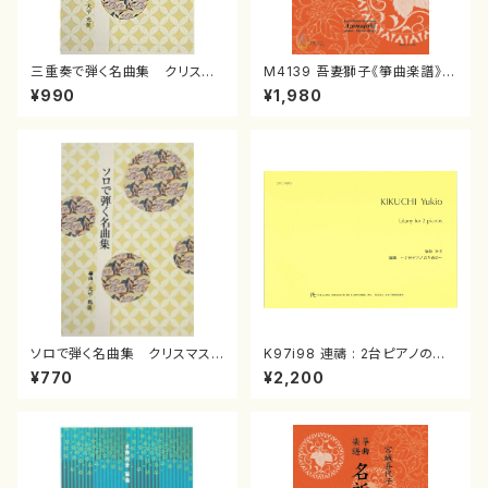
三重奏で弾く名曲集 クリスマ
M4139 吾妻獅子《箏曲楽譜》
スメドレー( 箏2/大平光美 編
（箏/宮城道雄著・宮城宗家監修/
¥990
¥1,980
曲/楽譜）
箏曲古典楽譜）
ソロで弾く名曲集 クリスマス・
K97i98 連禱 : 2台ピアノのた
イブ／恋人がサンタクロース(
めの（2 Pianos / 菊池 幸夫 /
¥770
¥2,200
箏独奏 /大平光美 編曲/楽
楽譜）
譜）