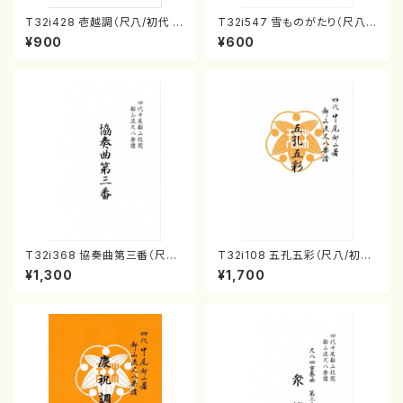
T32i428 壱越調（尺八/初代 中
T32i547 雪ものがたり（尺八/
村双葉/楽譜）都山流公刊楽譜曲
沢井忠夫/楽譜）都山流公刊楽譜
¥900
¥600
番:2133
曲番:2256
T32i368 協奏曲第三番（尺八/
T32i108 五孔五彩（尺八/初代
唯是震一/楽譜）都山流公刊楽譜
石垣征山/尺八/都山式譜）都山
¥1,300
¥1,700
曲番:2073
流公刊楽譜曲番:557