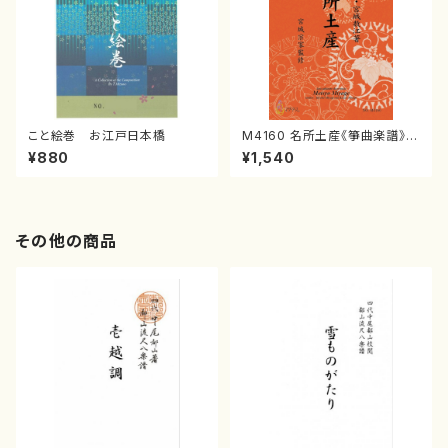
こと絵巻 お江戸日本橋
M4160 名所土産《箏曲楽譜》
（箏/宮城喜代子・宮城数江著・
¥880
¥1,540
宮城宗家監修/箏曲古典楽譜）
その他の商品