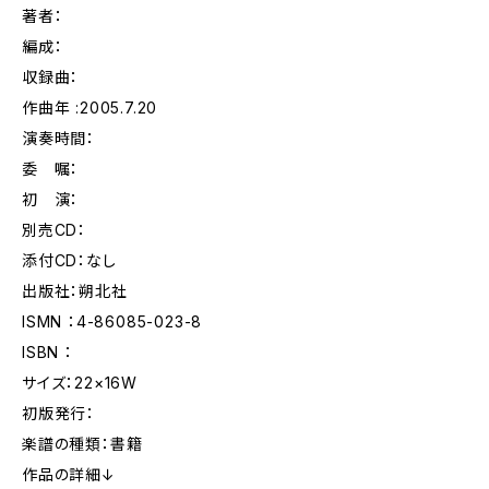
著者：
編成：
収録曲：
作曲年 :2005.7.20
演奏時間：
委 嘱：
初 演：
別売CD：
添付CD：なし
出版社：朔北社
ISMN ：4-86085-023-8
ISBN ：
サイズ：22×16W
初版発行：
楽譜の種類：書籍
作品の詳細↓