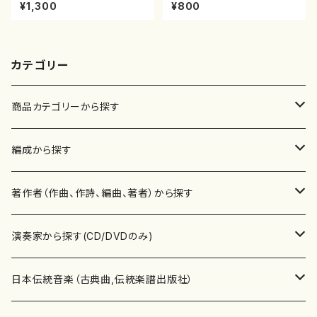
智/楽譜）都山流公刊楽譜曲番:2
楽譜）都山流公刊楽譜曲番:223
¥1,300
¥800
161
6
カテゴリー
商品カテゴリーから探す
楽譜
編成から探す
書籍
邦楽器
著作者（作曲、作詩、編曲、著者）から探す
書籍
箏・琴（ソロ）
CD・DVD
合唱
あ行
演奏家から探す(CD/DVDのみ)
テキストブック
箏・琴（合奏）
混声合唱
青木省三(アオキ ショウゾウ)
チケット
歌・声
か行
邦楽（箏、三味線、尺八等）演奏家
日本伝統音楽（古典曲,伝統楽譜出版社）
事典
三味線（ソロ）
女声合唱
青島広志（アオシマ ヒロシ）