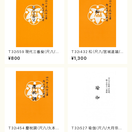
T32i559 現代三番叟（尺八/杵
T32i432 松（尺八/宮城道雄/
屋正邦/楽譜）都山流公刊楽譜曲
楽譜）都山流公刊楽譜曲番:213
¥800
¥1,300
番:2269
8
T32i454 慶祝調（尺八/久本玄
T32i527 瑜伽（尺八/大月宗明/