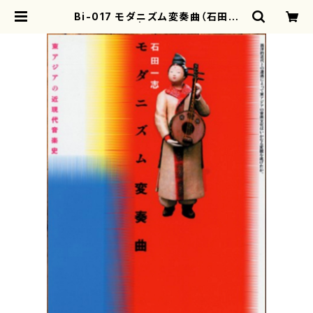
Bi-017 モダニズム変奏曲（石田一
志/書籍） | motherearth