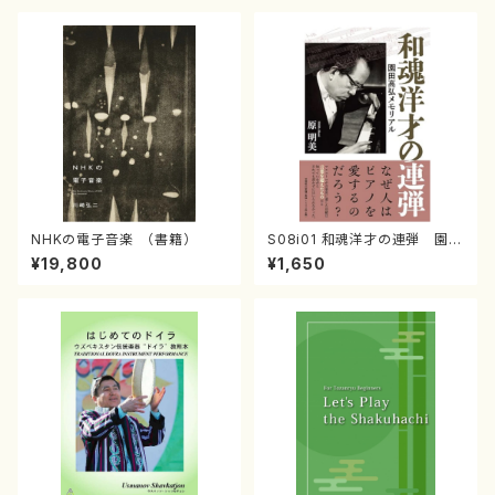
NHKの電子音楽 （書籍）
S08i01 和魂洋才の連弾 園田
高弘メモリアル （原明美/書籍）
¥19,800
¥1,650