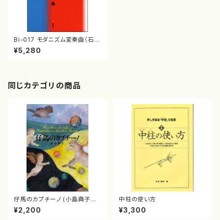
Bi-017 モダニズム変奏曲（石田
一志/書籍）
¥5,280
同じカテゴリの商品
仔馬のカプチーノ (小島典子／
中柱の使い方
書籍)
¥2,200
¥3,300