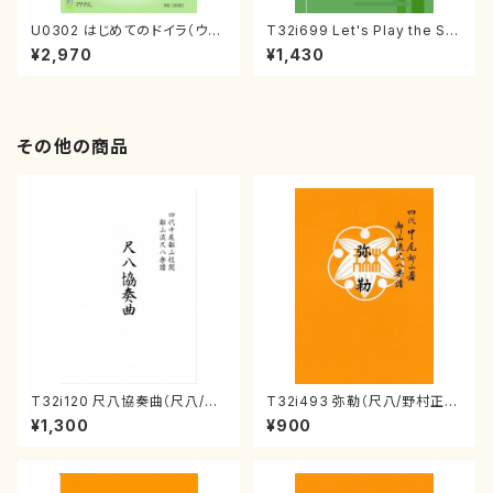
U0302 はじめてのドイラ（ウズ
T32i699 Let's Play the Sh
ベキスタン・ドイラ教則本/ウスマ
akuhachi（教則本・英語版）
¥2,970
¥1,430
ノフ・シャフカチョン/日本語版）
その他の商品
T32i120 尺八協奏曲（尺八/二
T32i493 弥勒（尺八/野村正
代 山本邦山/尺八/都山式譜）都
峰/楽譜）都山流公刊楽譜曲番:2
¥1,300
¥900
山流公刊楽譜曲番:569
202