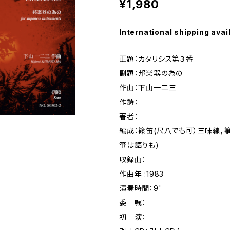
¥1,980
International shipping avai
正題：カタリシス第３番
副題：邦楽器の為の
作曲：下山一二三
作詩：
著者：
編成：篠笛(尺八でも可）三味線，箏
箏は語りも)
収録曲：
作曲年 :1983
演奏時間：9'
委 嘱：
初 演：