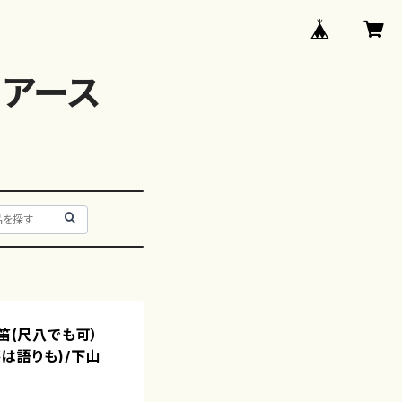
アース
篠笛(尺八でも可）
は語りも)/下山