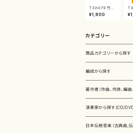
T32i079 竹の
T3
群像（尺八/初代
調
¥1,800
¥1
山本邦山/尺八/
智
都山式譜）都山
公
流公刊楽譜曲番:
16
528
カテゴリー
商品カテゴリーから探す
楽譜
編成から探す
書籍
邦楽器
著作者（作曲、作詩、編曲
書籍
箏・琴（ソロ）
CD・DVD
合唱
あ行
演奏家から探す(CD/DV
テキストブック
箏・琴（合奏）
混声合唱
青木省三(アオキ ショウゾウ)
チケット
歌・声
か行
邦楽（箏、三味線、尺八等
日本伝統音楽（古典曲,