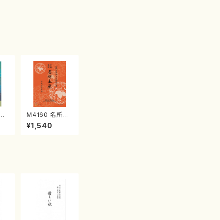
江
M4160 名所土
産《箏曲楽譜》
¥1,540
（箏/宮城喜代
子・宮城数江著・
宮城宗家監修/
箏曲古典楽譜）