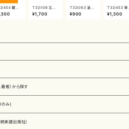
2i454 慶祝
T32i108 五孔
T32i063 滄溟
T32i453 
（尺八/久本玄
五彩（尺八/初代
（尺八/野村正峰/
楽（尺八/宮
,300
¥1,700
¥900
¥1,300
/楽譜）都山流
石垣征山/尺八/
尺八/都山式譜）
雄/楽譜）都
刊楽譜曲番:2
都山式譜）都山
都山流公刊楽譜
公刊楽譜曲番
1
流公刊楽譜曲番:
曲番:512
160
557
、著者）から探す
Dのみ)
）演奏家
伝統楽譜出版社）