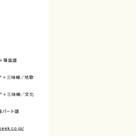
ア＋篠笛譜
コア＋三味線／地歌
コア＋三味線／文化
楽器パート譜
seek.co.jp/