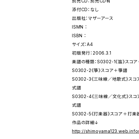
別売CD：別売CD有
添付CD：なし
出版社：マザーアース
ISMN ：
ISBN ：
サイズ：A4
初版発行：2006.3.1
楽譜の種類：S0302-1《笛》スコ
S0302-2《箏》スコア＋箏譜
S0302-3《三味線／地歌式》ス
式譜
S0302-4《三味線／文化式》ス
式譜
S0302-5《打楽器》スコア＋打
作品の詳細↓
http://shimoyama123.web.info