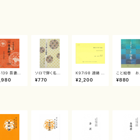
4139 吾妻獅
ソロで弾く名曲
K97i98 連禱 :
こと絵巻 お
《箏曲楽譜》
集 クリスマス・
2台ピアノのため
戸日本橋
,980
¥770
¥2,200
¥880
箏/宮城道雄
イブ／恋人がサ
の（2 Pianos /
・宮城宗家監
ンタクロース(
菊池 幸夫 / 楽
/箏曲古典楽
箏独奏 /大平
譜）
）
光美 編曲/楽
譜）