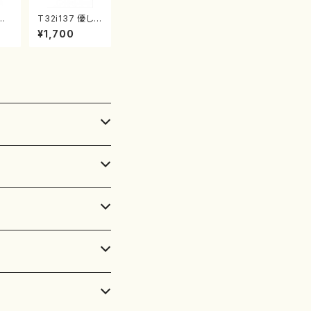
春陽
T32i137 優しい
城道
秋（尺八/二代 山
¥1,700
山流
本邦山/尺八/都
:2
山式譜）都山流
公刊楽譜曲番:5
86