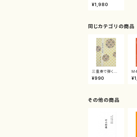
ス第３番（篠笛
¥1,980
(尺八でも可）三
味線，箏，打楽器
(三味線，箏は語
りも)/下山一二
三/楽譜）
同じカテゴリの商品
三重奏で弾く名
M
曲集 クリスマ
子
¥990
¥1
スメドレー( 箏
（
2/大平光美 編
著
曲/楽譜）
修
譜
その他の商品