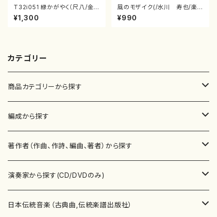
T32i051 緑かがやく（尺八/金
風のモザイク(/水川 寿也/楽
森高山/楽譜）都山流公刊楽譜曲
譜）
¥1,300
¥990
番：50
カテゴリー
商品カテゴリーから探す
楽譜
編成から探す
書籍
邦楽器
著作者（作曲、作詩、編曲、著者）から探す
書籍
箏・琴（ソロ）
CD・DVD
合唱
あ行
演奏家から探す(CD/DVDのみ)
テキストブック
箏・琴（合奏）
混声合唱
青木省三(アオキ ショウゾウ)
チケット
歌・声
か行
邦楽（箏、三味線、尺八等）演奏家
日本伝統音楽（古典曲,伝統楽譜出版社）