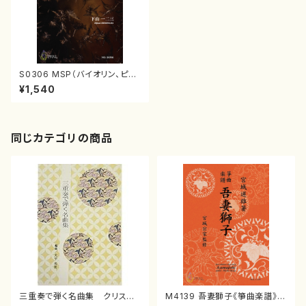
S0306 MSP（バイオリン、ピア
ノ/下山一二三/楽譜）
¥1,540
同じカテゴリの商品
三重奏で弾く名曲集 クリスマ
M4139 吾妻獅子《箏曲楽譜》