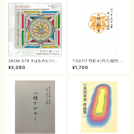
28CM-578 すばるの七ツ（二
T32i117 竹彩々（尺八/初代 山
十絃箏/クラリネット/ヴァイオリ
本邦山/尺八/都山式譜）都山流
¥3,080
¥1,700
ン/チェロ/吉松 隆：/CD）
公刊楽譜曲番:566