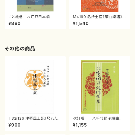
こと絵巻 お江戸日本橋
M4160 名所土産《箏曲楽譜》
（箏/宮城喜代子・宮城数江著・
¥880
¥1,540
宮城宗家監修/箏曲古典楽譜）
その他の商品
T32i126 津軽風土記（尺八/野
改訂版 八千代獅子編曲
村峰山/尺八/都山式譜）都山流
（編曲八千代獅子）(/宮城道
¥900
¥1,155
公刊楽譜曲番:575
雄/楽譜）