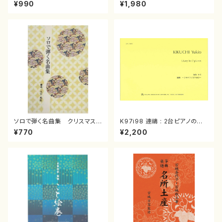
スメドレー( 箏2/大平光美 編
（箏/宮城道雄著・宮城宗家監修/
¥990
¥1,980
曲/楽譜）
箏曲古典楽譜）
ソロで弾く名曲集 クリスマス・
K97i98 連禱 : 2台ピアノのた
イブ／恋人がサンタクロース(
めの（2 Pianos / 菊池 幸夫 /
¥770
¥2,200
箏独奏 /大平光美 編曲/楽
楽譜）
譜）