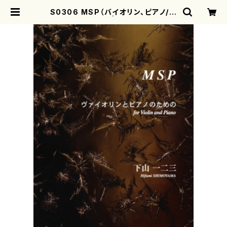
S0306 MSP（バイオリン、ピアノ/下
山一二三/楽譜） | motherearth