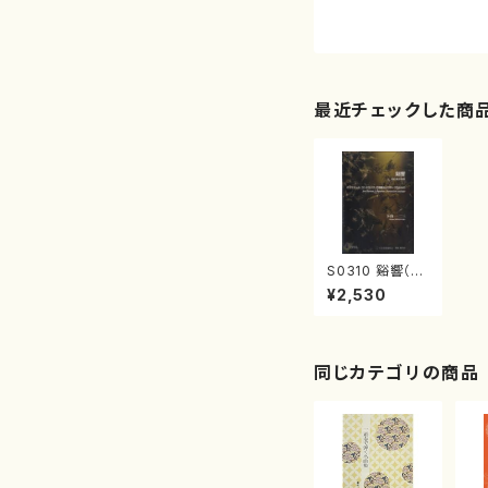
最近チェックした商
S0310 谿響（C
l，Cb，打楽器，テ
¥2,530
ープ/下山一二
三/楽譜）
同じカテゴリの商品