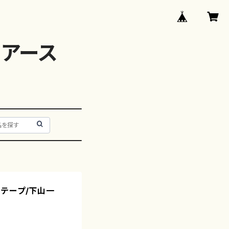
アース
器，テープ/下山一