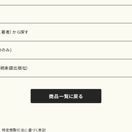
、著者）から探す
Dのみ)
）演奏家
伝統楽譜出版社）
商品一覧に戻る
)
オルガン等）演奏家
譜）
唱・女声合唱）
ン（ピアノ）
、ギター等）演奏家
線楽譜）
特定商取引法に基づく表記