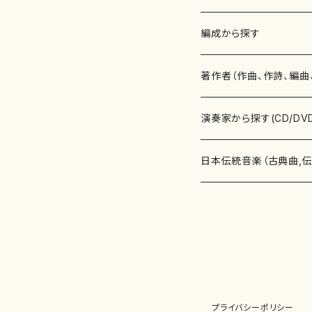
楽譜
編成から探す
書籍
邦楽器
著作者（作曲、作詩、編曲
書籍
箏・琴（ソロ）
CD・DVD
合唱
あ行
演奏家から探す(CD/DV
テキストブック
箏・琴（合奏）
混声合唱
青木省三(アオキ ショウゾウ)
チケット
歌・声
か行
邦楽（箏、三味線、尺八等
日本伝統音楽（古典曲,
事典
三味線（ソロ）
女声合唱
青島広志（アオシマ ヒロシ）
ソプラノ
梯郁夫(カケハシ イクオ)
アルメリア（箏）
雑誌
洋楽器（鍵盤楽器）
さ行
声楽家・合唱団・朗読等
地歌箏曲（箏古典楽譜）
詩集
三味線（合奏）
男声合唱
秋山健治(アキヤマ ケンジ）
アルト
蔭山滸山(カゲヤマ キョザン)
石川高（笙）
邦楽ジャーナル
ピアノ（ソロ）
斉藤松声(サイトウ ショウセイ
應和惠子（声楽・ソプラノ）
宮城道雄（宮城宗家監修）
レコード
洋楽器（弦楽器）
た行
洋楽-鍵盤楽器（ピアノ、
地歌箏曲（三絃古典楽
尺八（ソロ）
児童合唱
秋山邦晴(アキヤマ クニハル)
テノール
景山伸夫(カゲヤマ ノブオ)
伊藤まなみ（箏）
ピアノ（連弾）
斎藤武（サイトウ タケシ）
栗友会女声アンサンブル（合
バイオリン（ソロ）
平良伊津美(タイラ イツミ)
マリーン・ファン・ニューケルケ
宮城道雄（宮城宗家監修）
雑貨・アクセサリー
洋楽器（木管楽器）
な行
洋楽-弦楽器（バイオリン
長唄青柳楽譜（唄、三味
プライバシーポリシー