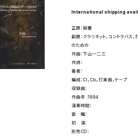
International shipping avai
正題：谿響
副題：クラリネット，コントラバス
のための
作曲：下山一二三
作詩：
著者：
編成：Cl，Cb，打楽器，テープ
収録曲：
作曲年 :1994
演奏時間：
委 嘱：
初 演：
別売CD：