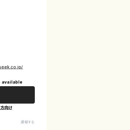
seek.co.jp/
 available
の方向け
通報する