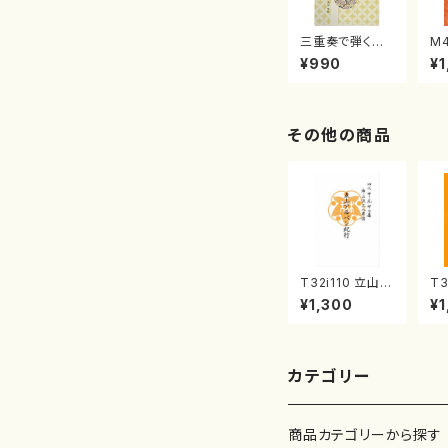
三重奏で弾く名
M
曲集 クリスマ
子
¥990
¥1
スメドレー( 箏
（
2/大平光美 編
著
曲/楽譜）
修
譜
その他の商品
T32i110 立山ア
T3
ルペン紀行（尺
協
¥1,300
¥1
八/初代 石垣征
能
山/尺八/都山式
都
譜）都山流公刊
曲番
楽譜曲番:559
カテゴリー
商品カテゴリーから探す