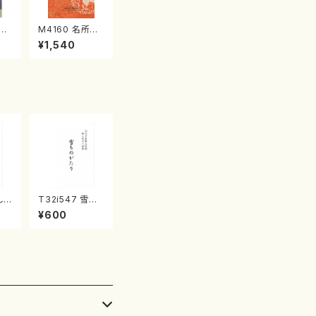
江
M4160 名所土
産《箏曲楽譜》
¥1,540
（箏/宮城喜代
子・宮城数江著・
宮城宗家監修/
箏曲古典楽譜）
しい
T32i547 雪も
 山
のがたり（尺八/
¥600
都
沢井忠夫/楽譜）
流
都山流公刊楽譜
:5
曲番:2256