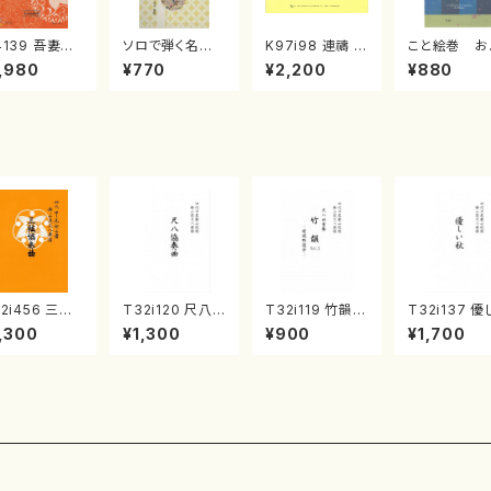
4139 吾妻獅
ソロで弾く名曲
K97i98 連禱 :
こと絵巻 お
《箏曲楽譜》
集 クリスマス・
2台ピアノのため
戸日本橋
,980
¥770
¥2,200
¥880
箏/宮城道雄
イブ／恋人がサ
の（2 Pianos /
・宮城宗家監
ンタクロース(
菊池 幸夫 / 楽
/箏曲古典楽
箏独奏 /大平
譜）
）
光美 編曲/楽
譜）
2i456 三絃
T32i120 尺八
T32i119 竹韻 V
T32i137 優
奏曲（尺八/中
協奏曲（尺八/二
OL2 ～嵯峨野
秋（尺八/二代
,300
¥1,300
¥900
¥1,700
島欣一/楽譜）
代 山本邦山/尺
遊歩～（尺八/野
本邦山/尺八/
山流公刊楽譜
八/都山式譜）都
村峰山/尺八/都
山式譜）都山
:2164
山流公刊楽譜曲
山式譜）都山流
公刊楽譜曲番
番:569
公刊楽譜曲番:5
86
68