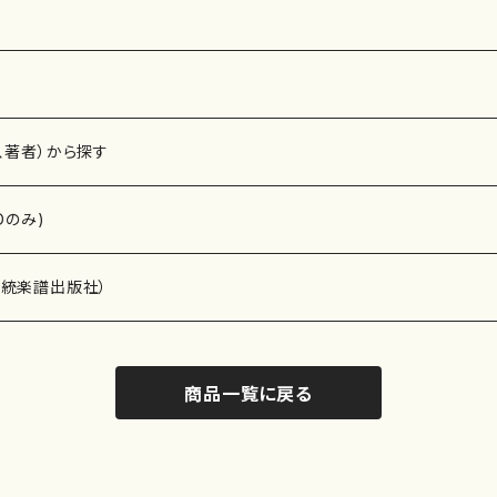
、著者）から探す
Dのみ)
）演奏家
伝統楽譜出版社）
商品一覧に戻る
)
オルガン等）演奏家
譜）
唱・女声合唱）
ン（ピアノ）
、ギター等）演奏家
線楽譜）