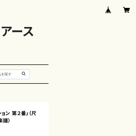
アース
ション 第２番」（尺
楽譜）