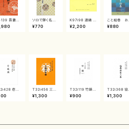
4139 吾妻獅
ソロで弾く名曲
K97i98 連禱 :
こと絵巻 お
《箏曲楽譜》
集 クリスマス・
2台ピアノのため
戸日本橋
,980
¥770
¥2,200
¥880
箏/宮城道雄
イブ／恋人がサ
の（2 Pianos /
・宮城宗家監
ンタクロース(
菊池 幸夫 / 楽
/箏曲古典楽
箏独奏 /大平
譜）
）
光美 編曲/楽
譜）
2i428 壱越
T32i456 三絃
T32i119 竹韻 V
T32i368 
（尺八/初代 中
協奏曲（尺八/中
OL2 ～嵯峨野
曲第三番（尺
900
¥1,300
¥900
¥1,300
双葉/楽譜）都
能島欣一/楽譜）
遊歩～（尺八/野
唯是震一/楽
流公刊楽譜曲
都山流公刊楽譜
村峰山/尺八/都
都山流公刊
2133
曲番:2164
山式譜）都山流
曲番:2073
公刊楽譜曲番:5
68