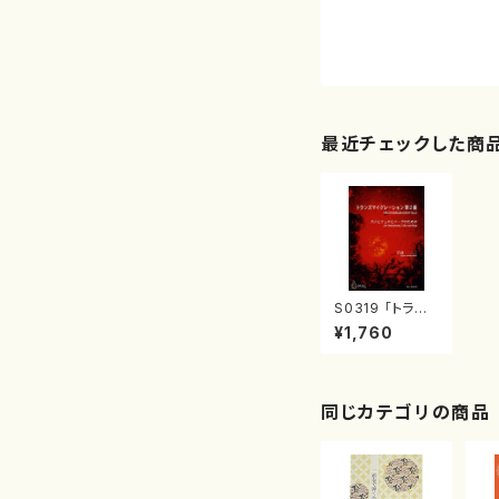
最近チェックした商
S0319 「トラン
ズマイグレーショ
¥1,760
ン 第２番」（尺八
チェロハープ/下
山一二三/楽譜）
同じカテゴリの商品