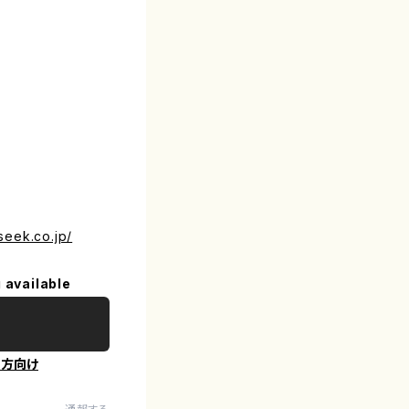
seek.co.jp/
 available
の方向け