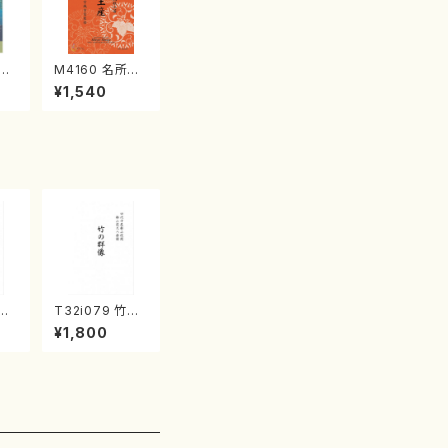
江
M4160 名所土
産《箏曲楽譜》
¥1,540
（箏/宮城喜代
子・宮城数江著・
宮城宗家監修/
箏曲古典楽譜）
協奏
T32i079 竹の
八/
群像（尺八/初代
¥1,800
譜）
山本邦山/尺八/
楽譜
都山式譜）都山
流公刊楽譜曲番:
528