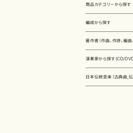
商品カテゴリーから探す
楽譜
編成から探す
書籍
邦楽器
著作者（作曲、作詩、編曲
書籍
箏・琴（ソロ）
CD・DVD
合唱
あ行
演奏家から探す(CD/DV
テキストブック
箏・琴（合奏）
混声合唱
青木省三(アオキ ショウゾウ)
チケット
歌・声
か行
邦楽（箏、三味線、尺八等
日本伝統音楽（古典曲,
事典
三味線（ソロ）
女声合唱
青島広志（アオシマ ヒロシ）
ソプラノ
梯郁夫(カケハシ イクオ)
アルメリア（箏）
雑誌
洋楽器（鍵盤楽器）
さ行
声楽家・合唱団・朗読等
地歌箏曲（箏古典楽譜）
詩集
三味線（合奏）
男声合唱
秋山健治(アキヤマ ケンジ）
アルト
蔭山滸山(カゲヤマ キョザン)
石川高（笙）
邦楽ジャーナル
ピアノ（ソロ）
斉藤松声(サイトウ ショウセイ
應和惠子（声楽・ソプラノ）
宮城道雄（宮城宗家監修）
レコード
洋楽器（弦楽器）
た行
洋楽-鍵盤楽器（ピアノ、
地歌箏曲（三絃古典楽
尺八（ソロ）
児童合唱
秋山邦晴(アキヤマ クニハル)
テノール
景山伸夫(カゲヤマ ノブオ)
伊藤まなみ（箏）
ピアノ（連弾）
斎藤武（サイトウ タケシ）
栗友会女声アンサンブル（合
バイオリン（ソロ）
平良伊津美(タイラ イツミ)
マリーン・ファン・ニューケルケ
宮城道雄（宮城宗家監修）
雑貨・アクセサリー
洋楽器（木管楽器）
な行
洋楽-弦楽器（バイオリン
長唄青柳楽譜（唄、三味