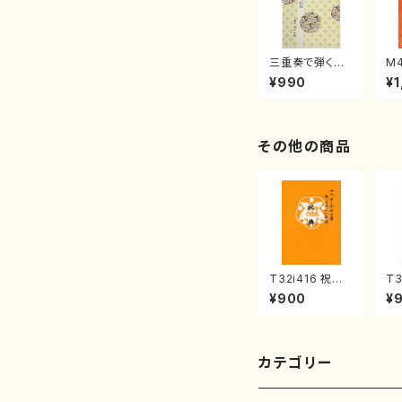
三重奏で弾く名
M
曲集 クリスマ
子
¥990
¥1
スメドレー( 箏
（
2/大平光美 編
著
曲/楽譜）
修
譜
その他の商品
T32i416 祝典
T3
（尺八/初代山川
調
¥900
¥
園松/楽譜）都山
村
流公刊楽譜曲番:
山
2121
番:
カテゴリー