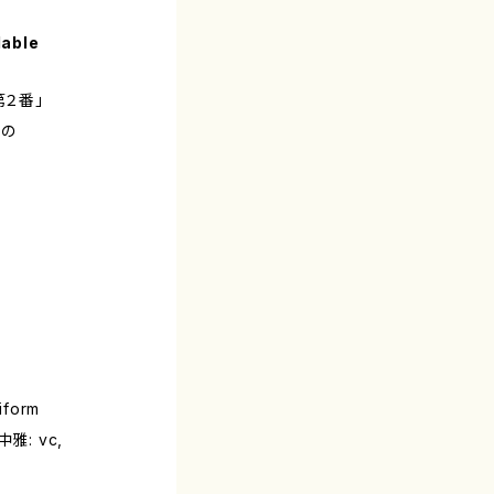
lable
第２番」
めの
iform
中雅: vc,