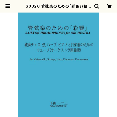
S0320 管弦楽のための「彩響」/独奏
チェロ，弦，ハープ，ピアノと打楽器の
ためのウェーブ（オーケストラ原曲版）
（チェロ，オーケストラ/下山一二三/楽
譜） | motherearth