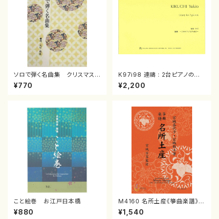
ソロで弾く名曲集 クリスマス・
K97i98 連禱 : 2台ピアノのた
イブ／恋人がサンタクロース(
めの（2 Pianos / 菊池 幸夫 /
¥770
¥2,200
箏独奏 /大平光美 編曲/楽
楽譜）
譜）
こと絵巻 お江戸日本橋
M4160 名所土産《箏曲楽譜》
（箏/宮城喜代子・宮城数江著・
¥880
¥1,540
宮城宗家監修/箏曲古典楽譜）