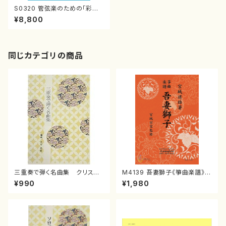
S0320 管弦楽のための「彩
響」/独奏チェロ，弦，ハープ，ピ
¥8,800
アノと打楽器のためのウェーブ
（オーケストラ原曲版）（チェロ，
オーケストラ/下山一二三/楽譜）
同じカテゴリの商品
三重奏で弾く名曲集 クリスマ
M4139 吾妻獅子《箏曲楽譜》
スメドレー( 箏2/大平光美 編
（箏/宮城道雄著・宮城宗家監修/
¥990
¥1,980
曲/楽譜）
箏曲古典楽譜）