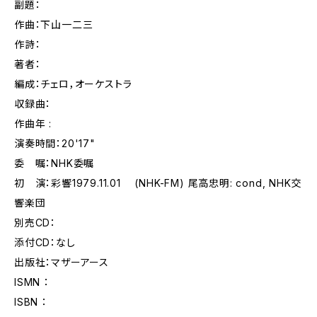
副題：
作曲：下山一二三
作詩：
著者：
編成：チェロ，オーケストラ
収録曲：
作曲年 :
演奏時間：20'17"
委 嘱：NHK委嘱
初 演：彩響1979.11.01 (NHK-FM) 尾高忠明: cond, NHK交
響楽団
別売CD：
添付CD：なし
出版社：マザーアース
ISMN ：
ISBN ：