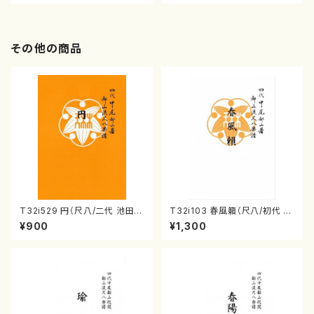
その他の商品
T32i529 円（尺八/二代 池田静
T32i103 春風籟（尺八/初代 石
山/楽譜）都山流公刊楽譜曲番:2
垣征山/尺八/都山式譜）都山流
¥900
¥1,300
238
公刊楽譜曲番:552