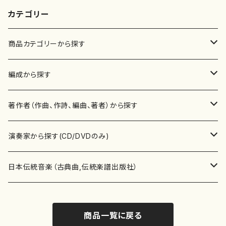
カテゴリー
商品カテゴリーから探す
楽譜
編成から探す
書籍
邦楽器
著作者（作曲、作詩、編曲、著者）から探す
書籍
箏・琴（ソロ）
CD・DVD
合唱
あ行
演奏家から探す(CD/DVDのみ)
テキストブック
箏・琴（合奏）
混声合唱
青木省三(アオキ ショウゾウ)
チケット
歌・声
か行
邦楽（箏、三味線、尺八等）演奏家
日本伝統音楽（古典曲,伝統楽譜出版社）
事典
三味線（ソロ）
女声合唱
青島広志（アオシマ ヒロシ）
ソプラノ
梯郁夫(カケハシ イクオ)
アルメリア（箏）
雑誌
洋楽器（鍵盤楽器）
さ行
声楽家・合唱団・朗読等
地歌箏曲（箏古典楽譜）
商品一覧に戻る
詩集
三味線（合奏）
男声合唱
秋山健治(アキヤマ ケンジ）
アルト
蔭山滸山(カゲヤマ キョザン)
石川高（笙）