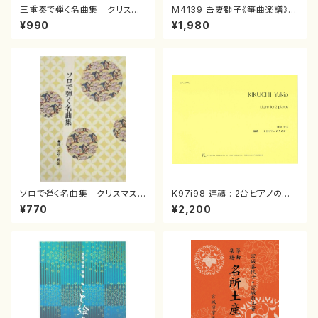
三重奏で弾く名曲集 クリスマ
M4139 吾妻獅子《箏曲楽譜》
スメドレー( 箏2/大平光美 編
（箏/宮城道雄著・宮城宗家監修/
¥990
¥1,980
曲/楽譜）
箏曲古典楽譜）
ソロで弾く名曲集 クリスマス・
K97i98 連禱 : 2台ピアノのた
イブ／恋人がサンタクロース(
めの（2 Pianos / 菊池 幸夫 /
¥770
¥2,200
箏独奏 /大平光美 編曲/楽
楽譜）
譜）