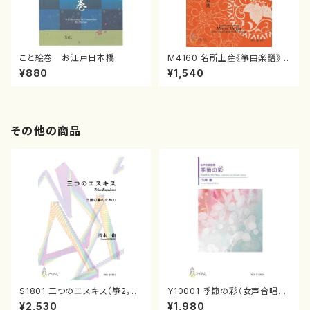
こと絵巻 お江戸日本橋
M4160 名所土産《箏曲楽譜》
（箏/宮城喜代子・宮城数江著・
¥880
¥1,540
宮城宗家監修/箏曲古典楽譜）
その他の商品
S1801 三つのエスキス（箏2，1
Y10001 季節の彩（女声合唱、
7/清水 脩/楽譜）
ピアノ/山岸徹/楽譜）
¥2,530
¥1,980