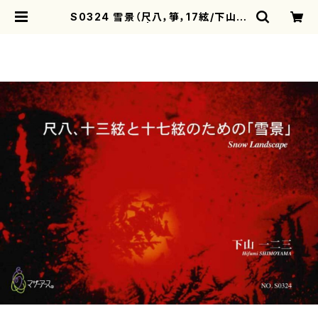
S0324 雪景（尺八，箏，17絃/下山一
二三/楽譜） | motherearth