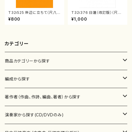
T32i525 岸辺に立ちて（尺八/
T32i376 日蓮（改訂版）（尺八/
初代 中村双葉/楽譜）都山流公
宮城道雄/楽譜）都山流公刊楽譜
¥800
¥1,000
刊楽譜曲番:2234
曲番:2081
カテゴリー
商品カテゴリーから探す
楽譜
編成から探す
書籍
邦楽器
著作者（作曲、作詩、編曲、著者）から探す
書籍
箏・琴（ソロ）
CD・DVD
合唱
あ行
演奏家から探す(CD/DVDのみ)
テキストブック
箏・琴（合奏）
混声合唱
青木省三(アオキ ショウゾウ)