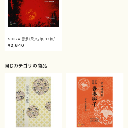
S0324 雪景（尺八，箏，17絃/下
山一二三/楽譜）
¥2,640
同じカテゴリの商品