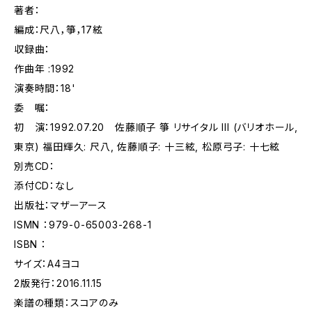
著者：
編成：尺八，箏，17絃
収録曲：
作曲年 :1992
演奏時間：18'
委 嘱：
初 演：1992.07.20 佐藤順子 箏 リサイタル III (バリオホール,
東京) 福田輝久: 尺八, 佐藤順子: 十三絃, 松原弓子: 十七絃
別売CD：
添付CD：なし
出版社：マザーアース
ISMN ：979-0-65003-268-1
ISBN ：
サイズ：A4ヨコ
2版発行：2016.11.15
楽譜の種類：スコアのみ