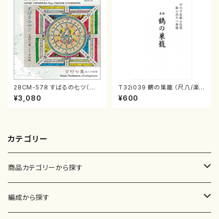
28CM-578 すばるの七ツ（二
T32i039 鶴の巣籠 （尺八/楽
十絃箏/クラリネット/ヴァイオリ
譜）都山no.38
¥3,080
¥600
ン/チェロ/吉松 隆：/CD）
カテゴリー
商品カテゴリーから探す
楽譜
編成から探す