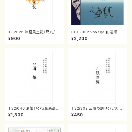
T32i126 津軽風土記（尺八/野
BCD-082 Voyage 田辺頌山
村峰山/尺八/都山式譜）都山流
の演奏によるマーティン・リーガ
¥900
¥2,200
公刊楽譜曲番:575
ン尺八作品集（田辺頌山/マーテ
ィン・リーガン/CD）
T32i046 清姫（尺八/金森高
T32i302 三段の調（尺八/久本
山/楽譜）都山流公刊楽譜曲番：
玄智/楽譜）都山no:2003
¥1,300
¥450
45