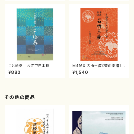
譜）
こと絵巻 お江戸日本橋
M4160 名所土産《箏曲楽譜》
（箏/宮城喜代子・宮城数江著・
¥880
¥1,540
宮城宗家監修/箏曲古典楽譜）
その他の商品