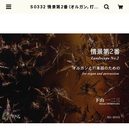
S0332 情景第2番（オルガン，打楽
器/下山一二三/楽譜） | motherear
th