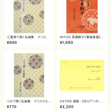
三重奏で弾く名曲集 クリスマ
M4139 吾妻獅子《箏曲楽譜》
スメドレー( 箏2/大平光美 編
（箏/宮城道雄著・宮城宗家監修/
¥990
¥1,980
曲/楽譜）
箏曲古典楽譜）
ソロで弾く名曲集 クリスマス・
K97i98 連禱 : 2台ピアノのた
イブ／恋人がサンタクロース(
めの（2 Pianos / 菊池 幸夫 /
¥770
¥2,200
箏独奏 /大平光美 編曲/楽
楽譜）