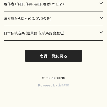
書籍
邦楽器
著作者（作曲、作詩、編曲、著者）から探す
書籍
箏・琴（ソロ）
CD・DVD
合唱
あ行
演奏家から探す(CD/DVDのみ)
テキストブック
箏・琴（合奏）
混声合唱
青木省三(アオキ ショウゾウ)
チケット
歌・声
か行
邦楽（箏、三味線、尺八等）演奏家
日本伝統音楽（古典曲,伝統楽譜出版社）
事典
三味線（ソロ）
女声合唱
青島広志（アオシマ ヒロシ）
ソプラノ
梯郁夫(カケハシ イクオ)
アルメリア（箏）
雑誌
洋楽器（鍵盤楽器）
さ行
声楽家・合唱団・朗読等
地歌箏曲（箏古典楽譜）
商品一覧に戻る
詩集
三味線（合奏）
男声合唱
秋山健治(アキヤマ ケンジ）
アルト
蔭山滸山(カゲヤマ キョザン)
石川高（笙）
邦楽ジャーナル
ピアノ（ソロ）
斉藤松声(サイトウ ショウセイ)
應和惠子（声楽・ソプラノ）
宮城道雄（宮城宗家監修）
レコード
洋楽器（弦楽器）
た行
洋楽-鍵盤楽器（ピアノ、オルガン等）演奏家
地歌箏曲（三絃古典楽譜）
尺八（ソロ）
児童合唱
秋山邦晴(アキヤマ クニハル)
テノール
景山伸夫(カゲヤマ ノブオ)
伊藤まなみ（箏）
ピアノ（連弾）
斎藤武（サイトウ タケシ）
栗友会女声アンサンブル（合唱・女声合唱）
バイオリン（ソロ）
平良伊津美(タイラ イツミ)
マリーン・ファン・ニューケルケン（ピアノ）
宮城道雄（宮城宗家監修）
雑貨・アクセサリー
洋楽器（木管楽器）
な行
洋楽-弦楽器（バイオリン、ギター等）演奏家
長唄青柳楽譜（唄、三味線楽譜）
© motherearth
Powered by
尺八（合奏）
朗読・語り
芥川也寸志（アクタガワ ヤスシ）
バリトン
葛西聖憲(カサイ マサノリ)
浦上恵子（箏）
ピアノ（合奏）
斎藤友子(サイトウ トモコ)
川口聖加（声楽・ソプラノ）
バイオリン（合奏）
田頭優子(タガシラ ユウコ)
赤城眞理（ピアノ）
フルート（ピッコロを含む）（ソロ）
内藤 明美(ナイトウ アケミ)
戸澤哲夫（バイオリン）
杵屋彌之介(青柳茂三）
用具
洋楽器（金管楽器）
は行
洋楽-木管楽器（フルート、クラリネット等）演奏家
尺八（古典楽譜、伝統楽譜出版社）
邦楽大合奏
歌曲
芦垣美穂(アシガキ ミホ)
バス
片桐朋子(カタギリ トモコ)
小笠原夏美（箏）
オルガン
佐伯圭子(サエキ ケイコ)
平野忠彦（声楽・バリトン）
ビオラ
高野喜長(タカノ キチョウ)
青柳晋（ピアノ）
フルート（ピッコロを含む）（合奏）
永井薫(ナガイ カオル）
工藤真菜（バイオリン）
トランペット
萩原正吟(ハギワラ セイギン)
河村利夫（サクソフォン）
都山楽会楽譜
洋楽器（打楽器）
ま行
洋楽-打楽器（パーカッション、マリンバ等）演奏者