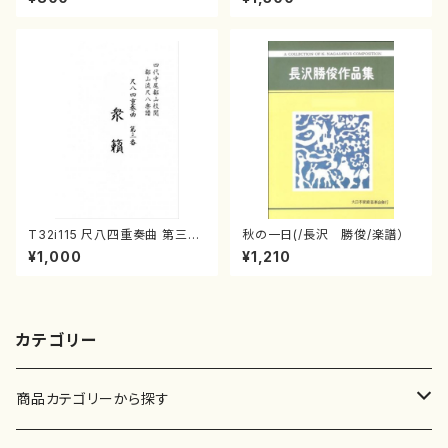
o:2204
番：50
T32i115 尺八四重奏曲 第三番
秋の一日(/長沢 勝俊/楽譜）
衆籟（尺八/初代 山本邦山/尺
¥1,000
¥1,210
八/都山式譜）都山流公刊楽譜曲
番:564
カテゴリー
商品カテゴリーから探す