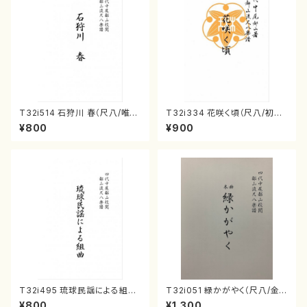
T32i514 石狩川 春（尺八/唯是
T32i334 花咲く頃（尺八/初代
震一/楽譜）都山no:2223
山川園松/楽譜）都山流公刊楽譜
¥800
¥900
曲番:2037
T32i495 琉球民謡による組曲
T32i051 緑かがやく（尺八/金
（尺八/牧野由多可/楽譜）都山n
森高山/楽譜）都山流公刊楽譜曲
¥800
¥1,300