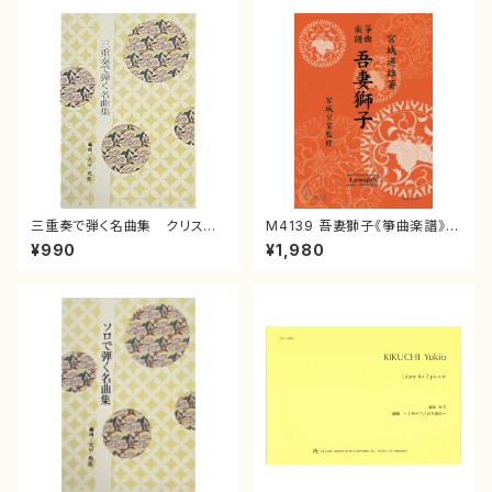
三重奏で弾く名曲集 クリスマ
M4139 吾妻獅子《箏曲楽譜》
スメドレー( 箏2/大平光美 編
（箏/宮城道雄著・宮城宗家監修/
¥990
¥1,980
曲/楽譜）
箏曲古典楽譜）