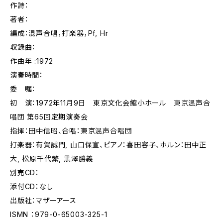
作詩：
著者：
編成：混声合唱，打楽器，Pf, Hr
収録曲：
作曲年 :1972
演奏時間：
委 嘱：
初 演：1972年11月9日 東京文化会館小ホール 東京混声合
唱団 第65回定期演奏会
指揮：田中信昭、合唱：東京混声合唱団
打楽器：有賀誠門, 山口保宣、ピアノ：喜田容子、ホルン：田中正
大, 松原千代繁, 黒澤勝義
別売CD：
添付CD：なし
出版社：マザーアース
ISMN ：979-0-65003-325-1