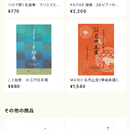
ソロで弾く名曲集 クリスマス・
K97i98 連禱 : 2台ピアノのた
イブ／恋人がサンタクロース(
めの（2 Pianos / 菊池 幸夫 /
¥770
¥2,200
箏独奏 /大平光美 編曲/楽
楽譜）
譜）
こと絵巻 お江戸日本橋
M4160 名所土産《箏曲楽譜》
（箏/宮城喜代子・宮城数江著・
¥880
¥1,540
宮城宗家監修/箏曲古典楽譜）
その他の商品