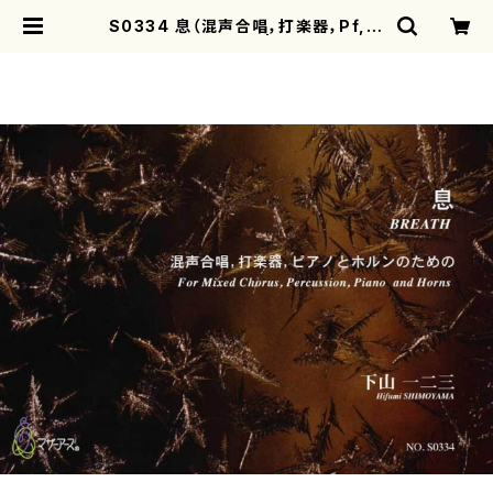
S0334 息（混声合唱，打楽器，Pf, H
r/下山一二三/楽譜） | mothereart
h