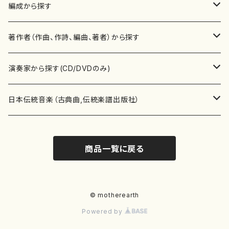
楽譜
編成から探す
書籍
邦楽器
著作者（作曲、作詩、編曲、著者）から探す
書籍
箏・琴（ソロ）
CD・DVD
合唱
あ行
演奏家から探す(CD/DVDのみ)
テキストブック
箏・琴（合奏）
混声合唱
青木省三(アオキ ショウゾウ)
チケット
歌・声
か行
邦楽（箏、三味線、尺八等）演奏家
日本伝統音楽（古典曲,伝統楽譜出版社）
事典
三味線（ソロ）
女声合唱
青島広志（アオシマ ヒロシ）
ソプラノ
梯郁夫(カケハシ イクオ)
アルメリア（箏）
雑誌
洋楽器（鍵盤楽器）
さ行
声楽家・合唱団・朗読等
地歌箏曲（箏古典楽譜）
商品一覧に戻る
詩集
三味線（合奏）
男声合唱
秋山健治(アキヤマ ケンジ）
アルト
蔭山滸山(カゲヤマ キョザン)
石川高（笙）
邦楽ジャーナル
ピアノ（ソロ）
斉藤松声(サイトウ ショウセイ)
應和惠子（声楽・ソプラノ）
宮城道雄（宮城宗家監修）
レコード
洋楽器（弦楽器）
た行
洋楽-鍵盤楽器（ピアノ、オルガン等）演奏家
地歌箏曲（三絃古典楽譜）
尺八（ソロ）
児童合唱
秋山邦晴(アキヤマ クニハル)
テノール
景山伸夫(カゲヤマ ノブオ)
伊藤まなみ（箏）
ピアノ（連弾）
斎藤武（サイトウ タケシ）
栗友会女声アンサンブル（合唱・女声合唱）
バイオリン（ソロ）
平良伊津美(タイラ イツミ)
マリーン・ファン・ニューケルケン（ピアノ）
宮城道雄（宮城宗家監修）
雑貨・アクセサリー
洋楽器（木管楽器）
な行
洋楽-弦楽器（バイオリン、ギター等）演奏家
長唄青柳楽譜（唄、三味線楽譜）
© motherearth
Powered by
尺八（合奏）
朗読・語り
芥川也寸志（アクタガワ ヤスシ）
バリトン
葛西聖憲(カサイ マサノリ)
浦上恵子（箏）
ピアノ（合奏）
斎藤友子(サイトウ トモコ)
川口聖加（声楽・ソプラノ）
バイオリン（合奏）
田頭優子(タガシラ ユウコ)
赤城眞理（ピアノ）
フルート（ピッコロを含む）（ソロ）
内藤 明美(ナイトウ アケミ)
戸澤哲夫（バイオリン）
杵屋彌之介(青柳茂三）
用具
洋楽器（金管楽器）
は行
洋楽-木管楽器（フルート、クラリネット等）演奏家
尺八（古典楽譜、伝統楽譜出版社）