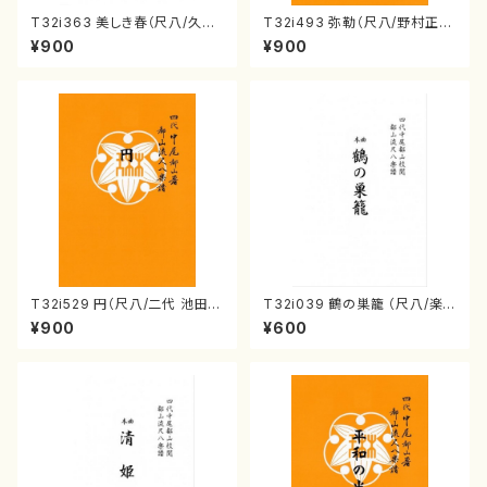
T32i363 美しき春（尺八/久本
T32i493 弥勒（尺八/野村正
玄智/楽譜）都山流公刊楽譜曲
峰/楽譜）都山流公刊楽譜曲番:2
¥900
¥900
番:2068
202
T32i529 円（尺八/二代 池田静
T32i039 鶴の巣籠 （尺八/楽
山/楽譜）都山流公刊楽譜曲番:2
譜）都山no.38
¥900
¥600
238