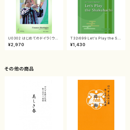
U0302 はじめてのドイラ（ウズ
T32i699 Let's Play the Sh
ベキスタン・ドイラ教則本/ウスマ
akuhachi（教則本・英語版）
¥2,970
¥1,430
ノフ・シャフカチョン/日本語版）
その他の商品