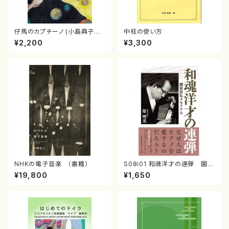
仔馬のカプチーノ (小島典子／
中柱の使い方
書籍)
¥2,200
¥3,300
NHKの電子音楽 （書籍）
S08i01 和魂洋才の連弾 園田
高弘メモリアル （原明美/書籍）
¥19,800
¥1,650