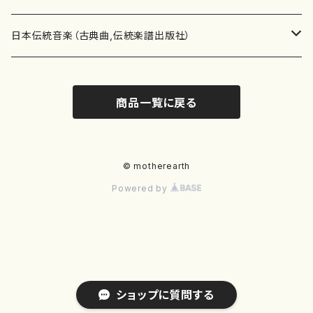
テキストブック
箏・琴（合奏）
混声合唱
青木省三(アオキ ショウゾウ)
チケット
歌・声
か行
邦楽（箏、三味線、尺八等）演奏家
日本伝統音楽（古典曲,伝統楽譜出版社）
事典
三味線（ソロ）
女声合唱
青島広志（アオシマ ヒロシ）
ソプラノ
梯郁夫(カケハシ イクオ)
アルメリア（箏）
雑誌
洋楽器（鍵盤楽器）
さ行
声楽家・合唱団・朗読等
地歌箏曲（箏古典楽譜）
商品一覧に戻る
詩集
三味線（合奏）
男声合唱
秋山健治(アキヤマ ケンジ）
アルト
蔭山滸山(カゲヤマ キョザン)
石川高（笙）
邦楽ジャーナル
ピアノ（ソロ）
斉藤松声(サイトウ ショウセイ)
應和惠子（声楽・ソプラノ）
宮城道雄（宮城宗家監修）
レコード
洋楽器（弦楽器）
た行
洋楽-鍵盤楽器（ピアノ、オルガン等）演奏家
地歌箏曲（三絃古典楽譜）
尺八（ソロ）
児童合唱
秋山邦晴(アキヤマ クニハル)
テノール
景山伸夫(カゲヤマ ノブオ)
伊藤まなみ（箏）
ピアノ（連弾）
斎藤武（サイトウ タケシ）
栗友会女声アンサンブル（合唱・女声合唱）
バイオリン（ソロ）
平良伊津美(タイラ イツミ)
マリーン・ファン・ニューケルケン（ピアノ）
宮城道雄（宮城宗家監修）
雑貨・アクセサリー
洋楽器（木管楽器）
な行
洋楽-弦楽器（バイオリン、ギター等）演奏家
長唄青柳楽譜（唄、三味線楽譜）
© motherearth
Powered by
尺八（合奏）
朗読・語り
芥川也寸志（アクタガワ ヤスシ）
バリトン
葛西聖憲(カサイ マサノリ)
浦上恵子（箏）
ピアノ（合奏）
斎藤友子(サイトウ トモコ)
川口聖加（声楽・ソプラノ）
バイオリン（合奏）
田頭優子(タガシラ ユウコ)
赤城眞理（ピアノ）
フルート（ピッコロを含む）（ソロ）
内藤 明美(ナイトウ アケミ)
戸澤哲夫（バイオリン）
杵屋彌之介(青柳茂三）
用具
洋楽器（金管楽器）
は行
洋楽-木管楽器（フルート、クラリネット等）演奏家
尺八（古典楽譜、伝統楽譜出版社）
邦楽大合奏
歌曲
芦垣美穂(アシガキ ミホ)
バス
片桐朋子(カタギリ トモコ)
小笠原夏美（箏）
オルガン
佐伯圭子(サエキ ケイコ)
平野忠彦（声楽・バリトン）
ビオラ
高野喜長(タカノ キチョウ)
青柳晋（ピアノ）
フルート（ピッコロを含む）（合奏）
永井薫(ナガイ カオル）
工藤真菜（バイオリン）
トランペット
萩原正吟(ハギワラ セイギン)
河村利夫（サクソフォン）
都山楽会楽譜
洋楽器（打楽器）
ま行
洋楽-打楽器（パーカッション、マリンバ等）演奏者
篠笛
ドロシー・アシュビー
その他（声域を指定しない歌など）
かただときこ(カタダ トキコ）
大久保智子（箏）
アコーディオン
坂井情二(サカイ ジョウジ)
河内紀恵（声楽・ソプラノ）
チェロ
高野検校(タカノ ケンギョウ)
伊沢長俊（オルガン）
クラリネット
永井ますみ(ナガイ マスミ）
松本克己（バイオリン）
ホルン
朴守賢(パク スヒョン)
板倉稔（クラリネット）
石垣 征山
マリンバ
セルドン・マイヤーズ
上野信一（パーカッション）
洋楽器（大編成）
や行
洋楽-大編成(オーケストラ、吹奏楽)楽団
ショップに質問する
笙・篳篥
阿部あゆ子(アベ アユコ）