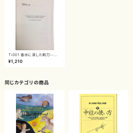
Ti001 香水に浸した剃刀--萩
原朔太郎の「青猫」から選んだ作
¥1,210
品の英訳38篇（Angus Norma
n J. ・佐野 仁志/論文）
同じカテゴリの商品