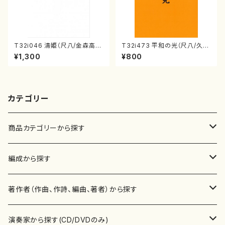
T32i046 清姫（尺八/金森高
T32i473 平和の光（尺八/久本
山/楽譜）都山流公刊楽譜曲番：
玄智/楽譜）都山流公刊楽譜曲
¥1,300
¥800
45
番:2181
カテゴリー
商品カテゴリーから探す
楽譜
編成から探す
書籍
邦楽器
著作者（作曲、作詩、編曲、著者）から探す
書籍
箏・琴（ソロ）
CD・DVD
合唱
あ行
演奏家から探す(CD/DVDのみ)