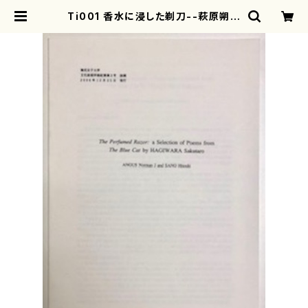
Ti001 香水に浸した剃刀--萩原朔太
郎の「青猫」から選んだ作品の英訳38
篇（Angus Norman J. ・佐野 仁
志/論文） | motherearth