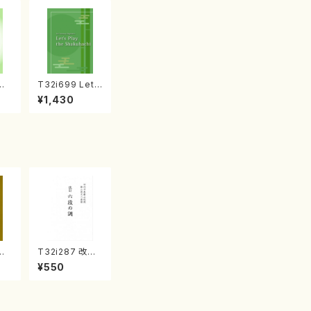
め
T32i699 Let's
ウズ
Play the Shak
¥1,430
ドイ
uhachi（教則
スマ
本・英語版）
チ
）
づく
T32i287 改訂
村
六段の調（尺八/
¥550
都山
八橋検校/楽譜）
番:
都山no:1142