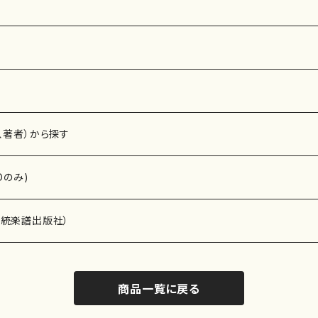
、著者）から探す
Dのみ)
）演奏家
伝統楽譜出版社）
商品一覧に戻る
)
オルガン等）演奏家
譜）