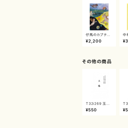
文）
仔馬のカプチー
中
ノ (小島典子／
¥2,200
¥
書籍)
その他の商品
T32i269 玉椿
T3
（尺八/峰崎勾当/
り
¥550
¥
楽譜）都山流公
宮
刊楽譜曲番:112
都
2
曲番