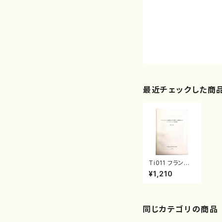
最近チェックした商
Ti011 フランス
のヴィレット音楽
¥1,210
都市における聴
衆への音楽教育
およびフランス
のアマチュア音
楽活動について
同じカテゴリの商品
（成田 和子/論