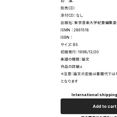
初 演：
別売CD：
添付CD：なし
出版社：東京音楽大学紀要編集委
ISMN ：2861518
ISBN ：
サイズ：B5
初版発行：1998/12/20
楽譜の種類：論文
作品の詳細↓
＊注意：論文の定価は書籍代では
となります
International shipping
Add to cart