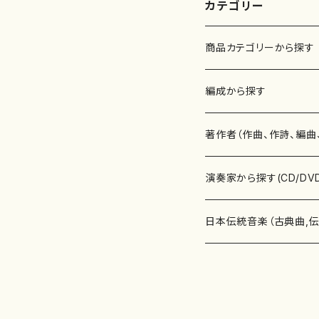
カテゴリー
商品カテゴリーから探す
楽譜
編成から探す
書籍
邦楽器
著作者（作曲、作詩、編曲
書籍
箏・琴（ソロ）
CD・DVD
合唱
あ行
演奏家から探す(CD/DV
テキストブック
箏・琴（合奏）
混声合唱
青木省三(アオキ ショウゾウ)
チケット
歌・声
か行
邦楽（箏、三味線、尺八等
日本伝統音楽（古典曲,
事典
三味線（ソロ）
女声合唱
青島広志（アオシマ ヒロシ）
ソプラノ
梯郁夫(カケハシ イクオ)
アルメリア（箏）
雑誌
洋楽器（鍵盤楽器）
さ行
声楽家・合唱団・朗読等
地歌箏曲（箏古典楽譜）
詩集
三味線（合奏）
男声合唱
秋山健治(アキヤマ ケンジ）
アルト
蔭山滸山(カゲヤマ キョザン)
石川高（笙）
邦楽ジャーナル
ピアノ（ソロ）
斉藤松声(サイトウ ショウセイ
應和惠子（声楽・ソプラノ）
宮城道雄（宮城宗家監修）
レコード
洋楽器（弦楽器）
た行
洋楽-鍵盤楽器（ピアノ、
地歌箏曲（三絃古典楽