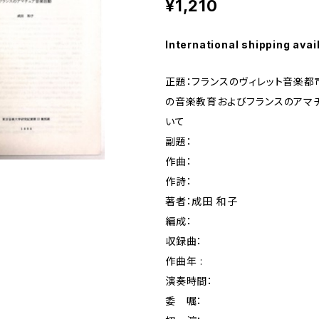
¥1,210
International shipping avai
正題：フランスのヴィレット音楽
の音楽教育およびフランスのアマ
いて
副題：
作曲：
作詩：
著者：成田 和子
編成：
収録曲：
作曲年 :
演奏時間：
委 嘱：