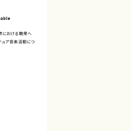
lable
都市における聴衆へ
チュア音楽活動につ