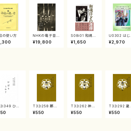
柱の使い方
NHKの電子音
S08i01 和魂洋
U0302 はじ
楽 （書籍）
才の連弾 園田
てのドイラ（
3,300
¥19,800
¥1,650
¥2,970
高弘メモリアル
ベキスタン・
（原明美/書籍）
ラ教則本/ウ
ノフ・シャフカ
ョン/日本語版
2i349 ひば
T32i258 躑躅
T32i262 神楽
T32i292 瀧
/うわさ（尺八/
（尺八/佐山検校/
初（尺八/古林検
し（尺八/小野
550
¥550
¥550
¥550
城道雄/楽譜）
楽譜）都山流公
校/楽譜）都山流
検校/楽譜）
山流公刊楽譜
刊楽譜曲番:1110
公刊楽譜曲番:11
流公刊楽譜曲
:2053
14
1147