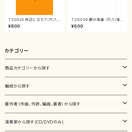
T32i525 岸辺に立ちて（尺八/
T32i039 鶴の巣籠 （尺八/楽
初代 中村双葉/楽譜）都山流公
譜）都山no.38
¥800
¥600
刊楽譜曲番:2234
カテゴリー
商品カテゴリーから探す
楽譜
編成から探す
書籍
邦楽器
著作者（作曲、作詩、編曲、著者）から探す
書籍
箏・琴（ソロ）
CD・DVD
合唱
あ行
演奏家から探す(CD/DVDのみ)