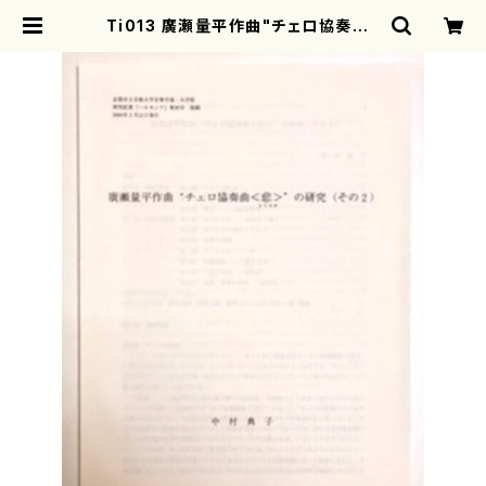
Ti013 廣瀬量平作曲"チェロ協奏曲<
悲(トリステ)>"の研究(その2)（中村
典子/論文） | motherearth