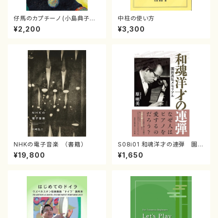
仔馬のカプチーノ (小島典子／
中柱の使い方
書籍)
¥2,200
¥3,300
NHKの電子音楽 （書籍）
S08i01 和魂洋才の連弾 園田
高弘メモリアル （原明美/書籍）
¥19,800
¥1,650