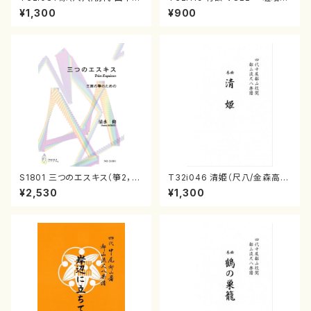
山/尺八/都山式譜）都山流公刊
遊歩～（尺八/野村峰山/尺八/都
¥1,300
¥900
楽譜曲番:530
山式譜）都山流公刊楽譜曲番:5
68
S1801 三つのエスキス（箏2，1
T32i046 清姫（尺八/金森高
7/清水 脩/楽譜）
山/楽譜）都山流公刊楽譜曲番：
¥2,530
¥1,300
45