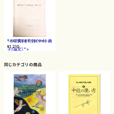
"の研究(その2)（中村 典
Ti013 廣瀬量平作曲"チェロ協
奏曲<悲(トリステ)>"の研究(そ
¥1,210
子/論文）">
の2)（中村 典子/論文）
同じカテゴリの商品