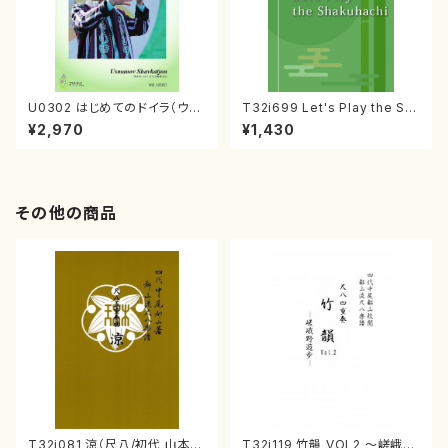
U0302 はじめてのドイラ（ウズ
T32i699 Let's Play the Sh
ベキスタン・ドイラ教則本/ウスマ
akuhachi（教則本・英語版）
¥2,970
¥1,430
ノフ・シャフカチョン/日本語版）
その他の商品
T32i081 涼（尺八/初代 山本邦
T32i119 竹韻 VOL2 ～嵯峨野