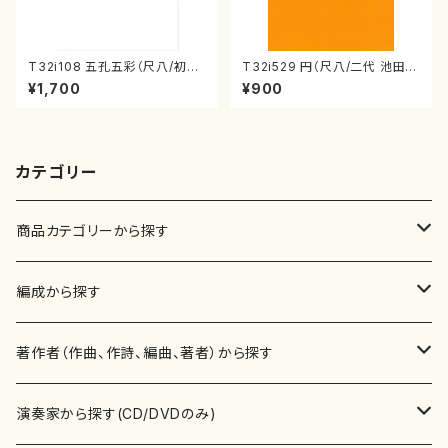
T32i108 五孔五彩（尺八/初代
T32i529 円（尺八/二代 池田静
石垣征山/尺八/都山式譜）都山
山/楽譜）都山流公刊楽譜曲番:2
¥1,700
¥900
流公刊楽譜曲番:557
238
カテゴリー
商品カテゴリーから探す
楽譜
編成から探す
書籍
邦楽器
著作者（作曲、作詩、編曲、著者）から探す
書籍
箏・琴（ソロ）
CD・DVD
合唱
あ行
演奏家から探す(CD/DVDのみ)