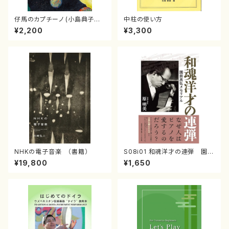
仔馬のカプチーノ (小島典子／
中柱の使い方
書籍)
¥2,200
¥3,300
NHKの電子音楽 （書籍）
S08i01 和魂洋才の連弾 園田
高弘メモリアル （原明美/書籍）
¥19,800
¥1,650