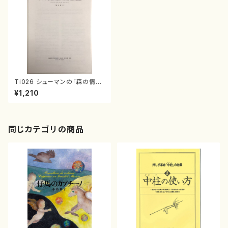
Ti026 シューマンの「森の情
景」作品８２の『予言の鳥』に関
¥1,210
する演奏解釈（新山 眞弓/論文）
同じカテゴリの商品