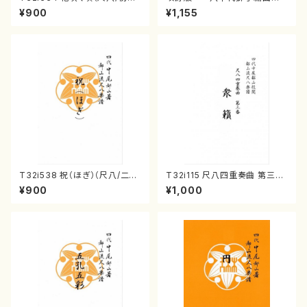
山川園松/楽譜）都山流公刊楽譜
（編曲八千代獅子）(/宮城道
¥900
¥1,155
曲番:2037
雄/楽譜）
T32i538 祝（ほぎ）（尺八/二代
T32i115 尺八四重奏曲 第三番
池田静山/楽譜）都山流公刊楽譜
衆籟（尺八/初代 山本邦山/尺
¥900
¥1,000
曲番:2247
八/都山式譜）都山流公刊楽譜曲
番:564