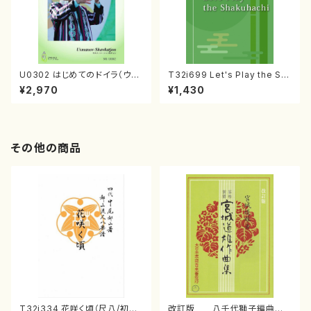
U0302 はじめてのドイラ（ウズ
T32i699 Let's Play the Sh
ベキスタン・ドイラ教則本/ウスマ
akuhachi（教則本・英語版）
¥2,970
¥1,430
ノフ・シャフカチョン/日本語版）
その他の商品
T32i334 花咲く頃（尺八/初代
改訂版 八千代獅子編曲