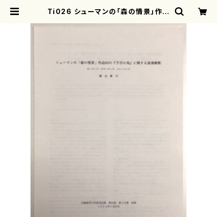
Ti026 シューマンの「森の情景」作品
８２の『予言の鳥』に関する演奏解釈
（新山 眞弓/論文） | motherearth