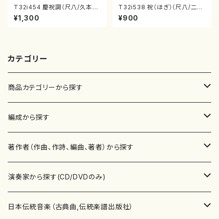
T32i454 慶祝調（尺八/久本玄
T32i538 祝（ほぎ）（尺八/二代
智/楽譜）都山流公刊楽譜曲番:2
池田静山/楽譜）都山流公刊楽譜
¥1,300
¥900
161
曲番:2247
カテゴリー
商品カテゴリーから探す
楽譜
編成から探す
書籍
邦楽器
著作者（作曲、作詩、編曲、著者）から探す
書籍
箏・琴（ソロ）
CD・DVD
合唱
あ行
演奏家から探す(CD/DVDのみ)
テキストブック
箏・琴（合奏）
混声合唱
青木省三(アオキ ショウゾウ)
チケット
歌・声
か行
邦楽（箏、三味線、尺八等）演奏家
日本伝統音楽（古典曲,伝統楽譜出版社）