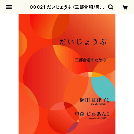
O0021 だいじょうぶ（三部合唱/岡田
加津子/楽譜） | motherearth