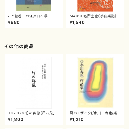
こと絵巻 お江戸日本橋
M4160 名所土産《箏曲楽譜》
（箏/宮城喜代子・宮城数江著・
¥880
¥1,540
宮城宗家監修/箏曲古典楽譜）
その他の商品
T32i079 竹の群像（尺八/初代
風のモザイク(/水川 寿也/楽
山本邦山/尺八/都山式譜）都山
譜）
¥1,800
¥1,210
流公刊楽譜曲番:528