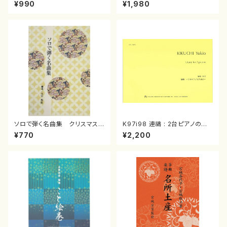
スメドレー( 箏2/大平光美 編
（箏/宮城道雄著・宮城宗家監修/
¥990
¥1,980
曲/楽譜）
箏曲古典楽譜）
ソロで弾く名曲集 クリスマス・
K97i98 連禱 : 2台ピアノのた
イブ／恋人がサンタクロース(
めの（2 Pianos / 菊池 幸夫 /
¥770
¥2,200
箏独奏 /大平光美 編曲/楽
楽譜）
譜）