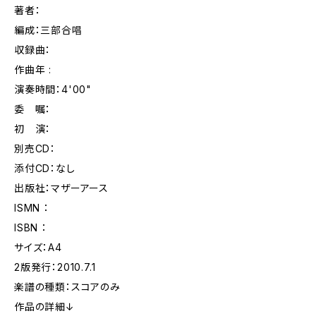
著者：
編成：三部合唱
収録曲：
作曲年 :
演奏時間：4'00"
委 嘱：
初 演：
別売CD：
添付CD：なし
出版社：マザーアース
ISMN ：
ISBN ：
サイズ：A4
2版発行：2010.7.1
楽譜の種類：スコアのみ
作品の詳細↓