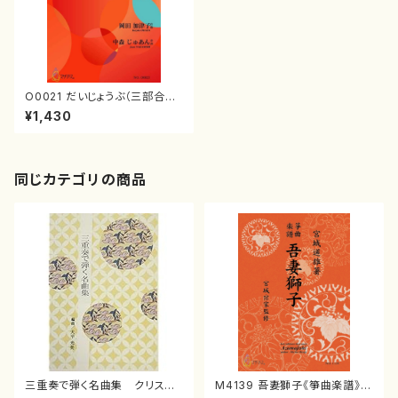
O0021 だいじょうぶ（三部合唱/
岡田加津子/楽譜）
¥1,430
同じカテゴリの商品
三重奏で弾く名曲集 クリスマ
M4139 吾妻獅子《箏曲楽譜》