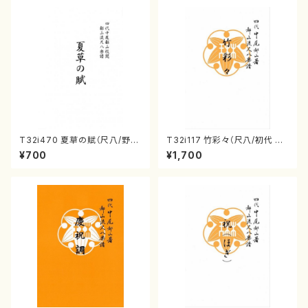
T32i470 夏草の賦（尺八/野村
T32i117 竹彩々（尺八/初代 山
正峰/楽譜）都山流公刊楽譜曲
本邦山/尺八/都山式譜）都山流
¥700
¥1,700
番:2178
公刊楽譜曲番:566