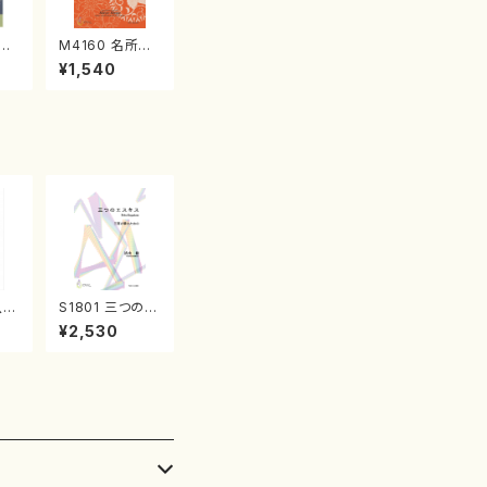
江
M4160 名所土
産《箏曲楽譜》
¥1,540
（箏/宮城喜代
子・宮城数江著・
宮城宗家監修/
箏曲古典楽譜）
八四
S1801 三つのエ
番
スキス（箏2，17/
¥2,530
初代
清水 脩/楽譜）
/
山
番: