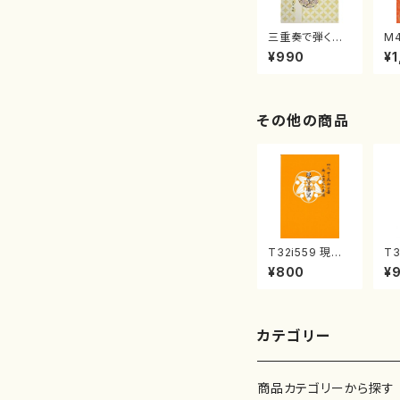
三重奏で弾く名
M
曲集 クリスマ
子
¥990
¥1
スメドレー( 箏
（
2/大平光美 編
著
曲/楽譜）
修
譜
その他の商品
T32i559 現代
T3
三番叟（尺八/杵
（
¥800
¥
屋正邦/楽譜）都
尺
山流公刊楽譜曲
都
番:2269
曲番
カテゴリー
商品カテゴリーから探す