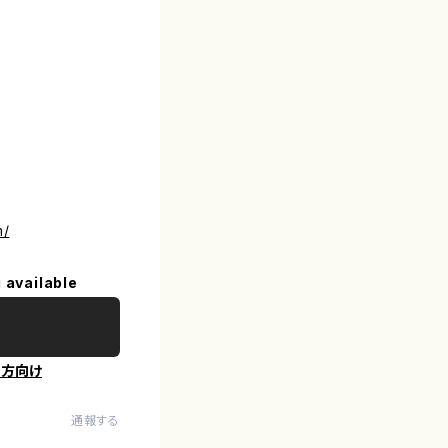
m/
 available
の方向け
通報する