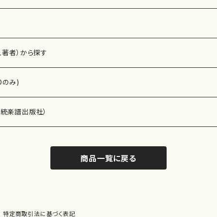
、著者）から探す
Dのみ)
）演奏家
伝統楽譜出版社）
商品一覧に戻る
)
オルガン等）演奏家
譜）
唱・女声合唱）
ン（ピアノ）
、ギター等）演奏家
線楽譜）
特定商取引法に基づく表記