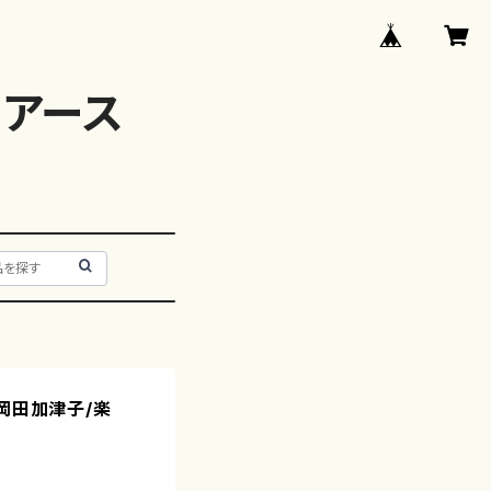
アース
ロ/岡田加津子/楽