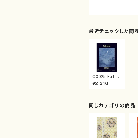
最近チェックした商
O0025 Full m
oon（箏ソロ/岡
¥2,310
田加津子/楽譜）
同じカテゴリの商品