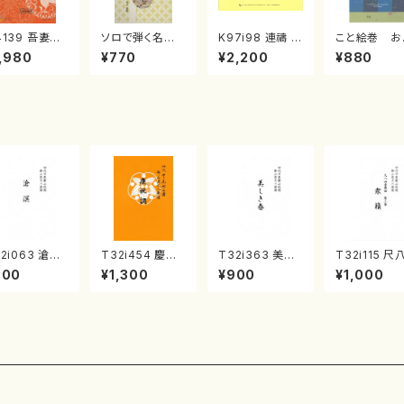
4139 吾妻獅
ソロで弾く名曲
K97i98 連禱 :
こと絵巻 お
《箏曲楽譜》
集 クリスマス・
2台ピアノのため
戸日本橋
,980
¥770
¥2,200
¥880
箏/宮城道雄
イブ／恋人がサ
の（2 Pianos /
・宮城宗家監
ンタクロース(
菊池 幸夫 / 楽
/箏曲古典楽
箏独奏 /大平
譜）
）
光美 編曲/楽
譜）
2i063 滄溟
T32i454 慶祝
T32i363 美し
T32i115 尺
尺八/野村正峰/
調（尺八/久本玄
き春（尺八/久本
重奏曲 第三
900
¥1,300
¥900
¥1,000
八/都山式譜）
智/楽譜）都山流
玄智/楽譜）都山
衆籟（尺八/
山流公刊楽譜
公刊楽譜曲番:2
流公刊楽譜曲番:
山本邦山/尺八
:512
161
2068
都山式譜）都
流公刊楽譜曲
564