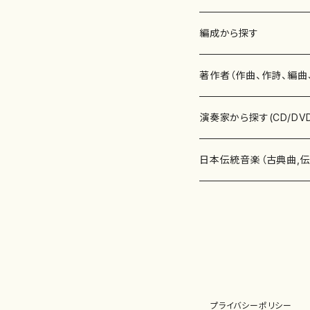
楽譜
編成から探す
書籍
邦楽器
著作者（作曲、作詩、編曲
書籍
箏・琴（ソロ）
CD・DVD
合唱
あ行
演奏家から探す(CD/DV
テキストブック
箏・琴（合奏）
混声合唱
青木省三(アオキ ショウゾウ)
チケット
歌・声
か行
邦楽（箏、三味線、尺八等
日本伝統音楽（古典曲,
事典
三味線（ソロ）
女声合唱
青島広志（アオシマ ヒロシ）
ソプラノ
梯郁夫(カケハシ イクオ)
アルメリア（箏）
雑誌
洋楽器（鍵盤楽器）
さ行
声楽家・合唱団・朗読等
地歌箏曲（箏古典楽譜）
詩集
三味線（合奏）
男声合唱
秋山健治(アキヤマ ケンジ）
アルト
蔭山滸山(カゲヤマ キョザン)
石川高（笙）
邦楽ジャーナル
ピアノ（ソロ）
斉藤松声(サイトウ ショウセイ
應和惠子（声楽・ソプラノ）
宮城道雄（宮城宗家監修）
レコード
洋楽器（弦楽器）
た行
洋楽-鍵盤楽器（ピアノ、
地歌箏曲（三絃古典楽
尺八（ソロ）
児童合唱
秋山邦晴(アキヤマ クニハル)
テノール
景山伸夫(カゲヤマ ノブオ)
伊藤まなみ（箏）
ピアノ（連弾）
斎藤武（サイトウ タケシ）
栗友会女声アンサンブル（合
バイオリン（ソロ）
平良伊津美(タイラ イツミ)
マリーン・ファン・ニューケルケ
宮城道雄（宮城宗家監修）
雑貨・アクセサリー
洋楽器（木管楽器）
な行
洋楽-弦楽器（バイオリン
長唄青柳楽譜（唄、三味
プライバシーポリシー