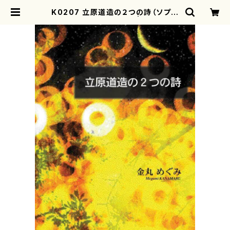
K0207 立原道造の２つの詩（ソプラ
ノ，歌/金丸めぐみ/楽譜） | mothere
arth