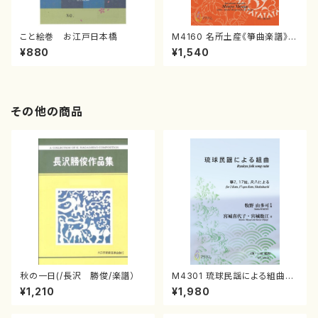
こと絵巻 お江戸日本橋
M4160 名所土産《箏曲楽譜》
（箏/宮城喜代子・宮城数江著・
¥880
¥1,540
宮城宗家監修/箏曲古典楽譜）
その他の商品
秋の一日(/長沢 勝俊/楽譜）
M4301 琉球民謡による組曲
（箏/牧野由多可作曲/宮城喜代
¥1,210
¥1,980
子・宮城数江著/箏曲楽譜）