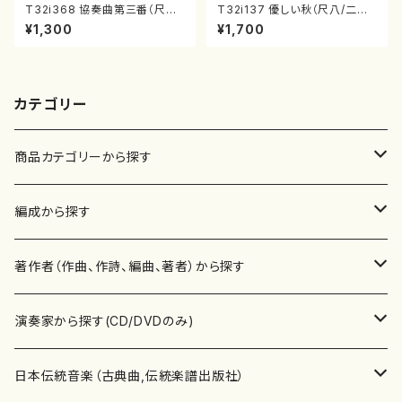
T32i368 協奏曲第三番（尺八/
T32i137 優しい秋（尺八/二代
唯是震一/楽譜）都山流公刊楽譜
山本邦山/尺八/都山式譜）都山
¥1,300
¥1,700
曲番:2073
流公刊楽譜曲番:586
カテゴリー
商品カテゴリーから探す
楽譜
編成から探す
書籍
邦楽器
著作者（作曲、作詩、編曲、著者）から探す
書籍
箏・琴（ソロ）
CD・DVD
合唱
あ行
演奏家から探す(CD/DVDのみ)
テキストブック
箏・琴（合奏）
混声合唱
青木省三(アオキ ショウゾウ)
チケット
歌・声
か行
邦楽（箏、三味線、尺八等）演奏家
日本伝統音楽（古典曲,伝統楽譜出版社）