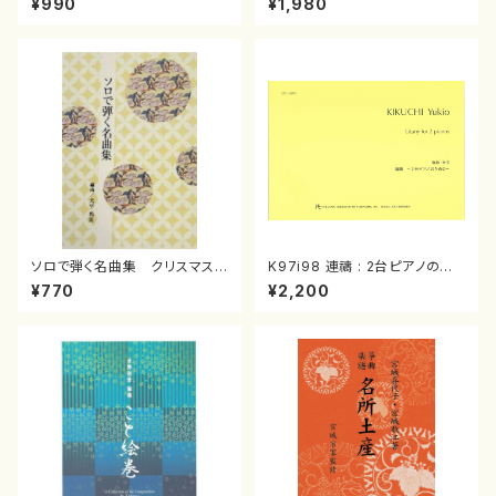
¥990
¥1,980
曲/楽譜）
箏曲古典楽譜）
ソロで弾く名曲集 クリスマス・
K97i98 連禱 : 2台ピアノのた
イブ／恋人がサンタクロース(
めの（2 Pianos / 菊池 幸夫 /
¥770
¥2,200
箏独奏 /大平光美 編曲/楽
楽譜）
譜）