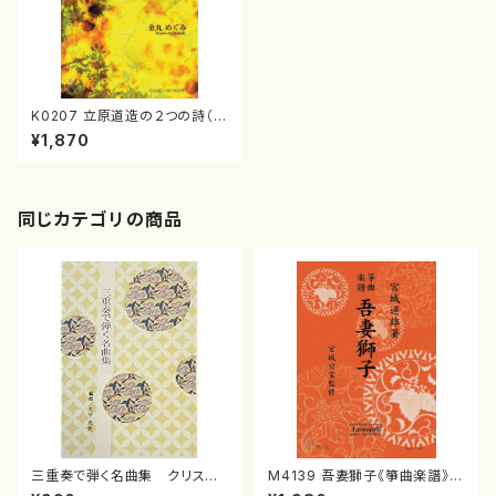
K0207 立原道造の２つの詩（ソ
プラノ，歌/金丸めぐみ/楽譜）
¥1,870
同じカテゴリの商品
三重奏で弾く名曲集 クリスマ
M4139 吾妻獅子《箏曲楽譜》
スメドレー( 箏2/大平光美 編
（箏/宮城道雄著・宮城宗家監修/