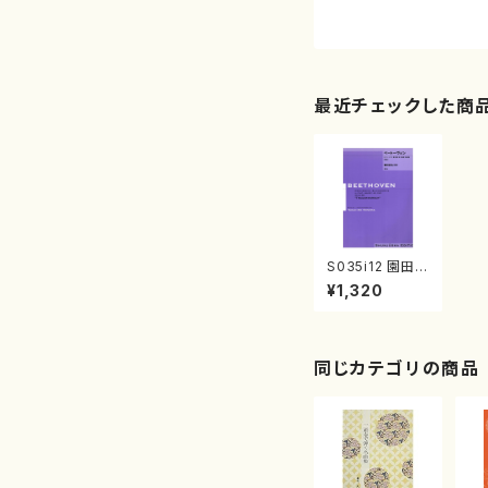
最近チェックした商
S035i12 園田高
弘校訂版 ﾍﾞｰﾄｰ
¥1,320
ヴｪﾝ･ﾋﾟｱﾉ･ｿﾅﾀ
第12番｢葬送｣o
p26（ピアノソロ/
園田 高弘/楽譜）
同じカテゴリの商品