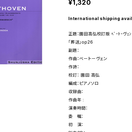
¥1,320
International shipping avai
正題：園田高弘校訂版 ﾍﾞｰﾄｰヴｪﾝ･ﾋ
｢葬送｣op26
副題：
作曲：ベートーヴェン
作詩：
校訂： 園田 高弘
編成：ピアノソロ
収録曲：
作曲年 :
演奏時間：
委 嘱：
初 演：