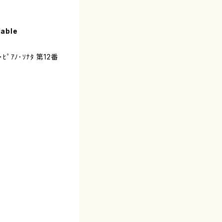
lable
ﾟｱﾉ･ｿﾅﾀ 第12番