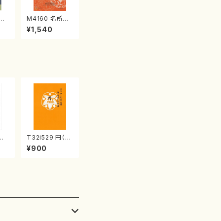
江
M4160 名所土
産《箏曲楽譜》
¥1,540
（箏/宮城喜代
子・宮城数江著・
宮城宗家監修/
箏曲古典楽譜）
三段
T32i529 円（尺
久本
八/二代 池田静
¥900
都山
山/楽譜）都山流
公刊楽譜曲番:2
238