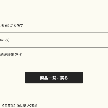
、著者）から探す
Dのみ)
）演奏家
伝統楽譜出版社）
商品一覧に戻る
)
オルガン等）演奏家
譜）
唱・女声合唱）
ン（ピアノ）
、ギター等）演奏家
線楽譜）
特定商取引法に基づく表記