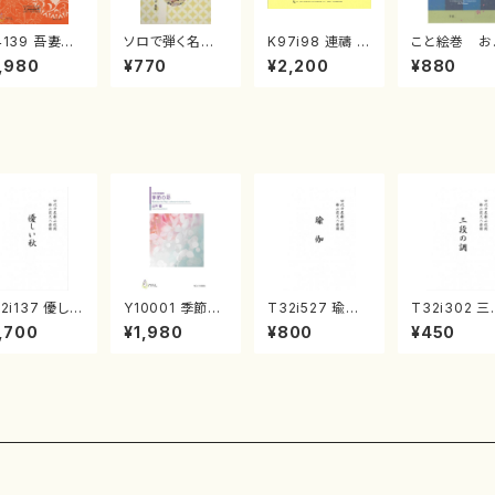
4139 吾妻獅
ソロで弾く名曲
K97i98 連禱 :
こと絵巻 お
《箏曲楽譜》
集 クリスマス・
2台ピアノのため
戸日本橋
,980
¥770
¥2,200
¥880
箏/宮城道雄
イブ／恋人がサ
の（2 Pianos /
・宮城宗家監
ンタクロース(
菊池 幸夫 / 楽
/箏曲古典楽
箏独奏 /大平
譜）
）
光美 編曲/楽
譜）
2i137 優しい
Y10001 季節の
T32i527 瑜伽
T32i302 
（尺八/二代 山
彩（女声合唱、ピ
（尺八/大月宗明/
の調（尺八/
,700
¥1,980
¥800
¥450
邦山/尺八/都
アノ/山岸徹/楽
楽譜）都山流公
玄智/楽譜）
式譜）都山流
譜）
刊楽譜曲番:223
no:2003
刊楽譜曲番:5
6