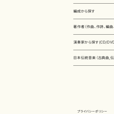
楽譜
編成から探す
書籍
邦楽器
著作者（作曲、作詩、編曲
書籍
箏・琴（ソロ）
CD・DVD
合唱
あ行
演奏家から探す(CD/DV
テキストブック
箏・琴（合奏）
混声合唱
青木省三(アオキ ショウゾウ)
チケット
歌・声
か行
邦楽（箏、三味線、尺八等
日本伝統音楽（古典曲,
事典
三味線（ソロ）
女声合唱
青島広志（アオシマ ヒロシ）
ソプラノ
梯郁夫(カケハシ イクオ)
アルメリア（箏）
雑誌
洋楽器（鍵盤楽器）
さ行
声楽家・合唱団・朗読等
地歌箏曲（箏古典楽譜）
詩集
三味線（合奏）
男声合唱
秋山健治(アキヤマ ケンジ）
アルト
蔭山滸山(カゲヤマ キョザン)
石川高（笙）
邦楽ジャーナル
ピアノ（ソロ）
斉藤松声(サイトウ ショウセイ
應和惠子（声楽・ソプラノ）
宮城道雄（宮城宗家監修）
レコード
洋楽器（弦楽器）
た行
洋楽-鍵盤楽器（ピアノ、
地歌箏曲（三絃古典楽
尺八（ソロ）
児童合唱
秋山邦晴(アキヤマ クニハル)
テノール
景山伸夫(カゲヤマ ノブオ)
伊藤まなみ（箏）
ピアノ（連弾）
斎藤武（サイトウ タケシ）
栗友会女声アンサンブル（合
バイオリン（ソロ）
平良伊津美(タイラ イツミ)
マリーン・ファン・ニューケルケ
宮城道雄（宮城宗家監修）
雑貨・アクセサリー
洋楽器（木管楽器）
な行
洋楽-弦楽器（バイオリン
長唄青柳楽譜（唄、三味
プライバシーポリシー
尺八（合奏）