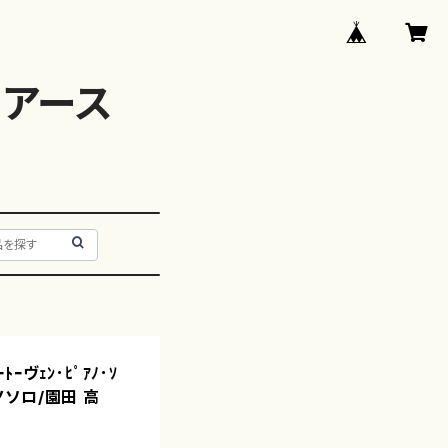
アース
ｰヴｪﾝ･ﾋﾟｱﾉ･ｿ
アノソロ/園田 高