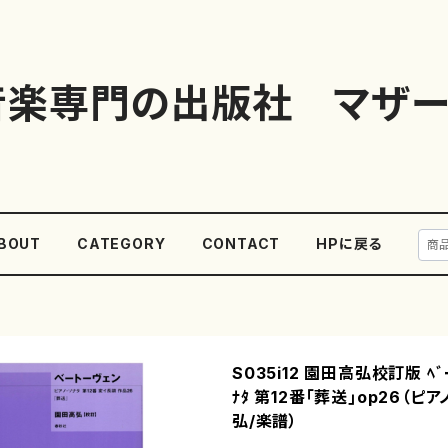
音楽専門の出版社 マザー
BOUT
CATEGORY
CONTACT
HPに戻る
S035i12 園田高弘校訂版 ﾍﾞｰﾄ
ﾅﾀ 第12番｢葬送｣op26（ピ
弘/楽譜）