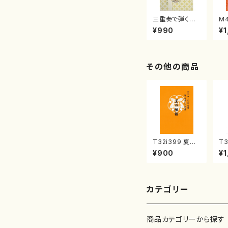
三重奏で弾く名
M
曲集 クリスマ
子
¥990
¥1
スメドレー( 箏
（
2/大平光美 編
著
曲/楽譜）
修
譜
その他の商品
T32i399 夏の
T3
組曲（尺八/初代
秋
¥900
¥1
山川園松/楽譜）
本
都山流公刊楽譜
山
曲番:2104
公
86
カテゴリー
商品カテゴリーから探す