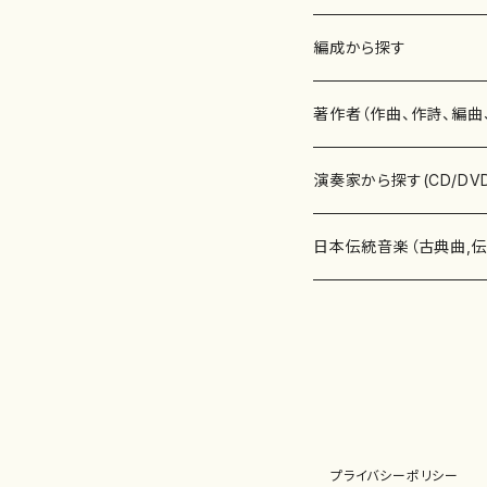
楽譜
編成から探す
書籍
邦楽器
著作者（作曲、作詩、編曲
書籍
箏・琴（ソロ）
CD・DVD
合唱
あ行
演奏家から探す(CD/DV
テキストブック
箏・琴（合奏）
混声合唱
青木省三(アオキ ショウゾウ)
チケット
歌・声
か行
邦楽（箏、三味線、尺八等
日本伝統音楽（古典曲,
事典
三味線（ソロ）
女声合唱
青島広志（アオシマ ヒロシ）
ソプラノ
梯郁夫(カケハシ イクオ)
アルメリア（箏）
雑誌
洋楽器（鍵盤楽器）
さ行
声楽家・合唱団・朗読等
地歌箏曲（箏古典楽譜）
詩集
三味線（合奏）
男声合唱
秋山健治(アキヤマ ケンジ）
アルト
蔭山滸山(カゲヤマ キョザン)
石川高（笙）
邦楽ジャーナル
ピアノ（ソロ）
斉藤松声(サイトウ ショウセイ
應和惠子（声楽・ソプラノ）
宮城道雄（宮城宗家監修）
レコード
洋楽器（弦楽器）
た行
洋楽-鍵盤楽器（ピアノ、
地歌箏曲（三絃古典楽
尺八（ソロ）
児童合唱
秋山邦晴(アキヤマ クニハル)
テノール
景山伸夫(カゲヤマ ノブオ)
伊藤まなみ（箏）
ピアノ（連弾）
斎藤武（サイトウ タケシ）
栗友会女声アンサンブル（合
バイオリン（ソロ）
平良伊津美(タイラ イツミ)
マリーン・ファン・ニューケルケ
宮城道雄（宮城宗家監修）
雑貨・アクセサリー
洋楽器（木管楽器）
な行
洋楽-弦楽器（バイオリン
長唄青柳楽譜（唄、三味
プライバシーポリシー
尺八（合奏）