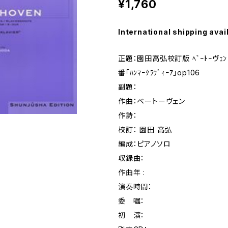
¥1,760
International shipping avai
正題：園田高弘校訂版 ﾍﾞｰﾄｰヴｪﾝ･ﾋ
番｢ﾊﾝﾏｰｸﾗｳﾞｨｰｱ｣op106
副題：
作曲：ベートーヴェン
作詩：
校訂： 園田 高弘
編成：ピアノソロ
収録曲：
作曲年 :
演奏時間：
委 嘱：
初 演：