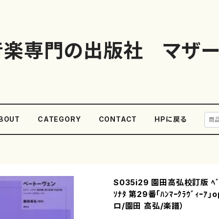
音楽専門の出版社 マザー
BOUT
CATEGORY
CONTACT
HPに戻る
S035i29 園田高弘校訂版 ﾍﾞｰ
ｿﾅﾀ 第29番｢ﾊﾝﾏｰｸﾗｳﾞｨｰｱ
ロ/園田 高弘/楽譜）