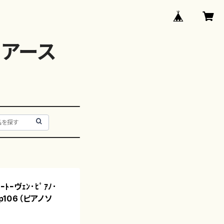
アース
ﾄｰヴｪﾝ･ﾋﾟｱﾉ･
｣op106（ピアノソ