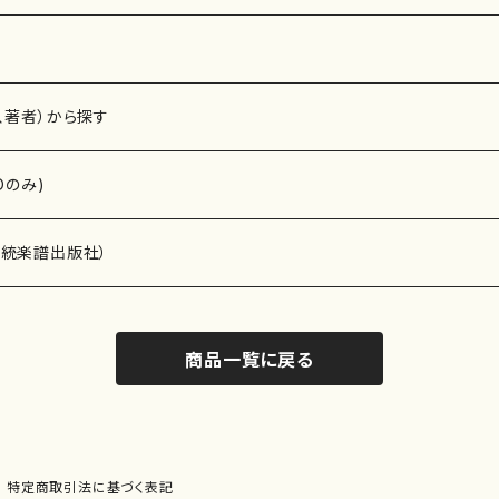
、著者）から探す
Dのみ)
）演奏家
伝統楽譜出版社）
商品一覧に戻る
)
オルガン等）演奏家
譜）
唱・女声合唱）
ン（ピアノ）
、ギター等）演奏家
線楽譜）
特定商取引法に基づく表記