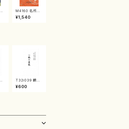
江
M4160 名所土
産《箏曲楽譜》
¥1,540
（箏/宮城喜代
子・宮城数江著・
宮城宗家監修/
箏曲古典楽譜）
初夏
T32i039 鶴の
/久
巣籠 （尺八/楽
¥600
）都
譜）都山no.38
譜曲