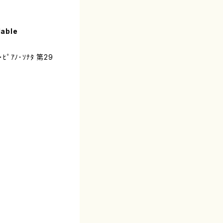
lable
ﾟｱﾉ･ｿﾅﾀ 第29