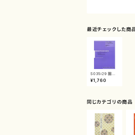
最近チェックした商
S035i29 園田
高弘校訂版 ﾍﾞｰ
¥1,760
ﾄｰヴｪﾝ･ﾋﾟｱﾉ･ｿﾅ
ﾀ 第29番｢ﾊﾝﾏｰｸ
ﾗｳﾞｨｰｱ｣op106
（ピアノソロ/園
田 高弘/楽譜）
同じカテゴリの商品