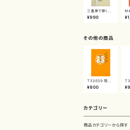
三重奏で弾く名
M
曲集 クリスマ
子
¥990
¥1
スメドレー( 箏
（
2/大平光美 編
著
曲/楽譜）
修
譜
その他の商品
T32i559 現代
T3
三番叟（尺八/杵
風
¥800
¥
屋正邦/楽譜）都
村
山流公刊楽譜曲
山
番:2269
公
75
カテゴリー
商品カテゴリーから探す