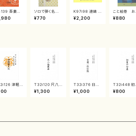
4139 吾妻獅
ソロで弾く名曲
K97i98 連禱 :
こと絵巻 お
《箏曲楽譜》
集 クリスマス・
2台ピアノのため
戸日本橋
,980
¥770
¥2,200
¥880
箏/宮城道雄
イブ／恋人がサ
の（2 Pianos /
・宮城宗家監
ンタクロース(
菊池 幸夫 / 楽
/箏曲古典楽
箏独奏 /大平
譜）
）
光美 編曲/楽
譜）
2i126 津軽
T32i120 尺八
T32i376 日蓮
T32i448 
土記（尺八/野
協奏曲（尺八/二
（改訂版）（尺八/
の印象（尺八
900
¥1,300
¥1,000
¥800
峰山/尺八/都
代 山本邦山/尺
宮城道雄/楽譜）
本玄智/楽譜
式譜）都山流
八/都山式譜）都
都山流公刊楽譜
山流公刊楽
刊楽譜曲番:5
山流公刊楽譜曲
曲番:2081
番:2155
番:569