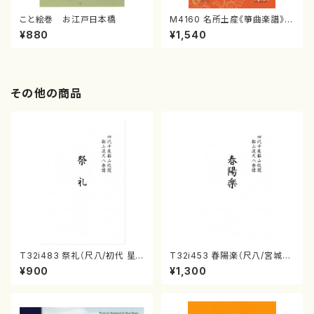
こと絵巻 お江戸日本橋
M4160 名所土産《箏曲楽譜》
（箏/宮城喜代子・宮城数江著・
¥880
¥1,540
宮城宗家監修/箏曲古典楽譜）
その他の商品
T32i483 祭礼（尺八/初代 星
T32i453 春陽楽（尺八/宮城道
田一山/楽譜）都山流公刊楽譜曲
雄/楽譜）都山流公刊楽譜曲番:2
¥900
¥1,300
番:2191
160