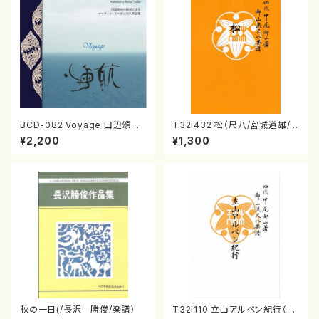
BCD-082 Voyage 田辺頌山
T32i432 松（尺八/宮城道雄/
の演奏によるマーティン・リーガ
楽譜）都山流公刊楽譜曲番:213
¥2,200
¥1,300
ン尺八作品集（田辺頌山/マーテ
8
ィン・リーガン/CD）
秋の一日(/長沢 勝俊/楽譜）
T32i110 立山アルペン紀行（尺