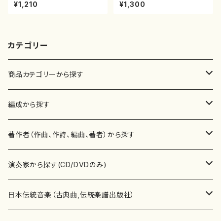
八/初代 石垣征山/尺八/都山式
¥1,210
¥1,300
譜）都山流公刊楽譜曲番:559
カテゴリー
商品カテゴリーから探す
楽譜
編成から探す
書籍
邦楽器
著作者（作曲、作詩、編曲、著者）から探す
書籍
箏・琴（ソロ）
CD・DVD
合唱
あ行
演奏家から探す(CD/DVDのみ)
テキストブック
箏・琴（合奏）
混声合唱
青木省三(アオキ ショウゾウ)
チケット
歌・声
か行
邦楽（箏、三味線、尺八等）演奏家
日本伝統音楽（古典曲,伝統楽譜出版社）
事典
三味線（ソロ）
女声合唱
青島広志（アオシマ ヒロシ）