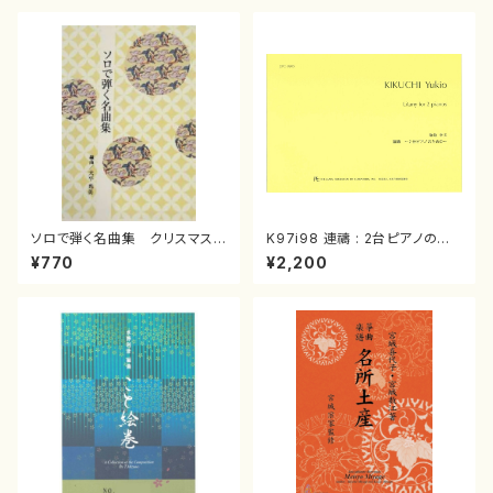
ソロで弾く名曲集 クリスマス・
K97i98 連禱 : 2台ピアノのた
イブ／恋人がサンタクロース(
めの（2 Pianos / 菊池 幸夫 /
¥770
¥2,200
箏独奏 /大平光美 編曲/楽
楽譜）
譜）