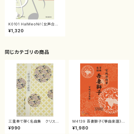
K0101 HalMeoNi!（女声合唱/
金桃蓮/楽譜）
¥1,320
同じカテゴリの商品
三重奏で弾く名曲集 クリスマ
M4139 吾妻獅子《箏曲楽譜》
スメドレー( 箏2/大平光美 編
（箏/宮城道雄著・宮城宗家監修/
¥990
¥1,980
曲/楽譜）
箏曲古典楽譜）