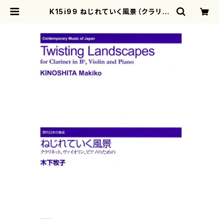
K15i99 ねじれていく風景（クラリネ
ット、ヴァイオリン、ピアノ/木下牧子/
楽譜） | motherearth