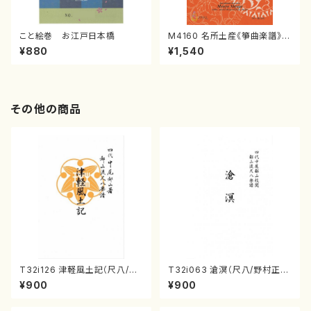
こと絵巻 お江戸日本橋
M4160 名所土産《箏曲楽譜》
（箏/宮城喜代子・宮城数江著・
¥880
¥1,540
宮城宗家監修/箏曲古典楽譜）
その他の商品
T32i126 津軽風土記（尺八/野
T32i063 滄溟（尺八/野村正
村峰山/尺八/都山式譜）都山流
峰/尺八/都山式譜）都山流公刊
¥900
¥900
公刊楽譜曲番:575
楽譜曲番:512