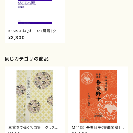
K15i99 ねじれていく風景（クラ
リネット、ヴァイオリン、ピアノ/木
¥3,300
下牧子/楽譜）
同じカテゴリの商品
三重奏で弾く名曲集 クリスマ
M4139 吾妻獅子《箏曲楽譜》
スメドレー( 箏2/大平光美 編
（箏/宮城道雄著・宮城宗家監修/