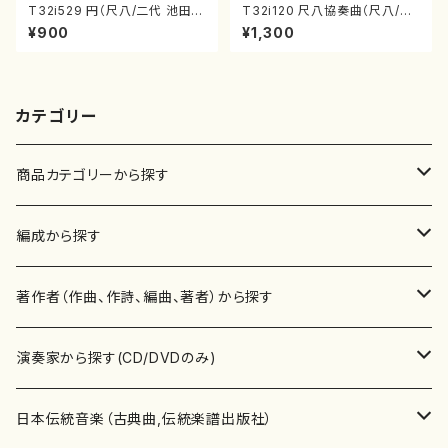
T32i529 円（尺八/二代 池田静
T32i120 尺八協奏曲（尺八/二
山/楽譜）都山流公刊楽譜曲番:2
代 山本邦山/尺八/都山式譜）都
¥900
¥1,300
238
山流公刊楽譜曲番:569
カテゴリー
商品カテゴリーから探す
楽譜
編成から探す
書籍
邦楽器
著作者（作曲、作詩、編曲、著者）から探す
書籍
箏・琴（ソロ）
CD・DVD
合唱
あ行
演奏家から探す(CD/DVDのみ)
テキストブック
箏・琴（合奏）
混声合唱
青木省三(アオキ ショウゾウ)
チケット
歌・声
か行
邦楽（箏、三味線、尺八等）演奏家
日本伝統音楽（古典曲,伝統楽譜出版社）