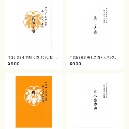
T32i334 花咲く頃（尺八/初代
T32i363 美しき春（尺八/久本
山川園松/楽譜）都山流公刊楽譜
玄智/楽譜）都山流公刊楽譜曲
¥900
¥900
曲番:2037
番:2068