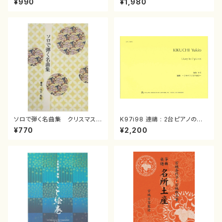
¥990
¥1,980
曲/楽譜）
箏曲古典楽譜）
ソロで弾く名曲集 クリスマス・
K97i98 連禱 : 2台ピアノのた
イブ／恋人がサンタクロース(
めの（2 Pianos / 菊池 幸夫 /
¥770
¥2,200
箏独奏 /大平光美 編曲/楽
楽譜）
譜）