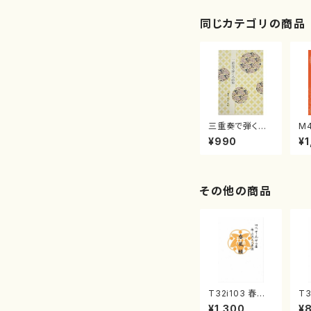
同じカテゴリの商品
三重奏で弾く名
M
曲集 クリスマ
子
¥990
¥1
スメドレー( 箏
（
2/大平光美 編
著
曲/楽譜）
修
譜
その他の商品
T32i103 春風
T3
籟（尺八/初代 石
（
¥1,300
¥