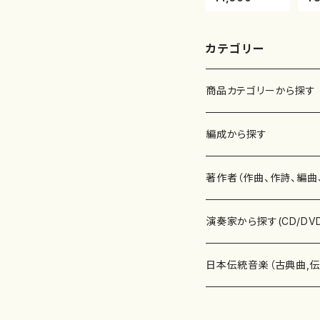
垣征山/尺八/都
楽
山式譜）都山流
刊
公刊楽譜曲番:5
8
52
カテゴリー
商品カテゴリーから探す
楽譜
編成から探す
書籍
邦楽器
著作者（作曲、作詩、編曲
書籍
箏・琴（ソロ）
CD・DVD
合唱
あ行
演奏家から探す(CD/DV
テキストブック
箏・琴（合奏）
混声合唱
青木省三(アオキ ショウゾウ)
チケット
歌・声
か行
邦楽（箏、三味線、尺八等
日本伝統音楽（古典曲,
事典
三味線（ソロ）
女声合唱
青島広志（アオシマ ヒロシ）
ソプラノ
梯郁夫(カケハシ イクオ)
アルメリア（箏）
雑誌
洋楽器（鍵盤楽器）
さ行
声楽家・合唱団・朗読等
地歌箏曲（箏古典楽譜）