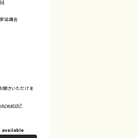
94
曲家協議会
お聞きいただけま
om/watch?
 available