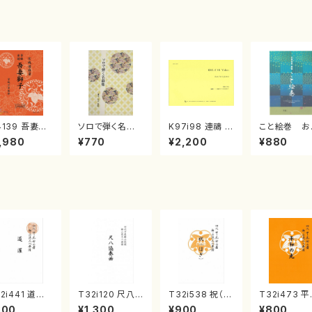
4139 吾妻獅
ソロで弾く名曲
K97i98 連禱 :
こと絵巻 お
《箏曲楽譜》
集 クリスマス・
2台ピアノのため
戸日本橋
,980
¥770
¥2,200
¥880
箏/宮城道雄
イブ／恋人がサ
の（2 Pianos /
・宮城宗家監
ンタクロース(
菊池 幸夫 / 楽
/箏曲古典楽
箏独奏 /大平
譜）
）
光美 編曲/楽
譜）
2i441 道灌
T32i120 尺八
T32i538 祝（ほ
T32i473 
尺八/宮城道雄/
協奏曲（尺八/二
ぎ）（尺八/二代
の光（尺八/
800
¥1,300
¥900
¥800