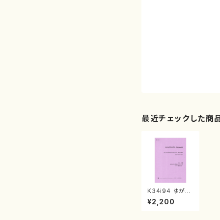
最近チェックした商
K34i94 ゆがん
だ十字架のヴァ
¥2,200
リアント（ピアノ/
木下大輔/楽譜）