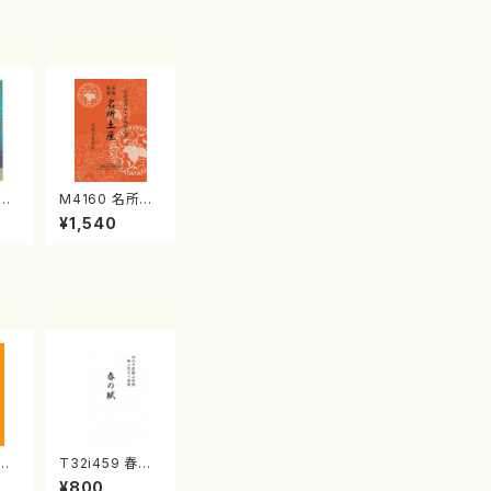
江
M4160 名所土
産《箏曲楽譜》
¥1,540
（箏/宮城喜代
子・宮城数江著・
宮城宗家監修/
箏曲古典楽譜）
平和
T32i459 春の
久本
賦（尺八/宮城道
¥800