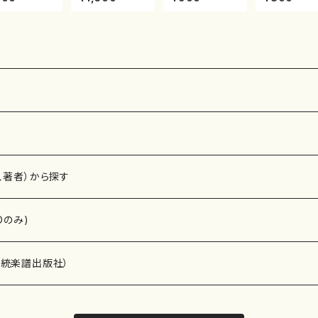
譜）都山流公
代 山本邦山/尺
池田静山/楽譜）
玄智/楽譜）
楽譜曲番:214
八/都山式譜）都
都山流公刊楽譜
流公刊楽譜曲
山流公刊楽譜曲
曲番:2247
2181
番:569
、著者）から探す
Dのみ)
）演奏家
伝統楽譜出版社）