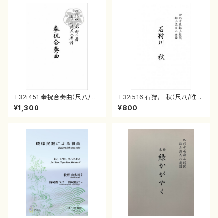
T32i451 奉祝合奏曲（尺八/久
T32i516 石狩川 秋（尺八/唯是
本玄智/楽譜）都山流公刊楽譜曲
震一/楽譜）都山no:2225
¥1,300
¥800
番:2158