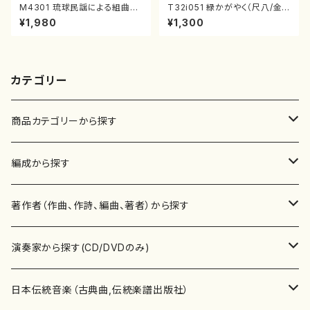
M4301 琉球民謡による組曲
T32i051 緑かがやく（尺八/金
（箏/牧野由多可作曲/宮城喜代
森高山/楽譜）都山流公刊楽譜曲
¥1,980
¥1,300
子・宮城数江著/箏曲楽譜）
番：50
カテゴリー
商品カテゴリーから探す
楽譜
編成から探す
書籍
邦楽器
著作者（作曲、作詩、編曲、著者）から探す
書籍
箏・琴（ソロ）
CD・DVD
合唱
あ行
演奏家から探す(CD/DVDのみ)
テキストブック
箏・琴（合奏）
混声合唱
青木省三(アオキ ショウゾウ)
チケット
歌・声
か行
邦楽（箏、三味線、尺八等）演奏家
日本伝統音楽（古典曲,伝統楽譜出版社）