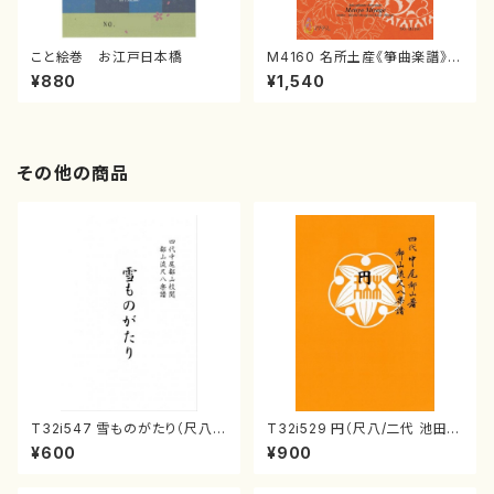
こと絵巻 お江戸日本橋
M4160 名所土産《箏曲楽譜》
（箏/宮城喜代子・宮城数江著・
¥880
¥1,540
宮城宗家監修/箏曲古典楽譜）
その他の商品
T32i547 雪ものがたり（尺八/
T32i529 円（尺八/二代 池田静
沢井忠夫/楽譜）都山流公刊楽譜
山/楽譜）都山流公刊楽譜曲番:2
¥600
¥900
曲番:2256
238