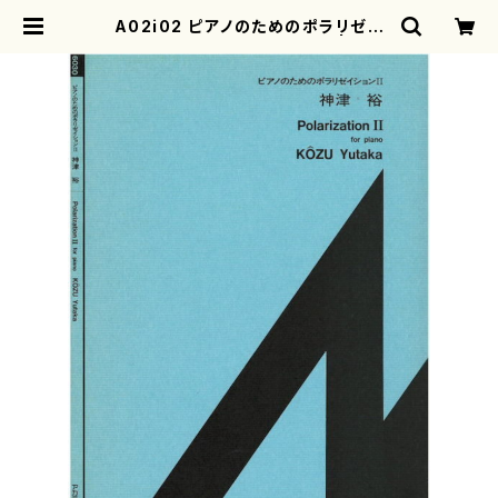
A02i02 ピアノのためのポラリゼイ
ションII（ピアノ/神津裕/楽譜） | mot
herearth