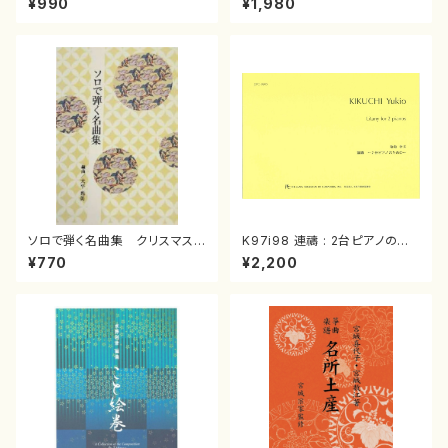
¥990
¥1,980
曲/楽譜）
箏曲古典楽譜）
ソロで弾く名曲集 クリスマス・
K97i98 連禱 : 2台ピアノのた
イブ／恋人がサンタクロース(
めの（2 Pianos / 菊池 幸夫 /
¥770
¥2,200
箏独奏 /大平光美 編曲/楽
楽譜）
譜）