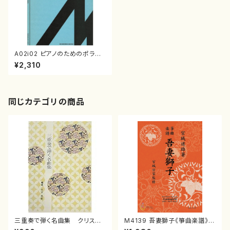
A02i02 ピアノのためのポラリ
ゼイションII（ピアノ/神津裕/楽
¥2,310
譜）
同じカテゴリの商品
三重奏で弾く名曲集 クリスマ
M4139 吾妻獅子《箏曲楽譜》
スメドレー( 箏2/大平光美 編
（箏/宮城道雄著・宮城宗家監修/