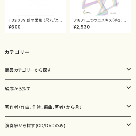
T32i039 鶴の巣籠 （尺八/楽
S1801 三つのエスキス（箏2，1
譜）都山no.38
7/清水 脩/楽譜）
¥600
¥2,530
カテゴリー
商品カテゴリーから探す
楽譜
編成から探す
書籍
邦楽器
著作者（作曲、作詩、編曲、著者）から探す
書籍
箏・琴（ソロ）
CD・DVD
合唱
あ行
演奏家から探す(CD/DVDのみ)