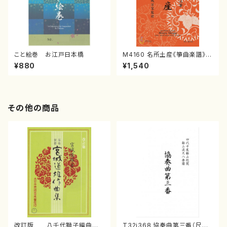
こと絵巻 お江戸日本橋
M4160 名所土産《箏曲楽譜》
（箏/宮城喜代子・宮城数江著・
¥880
¥1,540
宮城宗家監修/箏曲古典楽譜）
その他の商品
改訂版 八千代獅子編曲
T32i368 協奏曲第三番（尺八/