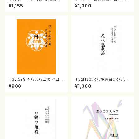
（編曲八千代獅子）(/宮城道
唯是震一/楽譜）都山流公刊楽譜
¥1,155
¥1,300
雄/楽譜）
曲番:2073
T32i529 円（尺八/二代 池田静
T32i120 尺八協奏曲（尺八/二
山/楽譜）都山流公刊楽譜曲番:2
代 山本邦山/尺八/都山式譜）都
¥900
¥1,300
238
山流公刊楽譜曲番:569