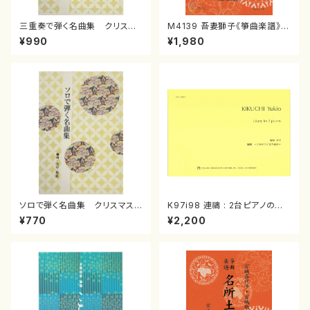
三重奏で弾く名曲集 クリスマ
M4139 吾妻獅子《箏曲楽譜》
スメドレー( 箏2/大平光美 編
（箏/宮城道雄著・宮城宗家監修/
¥990
¥1,980
曲/楽譜）
箏曲古典楽譜）
ソロで弾く名曲集 クリスマス・
K97i98 連禱 : 2台ピアノのた
イブ／恋人がサンタクロース(
めの（2 Pianos / 菊池 幸夫 /
¥770
¥2,200
箏独奏 /大平光美 編曲/楽
楽譜）
譜）