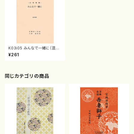
K03i05 みんなで一緒に（混声
四部合唱、ピアノ/小林新/楽譜）
¥261
同じカテゴリの商品