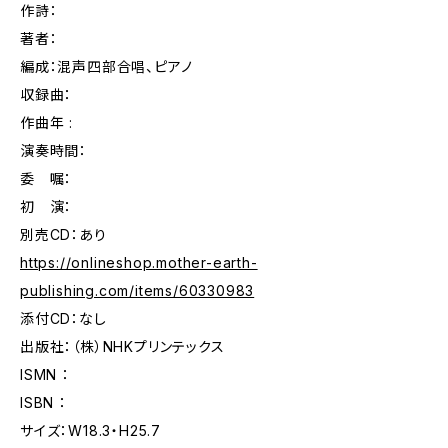
作詩：
著者：
編成：混声四部合唱、ピアノ
収録曲：
作曲年 :
演奏時間：
委 嘱：
初 演：
別売CD：あり
https://onlineshop.mother-earth-
publishing.com/items/60330983
添付CD：なし
出版社：（株）NHKプリンテックス
ISMN ：
ISBN ：
サイズ：W18.3・H25.7