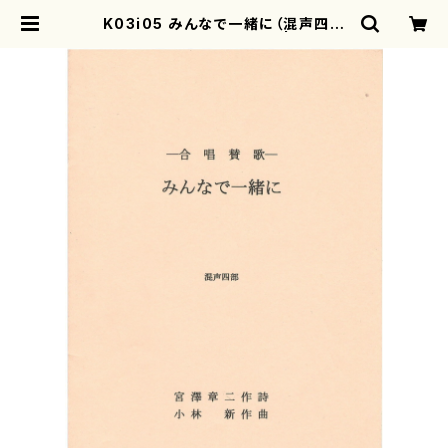
K03i05 みんなで一緒に（混声四部
合唱、ピアノ/小林新/楽譜） | mothe
rearth