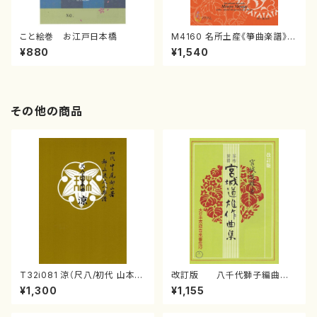
こと絵巻 お江戸日本橋
M4160 名所土産《箏曲楽譜》
（箏/宮城喜代子・宮城数江著・
¥880
¥1,540
宮城宗家監修/箏曲古典楽譜）
その他の商品
T32i081 涼（尺八/初代 山本邦
改訂版 八千代獅子編曲
山/尺八/都山式譜）都山流公刊
（編曲八千代獅子）(/宮城道
¥1,300
¥1,155
楽譜曲番:530
雄/楽譜）