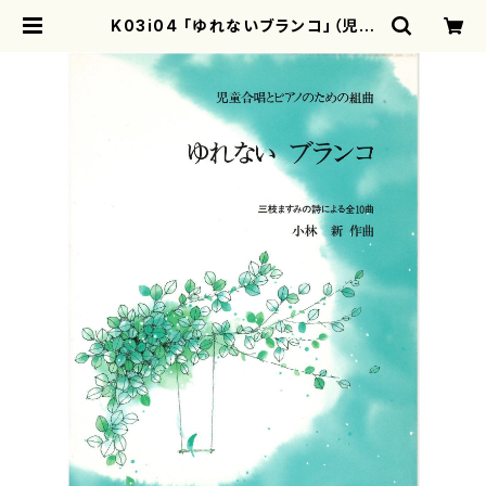
K03i04 「ゆれないブランコ」（児童
合唱（ソプラノ、メゾソプラノ、アル
ト）、ピアノ/小林新/楽譜） | mother
earth