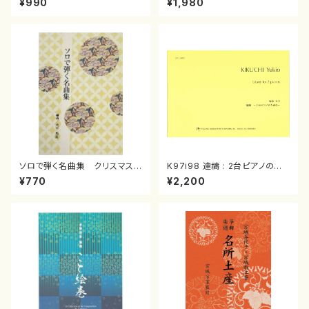
¥990
¥1,980
曲/楽譜）
箏曲古典楽譜）
ソロで弾く名曲集 クリスマス・
K97i98 連禱 : 2台ピアノのた
イブ／恋人がサンタクロース(
めの（2 Pianos / 菊池 幸夫 /
¥770
¥2,200
箏独奏 /大平光美 編曲/楽
楽譜）
譜）