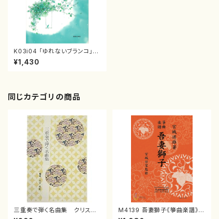
K03i04 「ゆれないブランコ」
（児童合唱（ソプラノ、メゾソプラ
¥1,430
ノ、アルト）、ピアノ/小林新/楽譜）
同じカテゴリの商品
三重奏で弾く名曲集 クリスマ
M4139 吾妻獅子《箏曲楽譜》
スメドレー( 箏2/大平光美 編
（箏/宮城道雄著・宮城宗家監修/