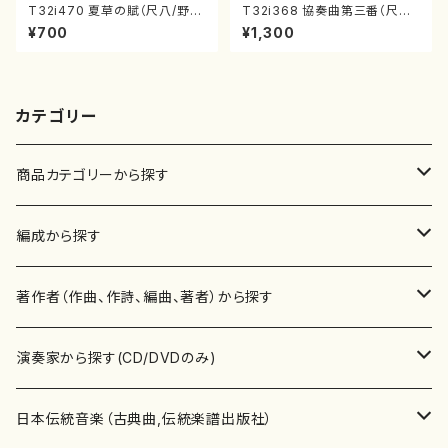
T32i470 夏草の賦（尺八/野村
T32i368 協奏曲第三番（尺八/
正峰/楽譜）都山流公刊楽譜曲
唯是震一/楽譜）都山流公刊楽譜
¥700
¥1,300
番:2178
曲番:2073
カテゴリー
商品カテゴリーから探す
楽譜
編成から探す
書籍
邦楽器
著作者（作曲、作詩、編曲、著者）から探す
書籍
箏・琴（ソロ）
CD・DVD
合唱
あ行
演奏家から探す(CD/DVDのみ)
テキストブック
箏・琴（合奏）
混声合唱
青木省三(アオキ ショウゾウ)
チケット
歌・声
か行
邦楽（箏、三味線、尺八等）演奏家
日本伝統音楽（古典曲,伝統楽譜出版社）