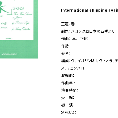
International shipping avai
正題：春
副題：バロック風日本の四季より
作曲： 早川正昭
作詩：
著者：
編成：ヴァイオリンI&II、ヴィオラ、
ス、チェンバロ
収録曲：
作曲年 :
演奏時間：
委 嘱：
初 演：
別売CD：