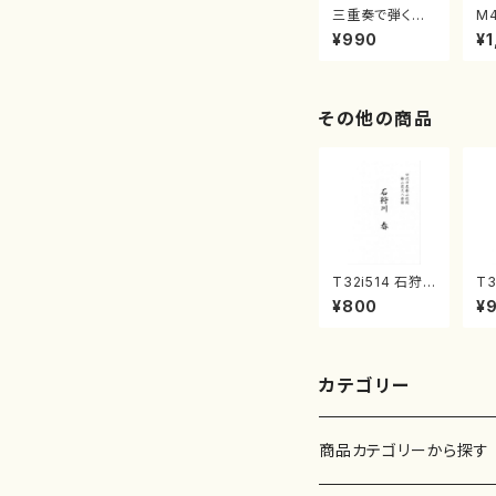
三重奏で弾く名
M
曲集 クリスマ
子
¥990
¥1
スメドレー( 箏
（
2/大平光美 編
著
曲/楽譜）
修
譜
その他の商品
T32i514 石狩
T3
川 春（尺八/唯是
（
¥800
¥
震一/楽譜）都山
尺
no:2223
都
曲番
カテゴリー
商品カテゴリーから探す