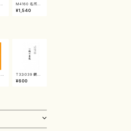
江
M4160 名所土
産《箏曲楽譜》
¥1,540
（箏/宮城喜代
子・宮城数江著・
宮城宗家監修/
箏曲古典楽譜）
（尺
T32i039 鶴の
静
巣籠 （尺八/楽
¥600
山流
譜）都山no.38
:2