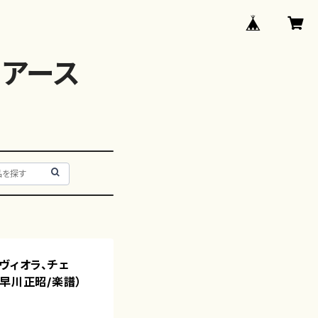
アース
I、ヴィオラ、チェ
/早川正昭/楽譜）