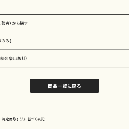
、著者）から探す
Dのみ)
）演奏家
伝統楽譜出版社）
商品一覧に戻る
)
オルガン等）演奏家
譜）
唱・女声合唱）
ン（ピアノ）
、ギター等）演奏家
線楽譜）
特定商取引法に基づく表記
シ）
ロ）
、クラリネット等）演奏家
譜出版社）