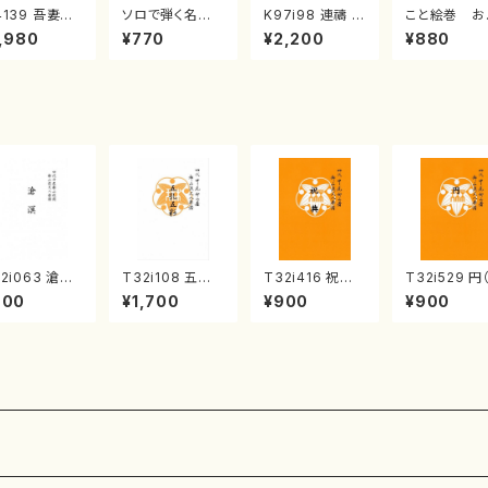
4139 吾妻獅
ソロで弾く名曲
K97i98 連禱 :
こと絵巻 お
《箏曲楽譜》
集 クリスマス・
2台ピアノのため
戸日本橋
,980
¥770
¥2,200
¥880
箏/宮城道雄
イブ／恋人がサ
の（2 Pianos /
・宮城宗家監
ンタクロース(
菊池 幸夫 / 楽
/箏曲古典楽
箏独奏 /大平
譜）
）
光美 編曲/楽
譜）
2i063 滄溟
T32i108 五孔
T32i416 祝典
T32i529 円
尺八/野村正峰/
五彩（尺八/初代
（尺八/初代山川
八/二代 池田
900
¥1,700
¥900
¥900
八/都山式譜）
石垣征山/尺八/
園松/楽譜）都山
山/楽譜）都
山流公刊楽譜
都山式譜）都山
流公刊楽譜曲番:
公刊楽譜曲番
:512
流公刊楽譜曲番:
2121
238
557