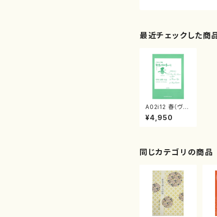
最近チェックした商
A02i12 春（ヴァ
イオリンI&II、ヴ
¥4,950
ィオラ、チェロ、コ
ントラバス、チェ
ンバロ/早川正
昭/楽譜）
同じカテゴリの商品