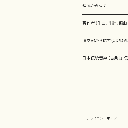
楽譜
編成から探す
書籍
邦楽器
著作者（作曲、作詩、編曲
書籍
箏・琴（ソロ）
CD・DVD
合唱
あ行
演奏家から探す(CD/DV
テキストブック
箏・琴（合奏）
混声合唱
青木省三(アオキ ショウゾウ)
チケット
歌・声
か行
邦楽（箏、三味線、尺八等
日本伝統音楽（古典曲,
事典
三味線（ソロ）
女声合唱
青島広志（アオシマ ヒロシ）
ソプラノ
梯郁夫(カケハシ イクオ)
アルメリア（箏）
雑誌
洋楽器（鍵盤楽器）
さ行
声楽家・合唱団・朗読等
地歌箏曲（箏古典楽譜）
詩集
三味線（合奏）
男声合唱
秋山健治(アキヤマ ケンジ）
アルト
蔭山滸山(カゲヤマ キョザン)
石川高（笙）
邦楽ジャーナル
ピアノ（ソロ）
斉藤松声(サイトウ ショウセイ
應和惠子（声楽・ソプラノ）
宮城道雄（宮城宗家監修）
レコード
洋楽器（弦楽器）
た行
洋楽-鍵盤楽器（ピアノ、
地歌箏曲（三絃古典楽
尺八（ソロ）
児童合唱
秋山邦晴(アキヤマ クニハル)
テノール
景山伸夫(カゲヤマ ノブオ)
伊藤まなみ（箏）
ピアノ（連弾）
斎藤武（サイトウ タケシ）
栗友会女声アンサンブル（合
バイオリン（ソロ）
平良伊津美(タイラ イツミ)
マリーン・ファン・ニューケルケ
宮城道雄（宮城宗家監修）
雑貨・アクセサリー
洋楽器（木管楽器）
な行
洋楽-弦楽器（バイオリン
長唄青柳楽譜（唄、三味
プライバシーポリシー
尺八（合奏）
朗読・語り
芥川也寸志（アクタガワ ヤス
バリトン
葛西聖憲(カサイ マサノリ)
浦上恵子（箏）
ピアノ（合奏）
斎藤友子(サイトウ トモコ)
川口聖加（声楽・ソプラノ）
バイオリン（合奏）
田頭優子(タガシラ ユウコ)
赤城眞理（ピアノ）
フルート（ピッコロを含む）（ソ
内藤 明美(ナイトウ アケミ)
戸澤哲夫（バイオリン）
杵屋彌之介(青柳茂三）
用具
洋楽器（金管楽器）
は行
洋楽-木管楽器（フルート
尺八（古典楽譜、伝統楽