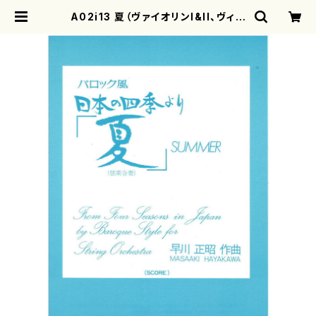
A02i13 夏（ヴァイオリンI&II、ヴィオ
ラ、チェロ、コントラバス、チェンバロ/
早川正昭/楽譜） | motherearth