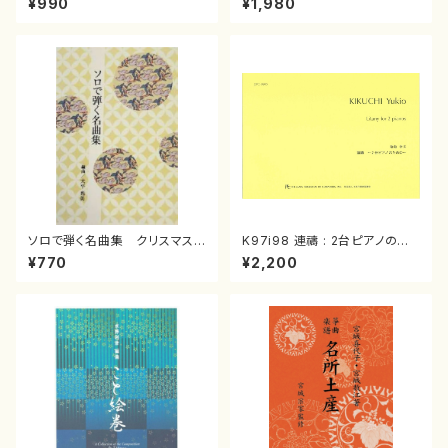
¥990
¥1,980
曲/楽譜）
箏曲古典楽譜）
ソロで弾く名曲集 クリスマス・
K97i98 連禱 : 2台ピアノのた
イブ／恋人がサンタクロース(
めの（2 Pianos / 菊池 幸夫 /
¥770
¥2,200
箏独奏 /大平光美 編曲/楽
楽譜）
譜）