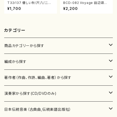
T32i137 優しい秋（尺八/二代
BCD-082 Voyage 田辺頌山
山本邦山/尺八/都山式譜）都山
の演奏によるマーティン・リーガ
¥1,700
¥2,200
流公刊楽譜曲番:586
ン尺八作品集（田辺頌山/マーテ
ィン・リーガン/CD）
カテゴリー
商品カテゴリーから探す
楽譜
編成から探す
書籍
邦楽器
著作者（作曲、作詩、編曲、著者）から探す
書籍
箏・琴（ソロ）
CD・DVD
合唱
あ行
演奏家から探す(CD/DVDのみ)
テキストブック
箏・琴（合奏）
混声合唱
青木省三(アオキ ショウゾウ)
チケット
歌・声
か行
邦楽（箏、三味線、尺八等）演奏家
日本伝統音楽（古典曲,伝統楽譜出版社）