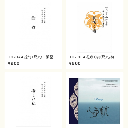
T32i144 捻竹（尺八/一瀬星山/
T32i334 花咲く頃（尺八/初代
尺八/都山式譜）都山流公刊楽譜
山川園松/楽譜）都山流公刊楽譜
¥900
¥900
曲番:593
曲番:2037