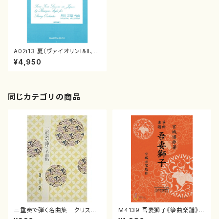
A02i13 夏（ヴァイオリンI&II、ヴ
ィオラ、チェロ、コントラバス、チ
¥4,950
ェンバロ/早川正昭/楽譜）
同じカテゴリの商品
三重奏で弾く名曲集 クリスマ
M4139 吾妻獅子《箏曲楽譜》
スメドレー( 箏2/大平光美 編
（箏/宮城道雄著・宮城宗家監修/