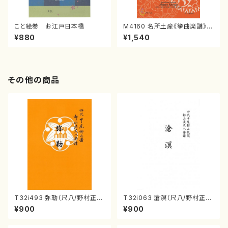
こと絵巻 お江戸日本橋
M4160 名所土産《箏曲楽譜》
（箏/宮城喜代子・宮城数江著・
¥880
¥1,540
宮城宗家監修/箏曲古典楽譜）
その他の商品
T32i493 弥勒（尺八/野村正
T32i063 滄溟（尺八/野村正
峰/楽譜）都山流公刊楽譜曲番:2
峰/尺八/都山式譜）都山流公刊
¥900
¥900
202
楽譜曲番:512